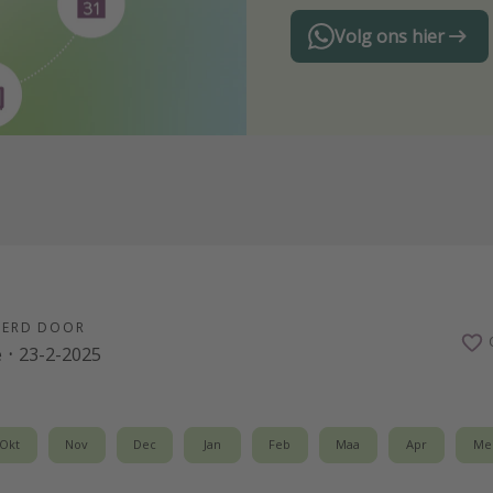
Volg ons hier
EERD DOOR
e
·
23-2-2025
Okt
Nov
Dec
Jan
Feb
Maa
Apr
Me