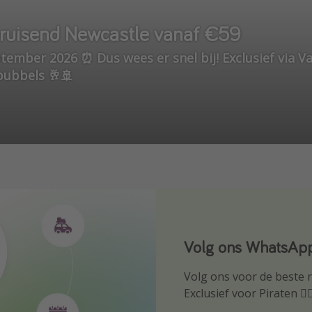
ruisend Newcastle vanaf €59
eptember 2026 ⏰ Dus wees er snel bij! Exclusief via V
bubbels 🥂🚢
Volg ons WhatsApp
Download onze ap
Volg ons voor de beste re
Wees als eerste op de h
Exclusief voor Piraten 🏴‍☠