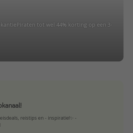
akantiePiraten tot wel 44% korting op een 3-
kanaal!
p
isdeals, reistips en - inspiratie!✨ -
oogte van de beste reisaanbiedingen
️