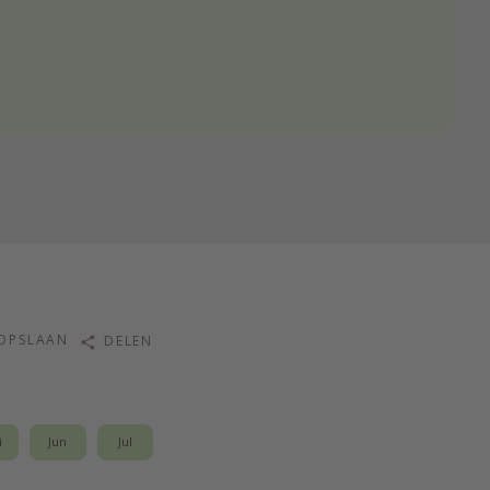
OPSLAAN
DELEN
i
Jun
Jul