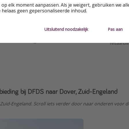
 op elk moment aanpassen. Als je weigert, gebruiken we all
e helaas geen gepersonaliseerde inhoud.
Uitsluitend noodzakelijk
Pas aan
Betrouwb
Hoge korting
reisaanbi
bieding bij DFDS naar Dover, Zuid-Engeland
r Zuid-Engeland. Scroll iets verder door naar onderen voor d