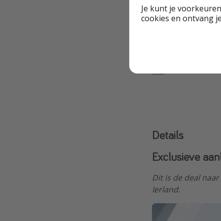
Je kunt je voorkeuren
cookies en ontvang j
Highlights
Beschikbare data
Details
Exclusieve aan
Dit is de deal naa
Ierland.