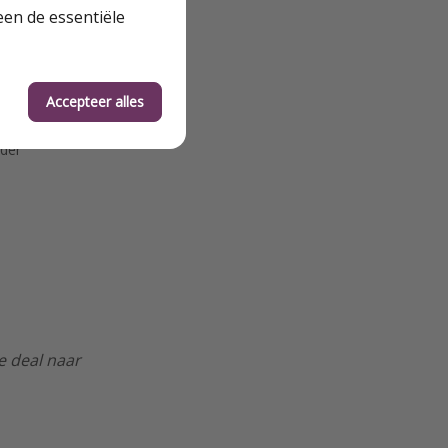
een de essentiële
Accepteer alles
are
eder
e deal naar