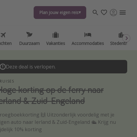
Plan jouw eigen reis
Plan jouw eigen reis
uchten
uchten
Duurzaam
Duurzaam
Vakanties
Vakanties
Accommodaties
Accommodaties
Stedentrips
Stedentrips
Deze deal is verlopen.
RUISES
Hoge korting op de ferry naar
Ierland & Zuid-Engeland
roegboekkorting 🙌 Uitzonderlijk voordelig met je
igen auto naar Ierland & Zuid-Engeland 🛳️ Krijg nu
ijdelijk 10% korting