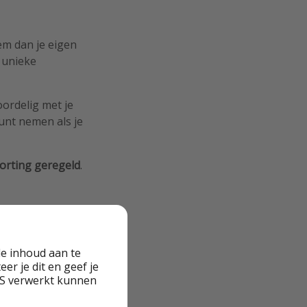
m dan je eigen
 unieke
voordelig met je
unt nemen als je
orting
geregeld
.
ie comfortabel en
.
e inhoud aan te
 tarieven.
er je dit en geef je
VS verwerkt kunnen