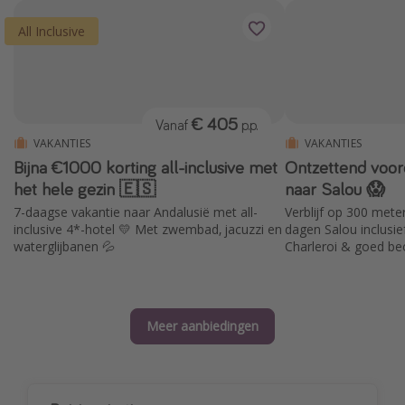
All Inclusive
€ 405
Vanaf
p.p.
VAKANTIES
VAKANTIES
Bijna €1000 korting all-inclusive met
Ontzettend voord
het hele gezin 🇪🇸
naar Salou 😱
7-daagse vakantie naar Andalusië met all-
Verblijf op 300 meter
inclusive 4*-hotel 💛 Met zwembad, jacuzzi en
dagen Salou inclusie
waterglijbanen 💦
Charleroi & goed beo
Meer aanbiedingen