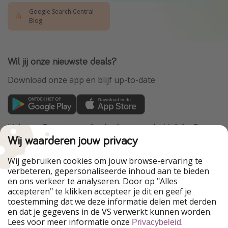
Google Search Central
Blog
Wil jij onze nieuwste deals?
Download onze app en blijf up-to-date
VakantiePiraten maakt deel uit van de HolidayPirates
Group
Wij waarderen jouw privacy
Onze markten
Wij gebruiken cookies om jouw browse-ervaring te
verbeteren, gepersonaliseerde inhoud aan te bieden
PiratinViaggio
HolidayPirates
en ons verkeer te analyseren. Door op "Alles
WakacyjniPiraci
VoyagesPirates
accepteren" te klikken accepteer je dit en geef je
Ferienpiraten
Urlaubspiraten
toestemming dat we deze informatie delen met derden
Urlaubspiraten
ViajerosPiratas
en dat je gegevens in de VS verwerkt kunnen worden.
TravelPirates
Lees voor meer informatie onze
.
Privacybeleid