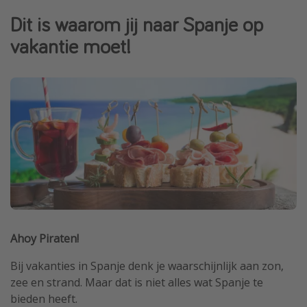
Single reizen
Dit is waarom jij naar Spanje op
Zonvakanties
vakantie moet!
Rondreizen
Meer onderwerpen
Reisblog
Reiskalender
25 beste pretparken
Beste keukens ter wereld
Center Parcs
Disneyland Parijs
Ahoy Piraten!
Strandvakantie in Italië
Bij vakanties in Spanje denk je waarschijnlijk aan zon,
Strandvakantie in Nederland
zee en strand. Maar dat is niet alles wat Spanje te
bieden heeft.
All inclusive vakantie in Griekenland