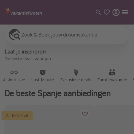
Zoek & Boek jouw droomvakantie
All-inclusive
Last Minute
Exclusieve deals
Familievakantie
Categorie
Laat je inspireren!
Vluchten
De beste deals voor jou
Hotels
Vakanties
All-inclusive
Last Minute
Exclusieve deals
Familievakantie
Cruises
De beste Spanje aanbiedingen
Bestemmingen
Alle bestemmingen
All Inclusive
Canarische Eilanden
Mallorca