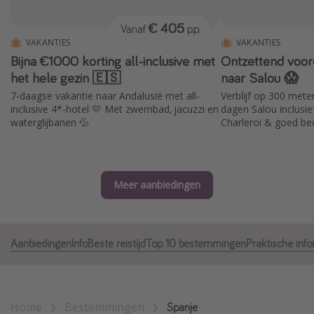
Thailand
€ 405
Vanaf
p.p.
Sardinie
VAKANTIES
VAKANTIES
Bijna €1000 korting all-inclusive met
Ontzettend voord
Malta
het hele gezin 🇪🇸
naar Salou 😱
Madeira
7-daagse vakantie naar Andalusië met all-
Verblijf op 300 meter
Egypte
inclusive 4*-hotel 💛 Met zwembad, jacuzzi en
dagen Salou inclusie
waterglijbanen 💦
Charleroi & goed beo
Bali
Type vakantie
Meer aanbiedingen
Overzicht
Weekendje weg
Autoverhuur
Aanbiedingen
Info
Beste reistijd
Top 10 bestemmingen
Praktische inf
Vroegboeker
Groepsreizen
Home
Bestemmingen
Spanje
Vakantieparken