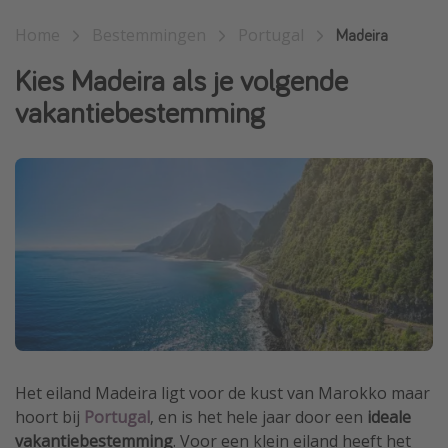
Single reizen
Home
Bestemmingen
Portugal
Madeira
Zonvakanties
Kies Madeira als je volgende
Rondreizen
vakantiebestemming
Meer onderwerpen
Reisblog
Reiskalender
25 beste pretparken
Beste keukens ter wereld
Center Parcs
Disneyland Parijs
Strandvakantie in Italië
Het eiland Madeira ligt voor de kust van Marokko maar
Strandvakantie in Nederland
hoort bij
Portugal
, en is het hele jaar door een
ideale
vakantiebestemming
. Voor een klein eiland heeft het
All inclusive vakantie in Griekenland