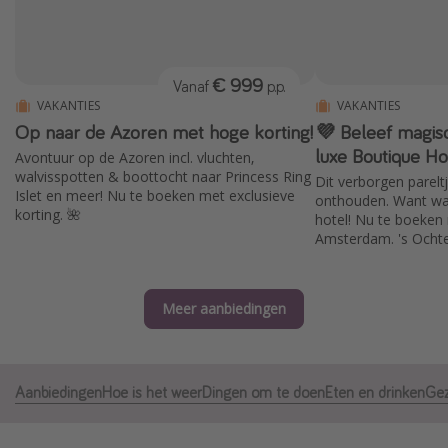
Thailand
Sardinie
€ 999
Vanaf
p.p.
Malta
VAKANTIES
VAKANTIES
Madeira
Op naar de Azoren met hoge korting!
💜 Beleef magisc
Egypte
luxe Boutique Ho
Avontuur op de Azoren incl. vluchten,
walvisspotten & boottocht naar Princess Ring
Dit verborgen pareltj
Bali
Islet en meer! Nu te boeken met exclusieve
onthouden. Want wa
korting. 🌺
hotel! Nu te boeken met vluchten vanaf
Amsterdam. 's Ochten
Type vakantie
duik in het zwembad
verdwalen in de smal
Overzicht
Meer aanbiedingen
Weekendje weg
Autoverhuur
Vroegboeker
Aanbiedingen
Hoe is het weer
Dingen om te doen
Eten en drinken
Gez
Groepsreizen
Vakantieparken