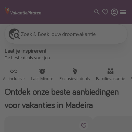
Zoek & Boek jouw droomvakantie
All-inclusive
Last Minute
Exclusieve deals
Familievakantie
Categorie
Laat je inspireren!
Vluchten
De beste deals voor jou
Hotels
Vakanties
All-inclusive
Last Minute
Exclusieve deals
Familievakantie
Cruises
Ontdek onze beste aanbiedingen
Bestemmingen
voor vakanties in Madeira
Alle bestemmingen
Canarische Eilanden
Mallorca