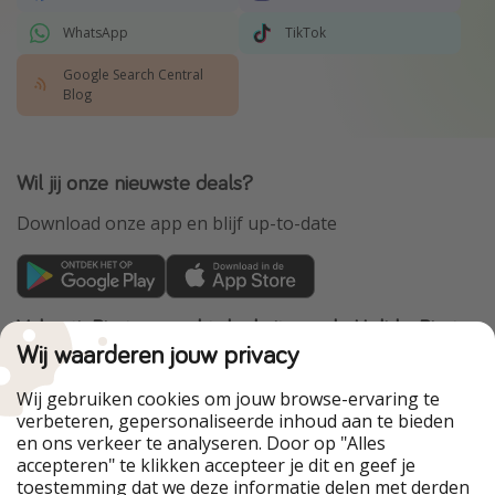
WhatsApp
TikTok
Google Search Central
Blog
Wil jij onze nieuwste deals?
Download onze app en blijf up-to-date
VakantiePiraten maakt deel uit van de HolidayPirates
Group
Wij waarderen jouw privacy
Onze markten
Wij gebruiken cookies om jouw browse-ervaring te
verbeteren, gepersonaliseerde inhoud aan te bieden
PiratinViaggio
HolidayPirates
en ons verkeer te analyseren. Door op "Alles
WakacyjniPiraci
VoyagesPirates
accepteren" te klikken accepteer je dit en geef je
Ferienpiraten
Urlaubspiraten
toestemming dat we deze informatie delen met derden
Urlaubspiraten
ViajerosPiratas