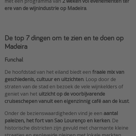
met een programma van
2 weken vol evenementen ter
ere van de wijnindustrie op Madeira
.
De top 7 dingen om te zien en te doen op
Madeira
Funchal
De hoofdstad van het eiland biedt een
fraaie mix van
geschiedenis, cultuur en uitzichten
. Loop door de
straten van de stad en bezoek de vele wijnkelders of
geniet van het
uitzicht op de voorbijvarende
cruiseschepen vanuit een eigenzinnig café aan de kust
.
Onder de bezienswaardigheden vind je een
aantal
paleizen, het fort van Sao Lourenço en kerken
. De
historische districten zijn gevuld met charmante kleine
straatjes en geplaveide pleinen met lokale markten.