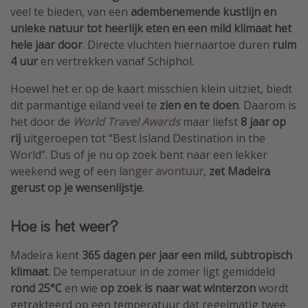
veel te bieden, van een
adembenemende kustlijn en
unieke natuur tot heerlijk eten en een mild klimaat het
hele jaar door
. Directe vluchten hiernaartoe duren
ruim
4 uur
en vertrekken vanaf Schiphol.
Hoewel het er op de kaart misschien klein uitziet, biedt
dit parmantige eiland veel te
zien en te doen
. Daarom is
het door de
World Travel Awards
maar liefst
8 jaar op
rij
uitgeroepen tot “Best Island Destination in the
World”. Dus of je nu op zoek bent naar een lekker
weekend weg of een
langer avontuur
,
zet Madeira
gerust op je wensenlijstje
.
Hoe is het weer?
Madeira kent
365 dagen per jaar een mild, subtropisch
klimaat
. De temperatuur in de zomer ligt gemiddeld
rond 25°C
en wie
op zoek is naar wat winterzon
wordt
getrakteerd op een temperatuur dat regelmatig twee