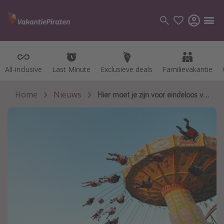
All-inclusive
All-inclusive
Last Minute
Last Minute
Exclusieve deals
Exclusieve deals
Familievakantie
Familievakantie
Categorie
Vluchten
Home
Nieuws
Hier moet je zijn voor eindeloos veel plezier 🎢
Hotels
Vakanties
Cruises
Bestemmingen
Alle bestemmingen
Canarische Eilanden
Mallorca