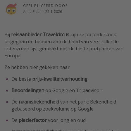
GEPUBLICEERD DOOR
Single reizen
Anne-Fleur
·
25-1-2026
Zonvakanties
Rondreizen
Bij
reisaanbieder Travelcircus
zijn ze op onderzoek
uitgegaan en hebben aan de hand van verschillende
Meer onderwerpen
criteria een lijst gemaakt met de beste pretparken van
Reisblog
Europa.
Reiskalender
Ze hebben hier gekeken naar:
25 beste pretparken
De beste
prijs-kwaliteitverhouding
Beste keukens ter wereld
Beoordelingen
op Google en Tripadvisor
Center Parcs
Disneyland Parijs
De
naamsbekendheid
van het park: Bekendheid
gebaseerd op zoekvolume op Google
Strandvakantie in Italië
Strandvakantie in Nederland
De
plezierfactor
voor jong en oud
All inclusive vakantie in Griekenland