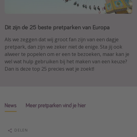
Thailand
Sardinie
Dit zijn de 25 beste pretparken van Europa
Malta
Madeira
Als we zeggen dat wij groot fan zijn van een dagje
pretpark, dan zijn we zeker niet de enige. Sta jij ook
Egypte
alweer te popelen om er een te bezoeken, maar kan je
Bali
wel wat hulp gebruiken bij het maken van een keuze?
Dan is deze top 25 precies wat je zoekt!
Type vakantie
Overzicht
Weekendje weg
News
Meer pretparken vind je hier
Autoverhuur
Vroegboeker
Groepsreizen
DELEN
Vakantieparken