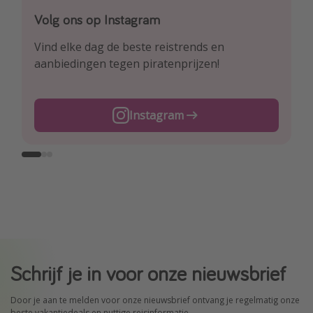
Volg ons op Instagram
Volg ons op Facebook
Volg ons op TikTok
Vind elke dag de beste reistrends en
Ontdek onze dagelijkse reis- en
Voor de heetste deals en beste reis-hacks!
aanbiedingen tegen piratenprijzen!
vluchtaanbiedingen tegen piratenprijzen!
TikTok
Instagram
Facebook
Schrijf je in voor onze nieuwsbrief
Door je aan te melden voor onze nieuwsbrief ontvang je regelmatig onze
beste vakantiedeals en nuttige reisinformatie.