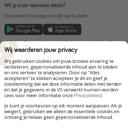
Wil jij onze nieuwste deals?
Download onze app en blijf up-to-date
VakantiePiraten maakt deel uit van de HolidayPirates
Group
Wij waarderen jouw privacy
Onze markten
Wij gebruiken cookies om jouw browse-ervaring te
verbeteren, gepersonaliseerde inhoud aan te bieden
PiratinViaggio
HolidayPirates
en ons verkeer te analyseren. Door op "Alles
WakacyjniPiraci
VoyagesPirates
accepteren" te klikken accepteer je dit en geef je
Ferienpiraten
Urlaubspiraten
toestemming dat we deze informatie delen met derden
Urlaubspiraten
ViajerosPiratas
en dat je gegevens in de VS verwerkt kunnen worden.
TravelPirates
Lees voor meer informatie onze
.
Privacybeleid
Onze groep
Je kunt je voorkeuren op elk moment aanpassen. Als je
HolidayPirates Group
weigert, gebruiken we alleen de essentiële cookies en
ontvang je helaas geen gepersonaliseerde inhoud.
Leer ons kennen
Juridisch