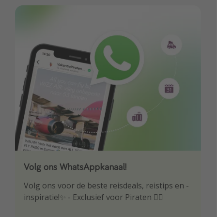
Volg ons WhatsAppkanaal!
Download onze app
Volg ons voor de beste reisdeals, reistips en -
Wees als eerste op de hoogte van de beste
inspiratie!✨ - Exclusief voor Piraten 🏴‍☠️
reisaanbiedingen