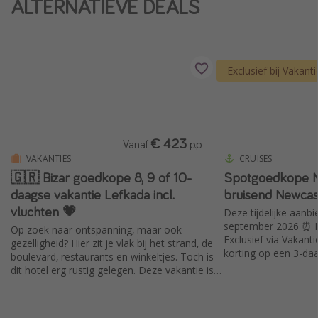
ALTERNATIEVE DEALS
Single reizen
Zonvakanties
Rondreizen
Exclusief bij Vakant
Meer onderwerpen
Reisblog
€ 423
Vanaf
p.p.
Reiskalender
VAKANTIES
CRUISES
🇬🇷 Bizar goedkope 8, 9 of 10-
Spotgoedkope Mi
25 beste pretparken
daagse vakantie Lefkada incl.
bruisend Newcas
Beste keukens ter wereld
vluchten 💗
Deze tijdelijke aanbi
Center Parcs
september 2026 ⏰ Du
Op zoek naar ontspanning, maar ook
Exclusief via Vakant
gezelligheid? Hier zit je vlak bij het strand, de
Disneyland Parijs
korting op een 3-da
boulevard, restaurants en winkeltjes. Toch is
Newcastle incl. glas
Strandvakantie in Italië
dit hotel erg rustig gelegen. Deze vakantie is
nu tijdelijk supervoordelig geprijsd en inclusief
Strandvakantie in Nederland
vluchten vanaf Schiphol.
All inclusive vakantie in Griekenland