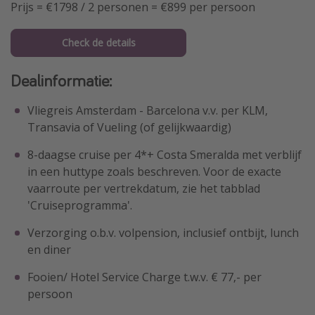
Prijs = €1798 / 2 personen = €899 per persoon
Check de details
Dealinformatie:
Vliegreis Amsterdam - Barcelona v.v. per KLM,
Transavia of Vueling (of gelijkwaardig)
8-daagse cruise per 4*+ Costa Smeralda met verblijf
in een huttype zoals beschreven. Voor de exacte
vaarroute per vertrekdatum, zie het tabblad
'Cruiseprogramma'.
Verzorging o.b.v. volpension, inclusief ontbijt, lunch
en diner
Fooien/ Hotel Service Charge t.w.v. € 77,- per
persoon