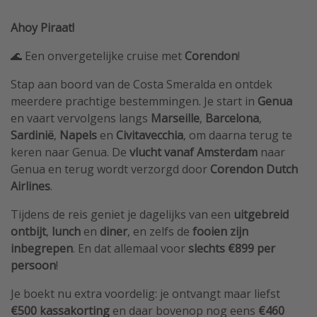
Ahoy Piraat!
🌊 Een onvergetelijke cruise met
Corendon
!
Stap aan boord van de Costa Smeralda en ontdek
meerdere prachtige bestemmingen. Je start in
Genua
en vaart vervolgens langs
Marseille
,
Barcelona
,
Sardinië
,
Napels
en
Civitavecchia
, om daarna terug te
keren naar Genua. De
vlucht vanaf Amsterdam
naar
Genua en terug wordt verzorgd door
Corendon Dutch
Airlines
.
Tijdens de reis geniet je dagelijks van een
uitgebreid
ontbijt
,
lunch
en
diner
, en zelfs de
fooien zijn
inbegrepen
. En dat allemaal voor
slechts €899 per
persoon
!
Je boekt nu extra voordelig: je ontvangt maar liefst
€500 kassakorting
en daar bovenop nog eens
€460