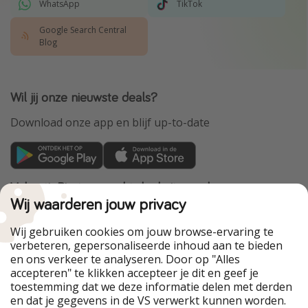
WhatsApp
TikTok
Google Search Central
Blog
Wil jij onze nieuwste deals?
Download onze app en blijf up-to-date
VakantiePiraten maakt deel uit van de
HolidayPirates Group
Wij waarderen jouw privacy
Onze markten
Wij gebruiken cookies om jouw browse-ervaring te
verbeteren, gepersonaliseerde inhoud aan te bieden
PiratinViaggio
HolidayPirates
en ons verkeer te analyseren. Door op "Alles
WakacyjniPiraci
VoyagesPirates
accepteren" te klikken accepteer je dit en geef je
Ferienpiraten
Urlaubspiraten
toestemming dat we deze informatie delen met derden
Urlaubspiraten
ViajerosPiratas
en dat je gegevens in de VS verwerkt kunnen worden.
TravelPirates