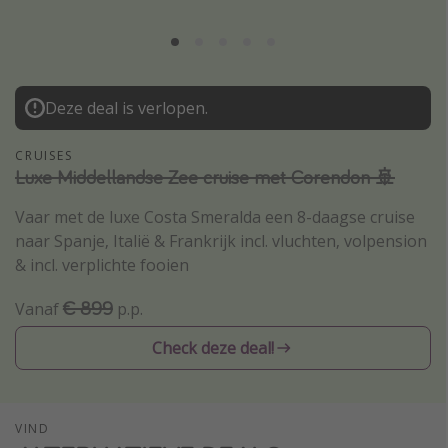
Thailand
Sardinie
Malta
Deze deal is verlopen.
Madeira
Egypte
CRUISES
Luxe Middellandse Zee cruise met Corendon 🚢
Bali
Vaar met de luxe Costa Smeralda een 8-daagse cruise
naar Spanje, Italië & Frankrijk incl. vluchten, volpension
Type vakantie
& incl. verplichte fooien
Overzicht
€ 899
Vanaf
p.p.
Weekendje weg
Autoverhuur
Check deze deal!
Vroegboeker
Groepsreizen
VIND
Vakantieparken