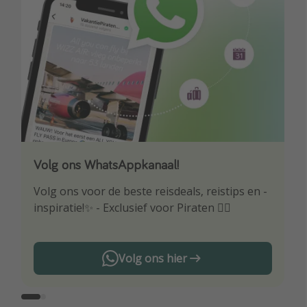
Volg ons WhatsAppkanaal!
Download onze app
Volg ons voor de beste reisdeals, reistips en -
Wees als eerste op de hoogte van de beste
inspiratie!✨ - Exclusief voor Piraten 🏴‍☠️
reisaanbiedingen
Volg ons hier