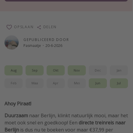
Single reizen
Zonvakanties
Rondreizen
OPSLAAN
DELEN
GEPUBLICEERD DOOR
Meer onderwerpen
Pasmaatje
·
20-6-2026
Reisblog
Reiskalender
Aug
Sep
Okt
Nov
Dec
Jan
25 beste pretparken
Beste keukens ter wereld
Feb
Maa
Apr
Mei
Jun
Jul
Center Parcs
Disneyland Parijs
Ahoy Piraat!
Strandvakantie in Italië
Duurzaam
naar Berlijn, klinkt natuurlijk mooi, maar het
Strandvakantie in Nederland
moet ook snel en goedkoop! Een
directe treinreis naar
Berlijn
is dus nu te boeken voor maar €37,99 per
All inclusive vakantie in Griekenland