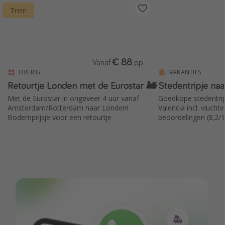
Trein
€ 88
Vanaf
p.p.
OVERIG
VAKANTIES
Retourtje Londen met de Eurostar 🚂
Stedentripje naa
Met de Eurostar in ongeveer 4 uur vanaf
Goedkope stedentrip
Amsterdam/Rotterdam naar Londen!
Valencia incl. vluch
Bodemprijsje voor een retourtje
beoordelingen (8,2/1