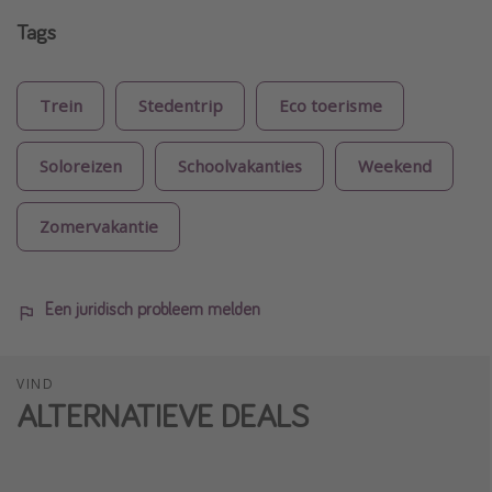
Tags
Trein
Stedentrip
Eco toerisme
Soloreizen
Schoolvakanties
Weekend
Zomervakantie
Een juridisch probleem melden
VIND
ALTERNATIEVE DEALS