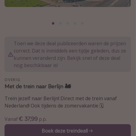
Thailand
Sardinie
Malta
Madeira
Toen we deze deal publiceerden waren de prijzen
Egypte
correct. Dat is inmiddels een tijdje geleden, dus ze
Bali
kunnen veranderd zijn. Bekijk snel of deze deal
nog beschikbaar is!
Type vakantie
OVERIG
Overzicht
Met de trein naar Berlijn 🚂
Weekendje weg
Trein jezelf naar Berlijn! Direct met de trein vanaf
Autoverhuur
Nederland! Ook tijdens de zomervakantie 🗓️
Vroegboeker
€ 37,99
Vanaf
p.p.
Groepsreizen
Boek deze treindeal!
Vakantieparken