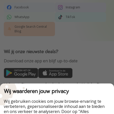
Facebook
Instagram
WhatsApp
TikTok
Google Search Central
Blog
Wil jij onze nieuwste deals?
Download onze app en blijf up-to-date
VakantiePiraten maakt deel uit van de HolidayPirates
Group
Wij waarderen jouw privacy
Onze markten
Wij gebruiken cookies om jouw browse-ervaring te
verbeteren, gepersonaliseerde inhoud aan te bieden
PiratinViaggio
HolidayPirates
en ons verkeer te analyseren. Door op "Alles
WakacyjniPiraci
VoyagesPirates