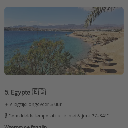
5. Egypte 🇪🇬
✈️ Vliegtijd: ongeveer 5 uur
🌡️ Gemiddelde temperatuur in mei & juni: 27–34°C
Waarom we fan zijn: