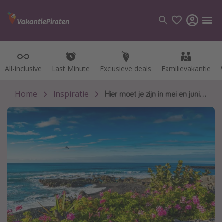
All-inclusive
All-inclusive
Last Minute
Last Minute
Exclusieve deals
Exclusieve deals
Familievakantie
Familievakantie
Categorie
Vluchten
Home
Inspiratie
Hier moet je zijn in mei en juni voor je vakantie
Hotels
Vakanties
Cruises
Bestemmingen
Alle bestemmingen
Canarische Eilanden
Mallorca