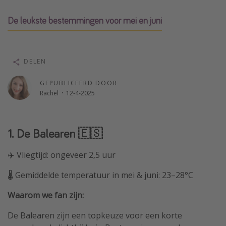
Single reizen
De leukste bestemmingen voor mei en juni
Zonvakanties
Rondreizen
DELEN
Meer onderwerpen
GEPUBLICEERD DOOR
Reisblog
Rachel
·
12-4-2025
Reiskalender
25 beste pretparken
1. De Balearen 🇪🇸
Beste keukens ter wereld
✈️ Vliegtijd: ongeveer 2,5 uur
Center Parcs
Disneyland Parijs
🌡️ Gemiddelde temperatuur in mei & juni: 23–28°C
Strandvakantie in Italië
Waarom we fan zijn:
Strandvakantie in Nederland
De Balearen zijn een topkeuze voor een korte
All inclusive vakantie in Griekenland