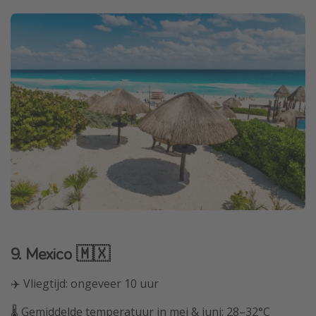
9. Mexico 🇲🇽
✈️ Vliegtijd: ongeveer 10 uur
🌡️ Gemiddelde temperatuur in mei & juni: 28–32°C