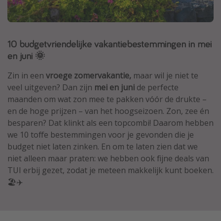
Thailand
Sardinie
10 budgetvriendelijke vakantiebestemmingen in mei
Malta
en juni 🌞
Madeira
Egypte
Zin in een
vroege zomervakantie,
maar wil je niet te
veel uitgeven? Dan zijn
mei en juni
de perfecte
Bali
maanden om wat zon mee te pakken vóór de drukte –
en de hoge prijzen – van het hoogseizoen. Zon, zee én
Type vakantie
besparen? Dat klinkt als een topcombi! Daarom hebben
we 10 toffe bestemmingen voor je gevonden die je
Overzicht
budget niet laten zinken. En om te laten zien dat we
Weekendje weg
niet alleen maar praten: we hebben ook fijne deals van
TUI erbij gezet, zodat je meteen makkelijk kunt boeken.
Autoverhuur
🏖️✈️
Vroegboeker
Groepsreizen
Vakantieparken