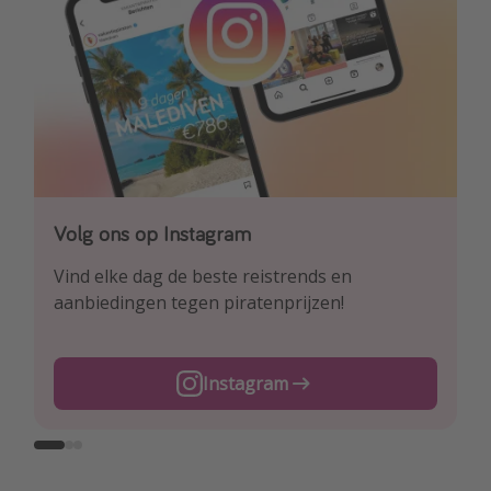
Volg ons op Instagram
Volg ons op Facebook
Volg ons op TikTok
Vind elke dag de beste reistrends en
Ontdek onze dagelijkse reis- en
Voor de heetste deals en beste reis-hacks!
aanbiedingen tegen piratenprijzen!
vluchtaanbiedingen tegen piratenprijzen!
TikTok
Instagram
Facebook