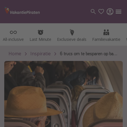
All-inclusive
All-inclusive
Last Minute
Last Minute
Exclusieve deals
Exclusieve deals
Familievakantie
Familievakantie
Categorie
Vluchten
Home
Inspiratie
6 trucs om te besparen op bagage wanneer je gaat vliegen
Hotels
Vakanties
Cruises
Bestemmingen
Alle bestemmingen
Canarische Eilanden
Mallorca