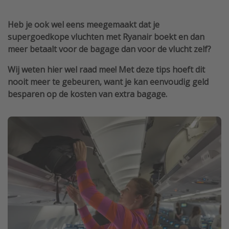
Single reizen
Heb je ook wel eens meegemaakt dat je
Zonvakanties
supergoedkope vluchten met Ryanair boekt en dan
Rondreizen
meer betaalt voor de bagage dan voor de vlucht zelf?
Wij weten hier wel raad mee! Met deze tips hoeft dit
Meer onderwerpen
nooit meer te gebeuren, want je kan eenvoudig geld
besparen op de kosten van extra bagage.
Reisblog
Reiskalender
25 beste pretparken
Beste keukens ter wereld
Center Parcs
Disneyland Parijs
Strandvakantie in Italië
Strandvakantie in Nederland
All inclusive vakantie in Griekenland