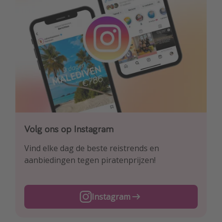
Volg ons op Instagram
Volg ons op Facebook
Volg ons op TikTok
Vind elke dag de beste reistrends en
Ontdek onze dagelijkse reis- en
Voor de heetste deals en beste reis-hacks!
aanbiedingen tegen piratenprijzen!
vluchtaanbiedingen tegen piratenprijzen!
TikTok
Instagram
Facebook