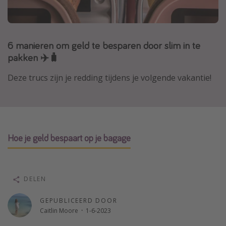
Thailand
Sardinie
6 manieren om geld te besparen door slim in te
Malta
pakken ✈️🧳
Madeira
Egypte
Deze trucs zijn je redding tijdens je volgende vakantie!
Bali
Type vakantie
Hoe je geld bespaart op je bagage
Overzicht
Weekendje weg
Autoverhuur
DELEN
Vroegboeker
GEPUBLICEERD DOOR
Groepsreizen
Caitlin Moore
·
1-6-2023
Vakantieparken