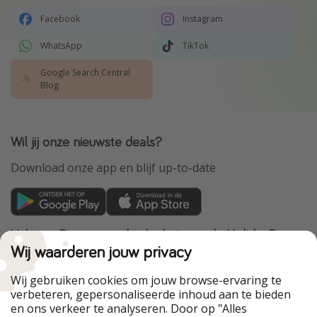
Facebook
Instagram
WhatsApp
TikTok
Google Search Central
Blog
Wil jij onze nieuwste deals?
Download onze app en blijf up-to-date
VakantiePiraten maakt deel uit van de HolidayPirates
Group
Wij waarderen jouw privacy
Onze markten
Wij gebruiken cookies om jouw browse-ervaring te
verbeteren, gepersonaliseerde inhoud aan te bieden
PiratinViaggio
HolidayPirates
en ons verkeer te analyseren. Door op "Alles
WakacyjniPiraci
VoyagesPirates