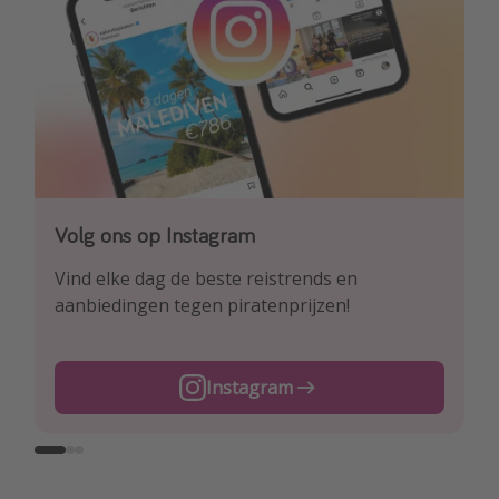
Volg ons op Instagram
Volg ons op Facebook
Volg ons op TikTok
Vind elke dag de beste reistrends en
Ontdek onze dagelijkse reis- en
Voor de heetste deals en beste reis-hacks!
aanbiedingen tegen piratenprijzen!
vluchtaanbiedingen tegen piratenprijzen!
TikTok
Instagram
Facebook