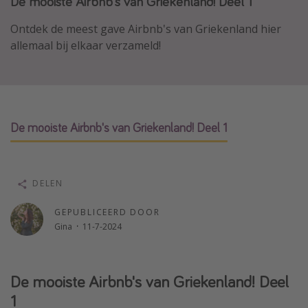
De mooiste Airbnb's van Griekenland! Deel 1
Thailand
Ontdek de meest gave Airbnb's van Griekenland hier
Sardinie
allemaal bij elkaar verzameld!
Malta
Madeira
Egypte
Bali
De mooiste Airbnb's van Griekenland! Deel 1
Type vakantie
DELEN
Overzicht
GEPUBLICEERD DOOR
Weekendje weg
Gina
·
11-7-2024
Autoverhuur
Vroegboeker
De mooiste Airbnb's van Griekenland! Deel
Groepsreizen
1
Vakantieparken