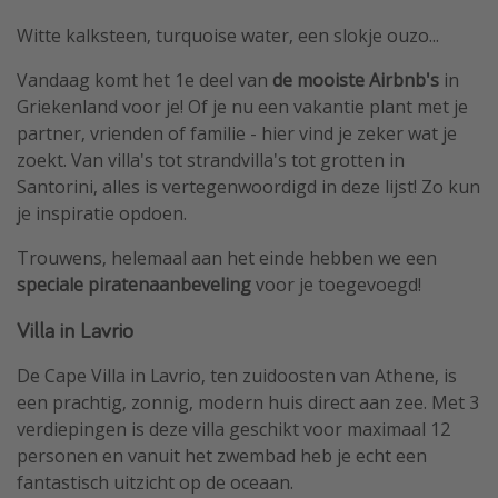
Single reizen
Witte kalksteen, turquoise water, een slokje ouzo...
Zonvakanties
Vandaag komt het 1e deel van
de mooiste Airbnb's
in
Rondreizen
Griekenland voor je! Of je nu een vakantie plant met je
partner, vrienden of familie - hier vind je zeker wat je
zoekt. Van villa's tot strandvilla's tot grotten in
Meer onderwerpen
Santorini, alles is vertegenwoordigd in deze lijst! Zo kun
Reisblog
je inspiratie opdoen.
Reiskalender
Trouwens, helemaal aan het einde hebben we een
25 beste pretparken
speciale piratenaanbeveling
voor je toegevoegd!
Beste keukens ter wereld
Villa in Lavrio
Center Parcs
De Cape Villa in Lavrio, ten zuidoosten van Athene, is
Disneyland Parijs
een prachtig, zonnig, modern huis direct aan zee. Met 3
Strandvakantie in Italië
verdiepingen is deze villa geschikt voor maximaal 12
personen en vanuit het zwembad heb je echt een
Strandvakantie in Nederland
fantastisch uitzicht op de oceaan.
All inclusive vakantie in Griekenland