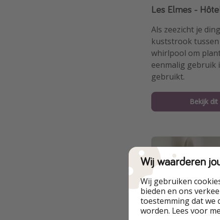
Les Elmes - Hôte
Als zeezicht je ding
kuststrook tussen 
whirlpool om plant
eenmalig gebruik 
gebruikt.
Bekijk dit
Wij waarderen jo
Wij gebruiken cookie
bieden en ons verkeer
toestemming dat we d
worden. Lees voor m