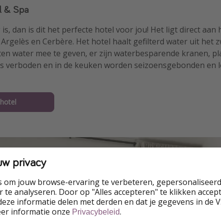
l & Spa
 is, dan is dit het perfecte hotel voor jou! Het ligt direct aan
Argelès en Cerbère. Het hotel haalt gefilterd water uit het
en water mee te geven, er zijn waterbesparende kranen, pla
is verboden en in de keuken worden seizoensgebonden en 
 hotel
uw privacy
s om jouw browse-ervaring te verbeteren, gepersonaliseerd
 te analyseren. Door op "Alles accepteren" te klikken accepte
eze informatie delen met derden en dat je gegevens in de 
eer informatie onze
.
Privacybeleid