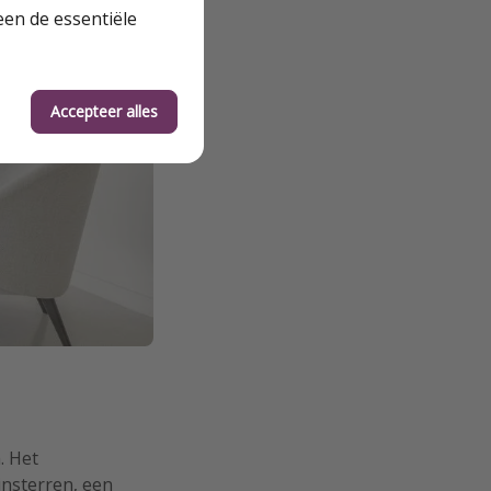
een de essentiële
Accepteer alles
. Het
insterren, een