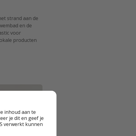
 het strand aan de
 zwembad en de
stic voor
lokale producten
e inhoud aan te
er je dit en geef je
VS verwerkt kunnen