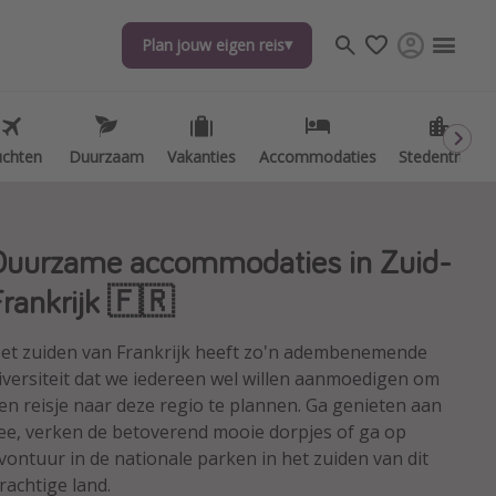
Plan jouw eigen reis
Plan jouw eigen reis
uchten
uchten
Duurzaam
Duurzaam
Vakanties
Vakanties
Accommodaties
Accommodaties
Stedentrips
Stedentrips
Duurzame accommodaties in Zuid-
Frankrijk 🇫🇷
et zuiden van Frankrijk heeft zo'n adembenemende
iversiteit dat we iedereen wel willen aanmoedigen om
en reisje naar deze regio te plannen. Ga genieten aan
ee, verken de betoverend mooie dorpjes of ga op
vontuur in de nationale parken in het zuiden van dit
rachtige land.