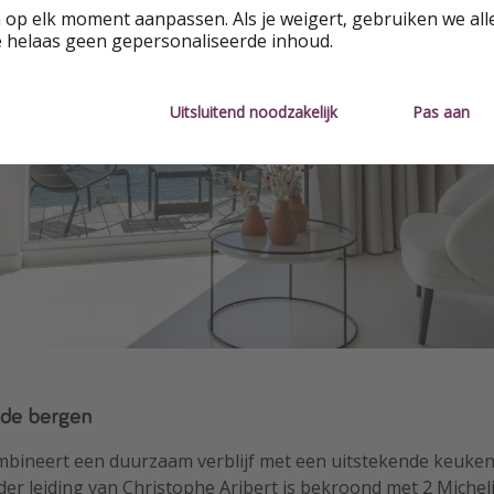
 op elk moment aanpassen. Als je weigert, gebruiken we all
e helaas geen gepersonaliseerde inhoud.
Uitsluitend noodzakelijk
Pas aan
n de bergen
mbineert een duurzaam verblijf met een uitstekende keuken
er leiding van Christophe Aribert is bekroond met 2 Michel