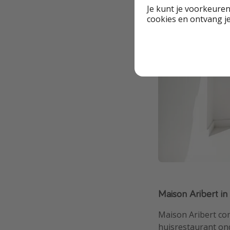
Je kunt je voorkeuren
cookies en ontvang j
Maison Aribert i
Maison Aribert co
huisrestaurant ond