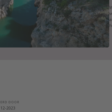
W
v
a
h
EERD DOOR
-12-2023