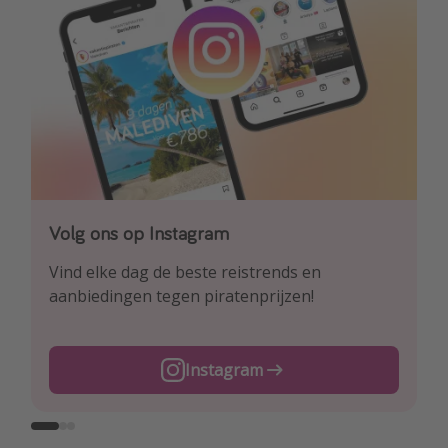
Volg ons op Instagram
Volg ons op Facebook
Volg ons op TikTok
Vind elke dag de beste reistrends en
Ontdek onze dagelijkse reis- en
Voor de heetste deals en beste reis-hacks!
aanbiedingen tegen piratenprijzen!
vluchtaanbiedingen tegen piratenprijzen!
TikTok
Instagram
Facebook