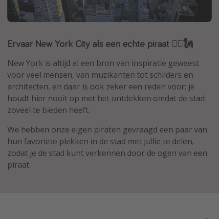
Thailand
Sardinie
Ervaar New York City als een echte piraat 🏴‍☠️🗽
Malta
Madeira
New York is altijd al een bron van inspiratie geweest
Egypte
voor veel mensen, van muzikanten tot schilders en
architecten, en daar is ook zeker een reden voor: je
Bali
houdt hier nooit op met het ontdekken omdat de stad
zoveel te bieden heeft.
Type vakantie
We hebben onze eigen piraten gevraagd een paar van
Overzicht
hun favoriete plekken in de stad met jullie te delen,
zodat je de stad kunt verkennen door de ogen van een
Weekendje weg
piraat.
Autoverhuur
Vroegboeker
Groepsreizen
Vakantieparken