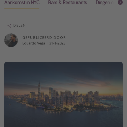
Aankomst in NYC
Bars & Restaurants
Dingen om te 
Single reizen
Zonvakanties
Rondreizen
DELEN
GEPUBLICEERD DOOR
Meer onderwerpen
Eduardo Vega
·
31-1-2023
Reisblog
Reiskalender
25 beste pretparken
Beste keukens ter wereld
Center Parcs
Disneyland Parijs
Strandvakantie in Italië
Strandvakantie in Nederland
All inclusive vakantie in Griekenland