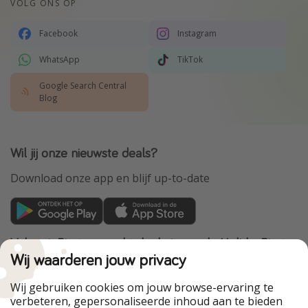
VOLG ONS OP
Facebook
Instagram
WhatsApp
TikTok
Google Search Central
Blog
Wil jij onze nieuwste deals?
Download onze app en blijf up-to-date
VakantiePiraten maakt deel uit van de HolidayPirates
Group
Wij waarderen jouw privacy
Onze markten
Wij gebruiken cookies om jouw browse-ervaring te
verbeteren, gepersonaliseerde inhoud aan te bieden
PiratinViaggio
HolidayPirates