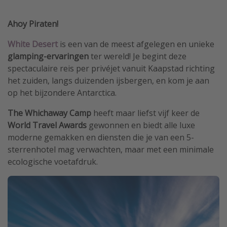
Single reizen
Ahoy Piraten!
Zonvakanties
White Desert
is een van de meest afgelegen en unieke
Rondreizen
glamping-ervaringen
ter wereld! Je begint deze
spectaculaire reis per privéjet vanuit Kaapstad richting
Meer onderwerpen
het zuiden, langs duizenden ijsbergen, en kom je aan
op het bijzondere Antarctica.
Reisblog
Reiskalender
The Whichaway Camp
heeft maar liefst vijf keer de
World Travel Awards
gewonnen en biedt alle luxe
25 beste pretparken
moderne gemakken en diensten die je van een 5-
Beste keukens ter wereld
sterrenhotel mag verwachten, maar met een minimale
Center Parcs
ecologische voetafdruk.
Disneyland Parijs
Strandvakantie in Italië
Strandvakantie in Nederland
All inclusive vakantie in Griekenland