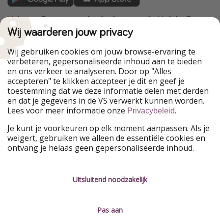
VakantiePiraten maakt deel uit van de HolidayPirates
Group
Wij waarderen jouw privacy
Onze markten
Wij gebruiken cookies om jouw browse-ervaring te
verbeteren, gepersonaliseerde inhoud aan te bieden
PiratinViaggio
HolidayPirates
en ons verkeer te analyseren. Door op "Alles
WakacyjniPiraci
VoyagesPirates
accepteren" te klikken accepteer je dit en geef je
Ferienpiraten
Urlaubspiraten
toestemming dat we deze informatie delen met derden
Urlaubspiraten
ViajerosPiratas
en dat je gegevens in de VS verwerkt kunnen worden.
TravelPirates
Lees voor meer informatie onze
.
Privacybeleid
Onze groep
Je kunt je voorkeuren op elk moment aanpassen. Als je
HolidayPirates Group
weigert, gebruiken we alleen de essentiële cookies en
ontvang je helaas geen gepersonaliseerde inhoud.
Leer ons kennen
Juridisch
Vacatures
Algemene voorwaarden
Uitsluitend noodzakelijk
Press
Privacyverklaring
Pas aan
Duurzaamheid
Colofon