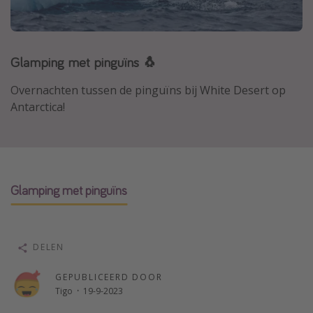
Thailand
Sardinie
Glamping met pinguïns 🐧
Malta
Madeira
Overnachten tussen de pinguïns bij White Desert op
Egypte
Antarctica!
Bali
Type vakantie
Glamping met pinguïns
Overzicht
Weekendje weg
Autoverhuur
DELEN
Vroegboeker
GEPUBLICEERD DOOR
Groepsreizen
Tigo
·
19-9-2023
Vakantieparken