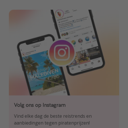
Volg ons op Instagram
Volg ons op Facebook
Volg ons op TikTok
Vind elke dag de beste reistrends en
Ontdek onze dagelijkse reis- en
Voor de heetste deals en beste reis-hacks!
aanbiedingen tegen piratenprijzen!
vluchtaanbiedingen tegen piratenprijzen!