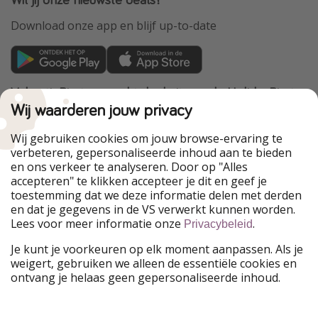
Download onze app en blijf up-to-date
VakantiePiraten maakt deel uit van de HolidayPirates
Group
Wij waarderen jouw privacy
Onze markten
Wij gebruiken cookies om jouw browse-ervaring te
verbeteren, gepersonaliseerde inhoud aan te bieden
PiratinViaggio
HolidayPirates
en ons verkeer te analyseren. Door op "Alles
WakacyjniPiraci
VoyagesPirates
accepteren" te klikken accepteer je dit en geef je
Ferienpiraten
Urlaubspiraten
toestemming dat we deze informatie delen met derden
Urlaubspiraten
ViajerosPiratas
en dat je gegevens in de VS verwerkt kunnen worden.
TravelPirates
Lees voor meer informatie onze
.
Privacybeleid
Onze groep
Je kunt je voorkeuren op elk moment aanpassen. Als je
HolidayPirates Group
weigert, gebruiken we alleen de essentiële cookies en
ontvang je helaas geen gepersonaliseerde inhoud.
Leer ons kennen
Juridisch
Vacatures
Algemene voorwaarden