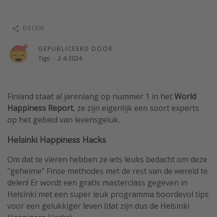
Single reizen
Zonvakanties
DELEN
Rondreizen
GEPUBLICEERD DOOR
Tigo
·
2-4-2024
Meer onderwerpen
Reisblog
Finland staat al jarenlang op nummer 1 in het
World
Reiskalender
Happiness Report
, ze zijn eigenlijk een soort experts
op het gebied van levensgeluk.
25 beste pretparken
Beste keukens ter wereld
Helsinki Happiness Hacks
Center Parcs
Om dat te vieren hebben ze iets leuks bedacht om deze
Disneyland Parijs
"geheime" Finse methodes met de rest van de wereld te
delen! Er wordt een gratis masterclass gegeven in
Strandvakantie in Italië
Helsinki met een super leuk programma boordevol tips
Strandvakantie in Nederland
voor een gelukkiger leven (dat zijn dus de Helsinki
All inclusive vakantie in Griekenland