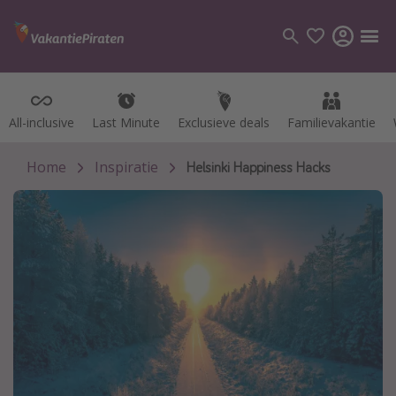
All-inclusive
All-inclusive
Last Minute
Last Minute
Exclusieve deals
Exclusieve deals
Familievakantie
Familievakantie
Categorie
Vluchten
Home
Inspiratie
Helsinki Happiness Hacks
Hotels
Vakanties
Cruises
Bestemmingen
Alle bestemmingen
Canarische Eilanden
Mallorca