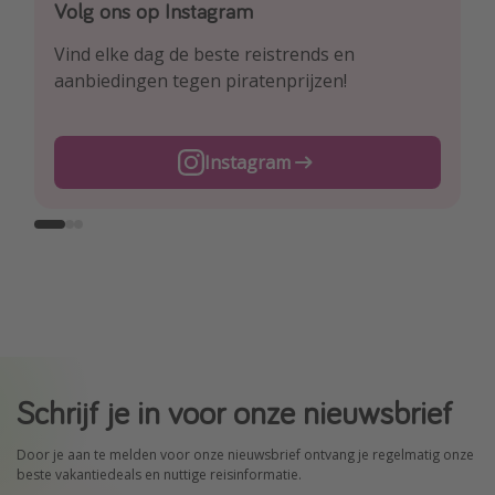
Volg ons op Instagram
Volg ons op Facebook
Volg ons op TikTok
Vind elke dag de beste reistrends en
Ontdek onze dagelijkse reis- en
Voor de heetste deals en beste reis-hacks!
aanbiedingen tegen piratenprijzen!
vluchtaanbiedingen tegen piratenprijzen!
TikTok
Instagram
Facebook
Schrijf je in voor onze nieuwsbrief
Door je aan te melden voor onze nieuwsbrief ontvang je regelmatig onze
beste vakantiedeals en nuttige reisinformatie.