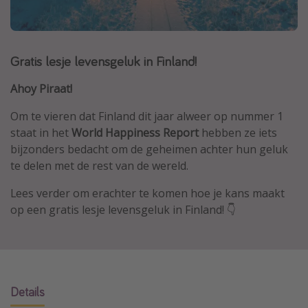
Thailand
Sardinie
Gratis lesje levensgeluk in Finland!
Malta
Madeira
Ahoy Piraat!
Egypte
Om te vieren dat Finland dit jaar alweer op nummer 1
Bali
staat in het
World Happiness Report
hebben ze iets
bijzonders bedacht om de geheimen achter hun geluk
te delen met de rest van de wereld.
Type vakantie
Lees verder om erachter te komen hoe je kans maakt
Overzicht
op een gratis lesje levensgeluk in Finland! 👇
Weekendje weg
Autoverhuur
Vroegboeker
Groepsreizen
Details
Vakantieparken