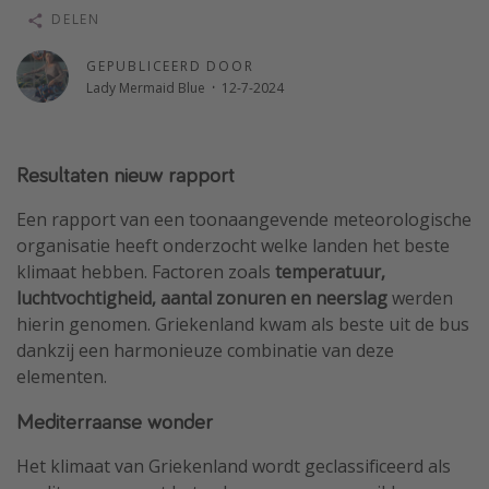
DELEN
Single reizen
Zonvakanties
GEPUBLICEERD DOOR
Lady Mermaid Blue
·
12-7-2024
Rondreizen
Meer onderwerpen
Resultaten nieuw rapport
Reisblog
Een rapport van een toonaangevende meteorologische
Reiskalender
organisatie heeft onderzocht welke landen het beste
klimaat hebben. Factoren zoals
temperatuur,
25 beste pretparken
luchtvochtigheid, aantal zonuren en neerslag
werden
Beste keukens ter wereld
hierin genomen. Griekenland kwam als beste uit de bus
Center Parcs
dankzij een harmonieuze combinatie van deze
elementen.
Disneyland Parijs
Strandvakantie in Italië
Mediterraanse wonder
Strandvakantie in Nederland
Het klimaat van Griekenland wordt geclassificeerd als
All inclusive vakantie in Griekenland