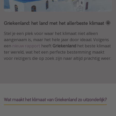
Thailand
Sardinie
Griekenland: het land met het allerbeste klimaat 🌞
Malta
Madeira
Stel je een plek voor waar het klimaat niet alleen
Egypte
aangenaam is, maar het hele jaar door ideaal. Volgens
een
nieuw rapport
heeft
Griekenland
het beste klimaat
Bali
ter wereld, wat het een perfecte bestemming maakt
voor reizigers die op zoek zijn naar altijd prachtig weer.
Type vakantie
Overzicht
Weekendje weg
Autoverhuur
Vroegboeker
Wat maakt het klimaat van Griekenland zo uitzonderlijk?
Groepsreizen
Vakantieparken