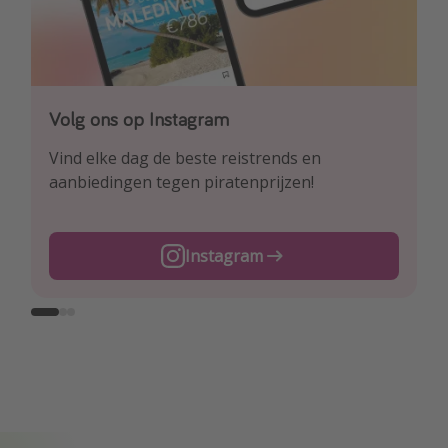
Volg ons op Instagram
Volg ons op Facebook
Volg ons op TikTok
Vind elke dag de beste reistrends en
Ontdek onze dagelijkse reis- en
Voor de heetste deals en beste reis-hacks!
aanbiedingen tegen piratenprijzen!
vluchtaanbiedingen tegen piratenprijzen!
TikTok
Instagram
Facebook