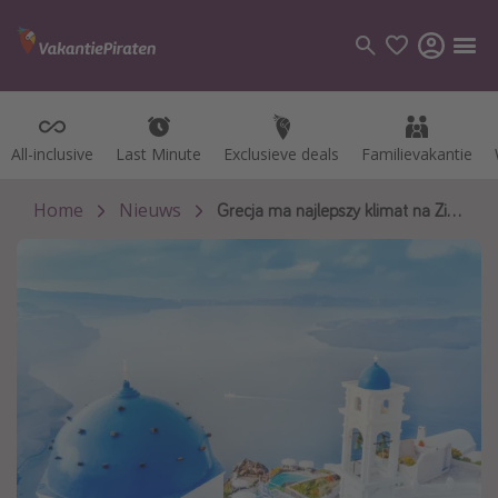
All-inclusive
All-inclusive
Last Minute
Last Minute
Exclusieve deals
Exclusieve deals
Familievakantie
Familievakantie
Categorie
Vluchten
Home
Nieuws
Grecja ma najlepszy klimat na Ziemi
Hotels
Vakanties
Cruises
Bestemmingen
Alle bestemmingen
Canarische Eilanden
Mallorca