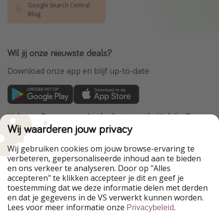
Google Search Central
Blog
Wil jij onze nieuwste deals?
Download onze app en blijf up-to-date
VakantiePiraten maakt deel uit van de HolidayPirates
Group
Wij waarderen jouw privacy
Onze markten
Wij gebruiken cookies om jouw browse-ervaring te
verbeteren, gepersonaliseerde inhoud aan te bieden
PiratinViaggio
HolidayPirates
en ons verkeer te analyseren. Door op "Alles
WakacyjniPiraci
VoyagesPirates
accepteren" te klikken accepteer je dit en geef je
Ferienpiraten
Urlaubspiraten
toestemming dat we deze informatie delen met derden
Urlaubspiraten
ViajerosPiratas
en dat je gegevens in de VS verwerkt kunnen worden.
TravelPirates
Lees voor meer informatie onze
.
Privacybeleid
Onze groep