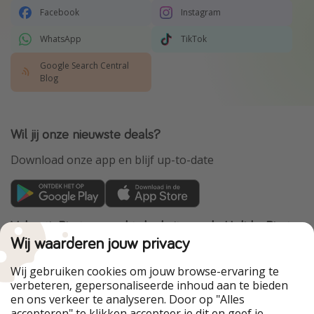
Facebook
Instagram
WhatsApp
TikTok
Google Search Central
Blog
Wil jij onze nieuwste deals?
Download onze app en blijf up-to-date
VakantiePiraten maakt deel uit van de HolidayPirates
Group
Wij waarderen jouw privacy
Onze markten
Wij gebruiken cookies om jouw browse-ervaring te
verbeteren, gepersonaliseerde inhoud aan te bieden
PiratinViaggio
HolidayPirates
en ons verkeer te analyseren. Door op "Alles
WakacyjniPiraci
VoyagesPirates
accepteren" te klikken accepteer je dit en geef je