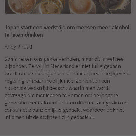
Thailand
Sardinie
Japan start een wedstrijd om mensen meer alcohol
Malta
te laten drinken
Madeira
Egypte
Ahoy Piraat!
Bali
Soms reiken ons gekke verhalen, maar dit is wel heel
bijzonder. Terwijl in Nederland er niet lullig gedaan
wordt om een biertje meer of minder, heeft de Japanse
Type vakantie
regering er maar moeilijk mee. Ze hebben een
Overzicht
nationale wedstrijd bedacht waarin men wordt
Weekendje weg
gevraagd om met ideeën te komen om de jongere
generatie meer alcohol te laten drinken, aangezien de
Autoverhuur
consumptie aanzienlijk is gedaald, waardoor ook het
Vroegboeker
inkomen uit de accijnzen zijn gedaald🍻
Groepsreizen
Vakantieparken