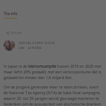
Single reizen
The info
Zonvakanties
Rondreizen
DELEN
Meer onderwerpen
GEPUBLICEERD DOOR
Reisblog
Lola
·
22-8-2022
Reiskalender
25 beste pretparken
In Japan is de
bierconsumptie
tussen 2019 en 2020 met
Beste keukens ter wereld
maar liefst 20% gedaald, met een verkoopvolume dat is
Center Parcs
gedaald tot minder dan 1,8 miljard liter.
Disneyland Parijs
Om de jongere generatie meer te laten drinken, voert
Strandvakantie in Italië
de National Tax Agency (NTA) de Sake Viva! campagne,
Strandvakantie in Nederland
waarin 20- tot 39-jarigen wordt gevraagd manieren te
bedenken om de populariteit van alcoholische dranken
All inclusive vakantie in Griekenland