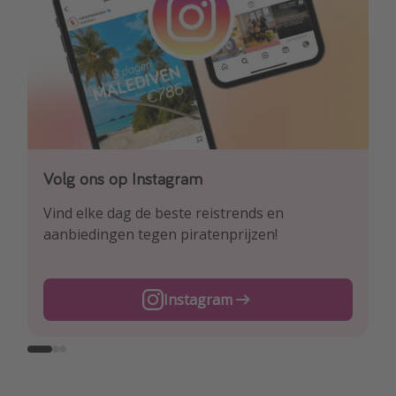
Volg ons op Instagram
Volg ons op Facebook
Volg ons op TikTok
Vind elke dag de beste reistrends en
Ontdek onze dagelijkse reis- en
Voor de heetste deals en beste reis-hacks!
aanbiedingen tegen piratenprijzen!
vluchtaanbiedingen tegen piratenprijzen!
TikTok
Instagram
Facebook