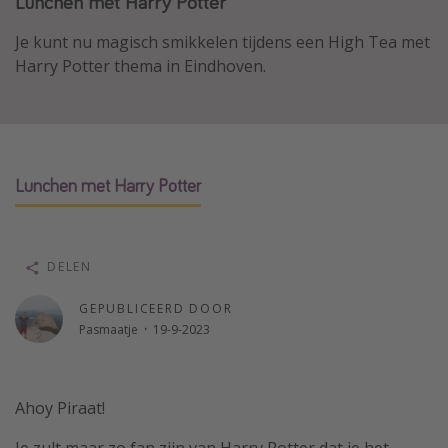
Lunchen met Harry Potter
Thailand
Je kunt nu magisch smikkelen tijdens een High Tea met
Sardinie
Harry Potter thema in Eindhoven.
Malta
Madeira
Egypte
Bali
Lunchen met Harry Potter
Type vakantie
DELEN
Overzicht
GEPUBLICEERD DOOR
Weekendje weg
Pasmaatje
·
19-9-2023
Autoverhuur
Vroegboeker
Ahoy Piraat!
Groepsreizen
Vakantieparken
Je zult maar zo fan zijn van Harry Potter dat je het