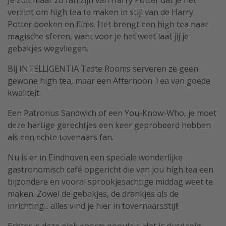
verzint om high tea te maken in stijl van de Harry
Single reizen
Potter boeken en films. Het brengt een high tea naar
Zonvakanties
magische sferen, want voor je het weet laat jij je
Rondreizen
gebakjes wegvliegen.
Bij INTELLIGENTIA Taste Rooms serveren ze geen
Meer onderwerpen
gewone high tea, maar een Afternoon Tea van goede
kwaliteit.
Reisblog
Reiskalender
Een Patronus Sandwich of een You-Know-Who, je moet
deze hartige gerechtjes een keer geprobeerd hebben
25 beste pretparken
als een echte tovenaars fan.
Beste keukens ter wereld
Nu is er in Eindhoven een speciale wonderlijke
Center Parcs
gastronomisch café opgericht die van jou high tea een
Disneyland Parijs
bijzondere en vooral sprookjesachtige middag weet te
Strandvakantie in Italië
maken. Zowel de gebakjes, de drankjes als de
inrichting... alles vind je hier in tovernaarsstijl!
Strandvakantie in Nederland
All inclusive vakantie in Griekenland
Echter is deze plek enorm populair. Het is dusdanig