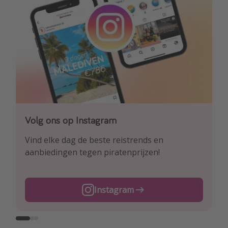
Volg ons op Instagram
Volg ons op Facebook
Volg ons op TikTok
Vind elke dag de beste reistrends en
Ontdek onze dagelijkse reis- en
Voor de heetste deals en beste reis-hacks!
aanbiedingen tegen piratenprijzen!
vluchtaanbiedingen tegen piratenprijzen!
TikTok
Instagram
Facebook