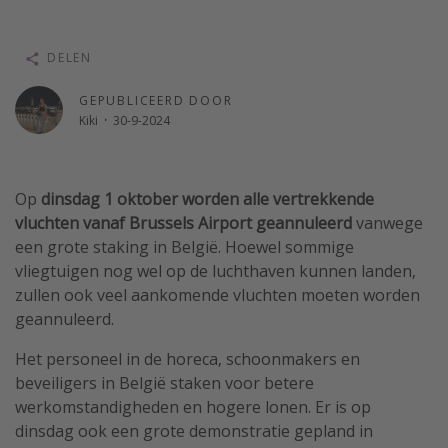
Single reizen
Zonvakanties
DELEN
Rondreizen
GEPUBLICEERD DOOR
Kiki
·
30-9-2024
Meer onderwerpen
Reisblog
Op
dinsdag 1 oktober worden alle vertrekkende
Reiskalender
vluchten vanaf Brussels Airport geannuleerd
vanwege
een grote staking in België. Hoewel sommige
25 beste pretparken
vliegtuigen nog wel op de luchthaven kunnen landen,
Beste keukens ter wereld
zullen ook veel aankomende vluchten moeten worden
Center Parcs
geannuleerd.
Disneyland Parijs
Het personeel in de horeca, schoonmakers en
Strandvakantie in Italië
beveiligers in België staken voor betere
werkomstandigheden en hogere lonen. Er is op
Strandvakantie in Nederland
dinsdag ook een grote demonstratie gepland in
All inclusive vakantie in Griekenland