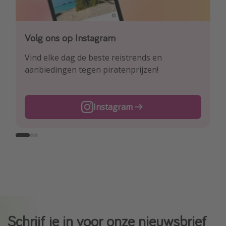
Volg ons op Instagram
Volg ons op Facebook
Volg ons op TikTok
Vind elke dag de beste reistrends en
Ontdek onze dagelijkse reis- en
Voor de heetste deals en beste reis-hacks!
aanbiedingen tegen piratenprijzen!
vluchtaanbiedingen tegen piratenprijzen!
TikTok
Instagram
Facebook
Schrijf je in voor onze nieuwsbrief