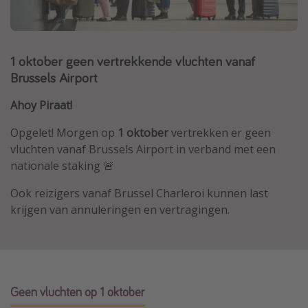
Thailand
Sardinie
1 oktober geen vertrekkende vluchten vanaf
Malta
Brussels Airport
Madeira
Egypte
Ahoy Piraat!
Bali
Opgelet! Morgen op
1 oktober
vertrekken er geen
vluchten vanaf Brussels Airport in verband met een
nationale staking 🚨
Type vakantie
Ook reizigers vanaf Brussel Charleroi kunnen last
Overzicht
krijgen van annuleringen en vertragingen.
Weekendje weg
Autoverhuur
Vroegboeker
Groepsreizen
Geen vluchten op 1 oktober
Vakantieparken