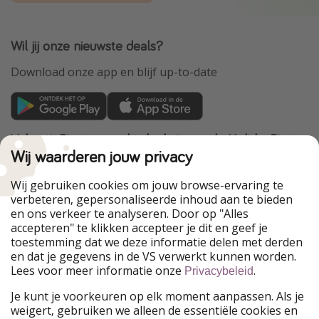
Wil jij onze nieuwste deals?
Download onze app en blijf up-to-date
VakantiePiraten maakt deel uit van de HolidayPirates
Group
Wij waarderen jouw privacy
Onze markten
Wij gebruiken cookies om jouw browse-ervaring te
verbeteren, gepersonaliseerde inhoud aan te bieden
PiratinViaggio
HolidayPirates
en ons verkeer te analyseren. Door op "Alles
WakacyjniPiraci
VoyagesPirates
accepteren" te klikken accepteer je dit en geef je
Ferienpiraten
Urlaubspiraten
toestemming dat we deze informatie delen met derden
Urlaubspiraten
ViajerosPiratas
en dat je gegevens in de VS verwerkt kunnen worden.
TravelPirates
Lees voor meer informatie onze
.
Privacybeleid
Onze groep
Je kunt je voorkeuren op elk moment aanpassen. Als je
HolidayPirates Group
weigert, gebruiken we alleen de essentiële cookies en