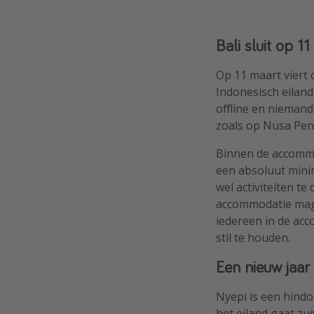
Bali sluit op 1
Op 11 maart viert 
Indonesisch eiland 
offline en niemand
zoals op Nusa Penid
Binnen de accommod
een absoluut minim
wel activiteiten te
accommodatie mag 
iedereen in de acc
stil te houden.
Een nieuw jaar
Nyepi is een hindo
het eiland gaat zu