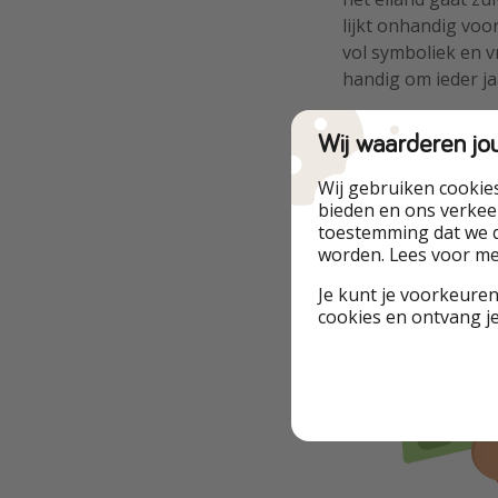
lijkt onhandig voo
vol symboliek en v
handig om ieder ja
Word lid van o
Wij waarderen jo
Wij gebruiken cookie
bieden en ons verkeer
toestemming dat we d
worden. Lees voor m
Je kunt je voorkeuren
cookies en ontvang j