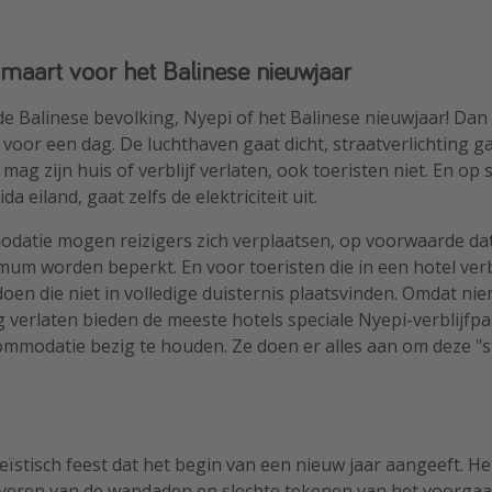
1 maart voor het Balinese nieuwjaar
de Balinese bevolking, Nyepi of het Balinese nieuwjaar! Dan 
voor een dag. De luchthaven gaat dicht, straatverlichting gaa
 mag zijn huis of verblijf verlaten, ook toeristen niet. En o
a eiland, gaat zelfs de elektriciteit uit.
atie mogen reizigers zich verplaatsen, op voorwaarde dat g
um worden beperkt. En voor toeristen die in een hotel verbl
 doen die niet in volledige duisternis plaatsvinden. Omdat ni
verlaten bieden de meeste hotels speciale Nyepi-verblijfp
ommodatie bezig te houden. Ze doen er alles aan om deze "st
eïstisch feest dat het begin van een nieuw jaar aangeeft. H
iveren van de wandaden en slechte tekenen van het voorgaan