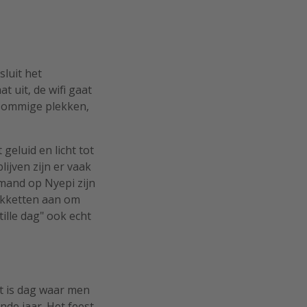
sluit het
t uit, de wifi gaat
p sommige plekken,
eluid en licht tot
ijven zijn er vaak
emand op Nyepi zijn
akketten aan om
ille dag" ook echt
et is dag waar men
de jaar. Het feest