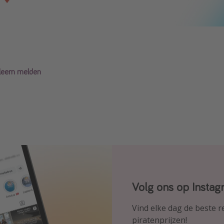
obleem melden
Volg ons op Insta
Volg ons op Faceb
Volg ons op TikTok
Vind elke dag de beste 
Ontdek onze dagelijkse 
Voor de heetste deals en
piratenprijzen!
piratenprijzen!