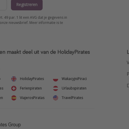
Registreren
 49 par. 1 lit een AVG dat je gegevens in
onze nieuwsbrief. Meer informatie is te
en maakt deel uit van de HolidayPirates
V
n
o
HolidayPirates
WakacyjniPiraci
es
Ferienpiraten
Urlaubspiraten
en
ViajerosPiratas
TravelPirates
ates Group