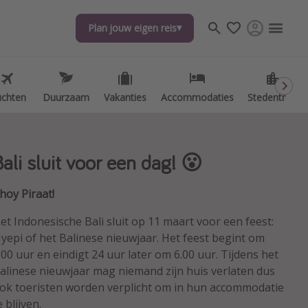
Plan jouw eigen reis
Plan jouw eigen reis
uchten
uchten
Duurzaam
Duurzaam
Vakanties
Vakanties
Accommodaties
Accommodaties
Stedentrips
Stedentrips
Bali sluit voor een dag! 😮
hoy Piraat!
et Indonesische Bali sluit op 11 maart voor een feest:
yepi of het Balinese nieuwjaar. Het feest begint om
.00 uur en eindigt 24 uur later om 6.00 uur. Tijdens het
alinese nieuwjaar mag niemand zijn huis verlaten dus
ok toeristen worden verplicht om in hun accommodatie
e blijven.