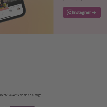
TikTok
Instagram
Facebook
beste vakantiedeals en nuttige