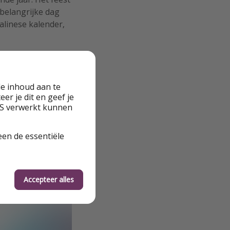
 belangrijke dag
alinese kalender,
e inhoud aan te
er je dit en geef je
VS verwerkt kunnen
een de essentiële
Accepteer alles