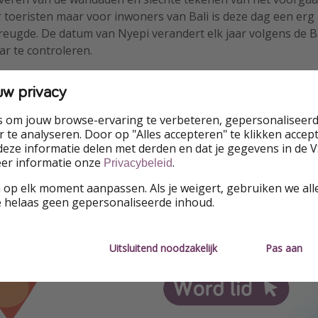
r toeristen maar voor inwoners van Bali is deze dag een erg
reugde. De datum van Nyepi verandert elk jaar volgens de B
ar te controleren.
nze Facebookgroep voor al je vragen 👇🏻
uw privacy
s om jouw browse-ervaring te verbeteren, gepersonaliseerd
 te analyseren. Door op "Alles accepteren" te klikken accepte
eze informatie delen met derden en dat je gegevens in de 
eer informatie onze
.
Privacybeleid
 op elk moment aanpassen. Als je weigert, gebruiken we all
e helaas geen gepersonaliseerde inhoud.
Uitsluitend noodzakelijk
Pas aan