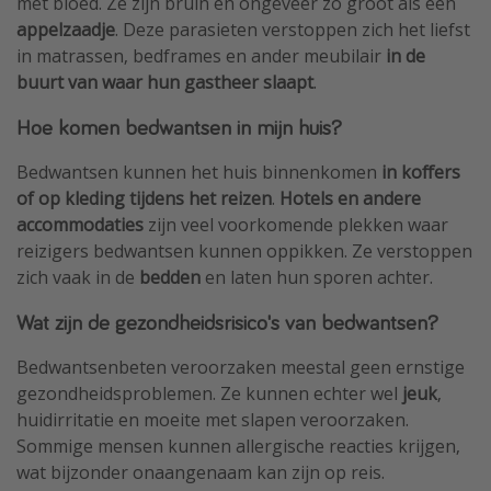
met bloed. Ze zijn bruin en ongeveer zo groot als een
appelzaadje
. Deze parasieten verstoppen zich het liefst
in matrassen, bedframes en ander meubilair
in de
buurt van waar hun gastheer slaapt
.
Hoe komen bedwantsen in mijn huis?
Bedwantsen kunnen het huis binnenkomen
in koffers
of op kleding tijdens het reizen
.
Hotels en andere
accommodaties
zijn veel voorkomende plekken waar
reizigers bedwantsen kunnen oppikken. Ze verstoppen
zich vaak in de
bedden
en laten hun sporen achter.
Wat zijn de gezondheidsrisico's van bedwantsen?
Bedwantsenbeten veroorzaken meestal geen ernstige
gezondheidsproblemen. Ze kunnen echter wel
jeuk
,
huidirritatie en moeite met slapen veroorzaken.
Sommige mensen kunnen allergische reacties krijgen,
wat bijzonder onaangenaam kan zijn op reis.