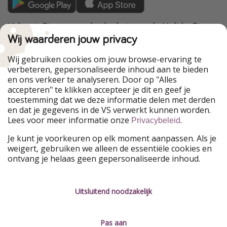
VakantiePiraten maakt deel uit van de HolidayPirates
Group
Wij waarderen jouw privacy
Onze markten
Wij gebruiken cookies om jouw browse-ervaring te
verbeteren, gepersonaliseerde inhoud aan te bieden
PiratinViaggio
HolidayPirates
en ons verkeer te analyseren. Door op "Alles
WakacyjniPiraci
VoyagesPirates
accepteren" te klikken accepteer je dit en geef je
Ferienpiraten
Urlaubspiraten
toestemming dat we deze informatie delen met derden
Urlaubspiraten
ViajerosPiratas
en dat je gegevens in de VS verwerkt kunnen worden.
TravelPirates
Lees voor meer informatie onze
.
Privacybeleid
Onze groep
Je kunt je voorkeuren op elk moment aanpassen. Als je
HolidayPirates Group
weigert, gebruiken we alleen de essentiële cookies en
ontvang je helaas geen gepersonaliseerde inhoud.
Leer ons kennen
Juridisch
Vacatures
Algemene voorwaarden
Uitsluitend noodzakelijk
Press
Privacyverklaring
Pas aan
Duurzaamheid
Colofon