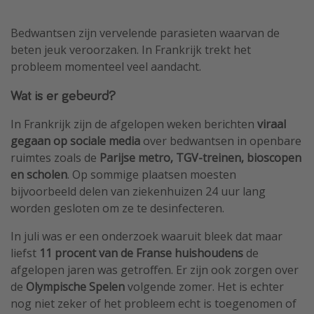
Single reizen
Bedwantsen zijn vervelende parasieten waarvan de
Zonvakanties
beten jeuk veroorzaken. In Frankrijk trekt het
Rondreizen
probleem momenteel veel aandacht.
Wat is er gebeurd?
Meer onderwerpen
In Frankrijk zijn de afgelopen weken berichten
viraal
Reisblog
gegaan op sociale media
over bedwantsen in openbare
Reiskalender
ruimtes zoals de
Parijse metro, TGV-treinen, bioscopen
en scholen
. Op sommige plaatsen moesten
25 beste pretparken
bijvoorbeeld delen van ziekenhuizen 24 uur lang
Beste keukens ter wereld
worden gesloten om ze te desinfecteren.
Center Parcs
In juli was er een onderzoek waaruit bleek dat maar
Disneyland Parijs
liefst
11 procent van de Franse huishoudens
de
Strandvakantie in Italië
afgelopen jaren was getroffen. Er zijn ook zorgen over
de
Olympische Spelen
volgende zomer. Het is echter
Strandvakantie in Nederland
nog niet zeker of het probleem echt is toegenomen of
All inclusive vakantie in Griekenland