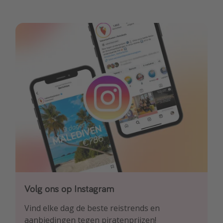
Volg ons op Instagram
Volg ons op Facebook
Volg ons op TikTok
Vind elke dag de beste reistrends en
Ontdek onze dagelijkse reis- en
Voor de heetste deals en beste reis-hacks!
aanbiedingen tegen piratenprijzen!
vluchtaanbiedingen tegen piratenprijzen!