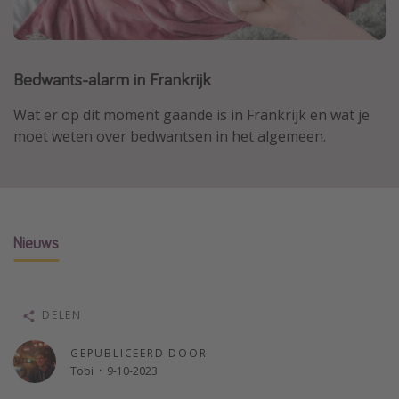
Thailand
Sardinie
Bedwants-alarm in Frankrijk
Malta
Madeira
Wat er op dit moment gaande is in Frankrijk en wat je
Egypte
moet weten over bedwantsen in het algemeen.
Bali
Type vakantie
Nieuws
Overzicht
Weekendje weg
Autoverhuur
DELEN
Vroegboeker
GEPUBLICEERD DOOR
Groepsreizen
Tobi
·
9-10-2023
Vakantieparken