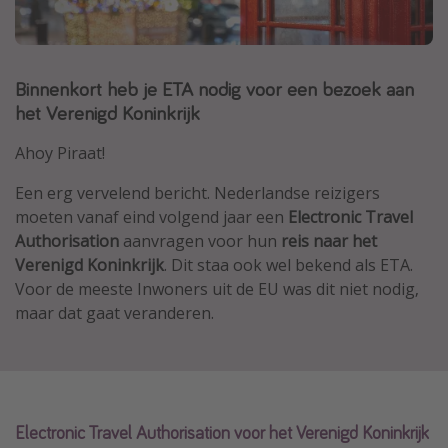
Thailand
Sardinie
Binnenkort heb je ETA nodig voor een bezoek aan
Malta
het Verenigd Koninkrijk
Madeira
Egypte
Ahoy Piraat!
Bali
Een erg vervelend bericht. Nederlandse reizigers
moeten vanaf eind volgend jaar een
Electronic Travel
Authorisation
aanvragen voor hun
reis naar het
Type vakantie
Verenigd Koninkrijk
. Dit staa ook wel bekend als ETA.
Overzicht
Voor de meeste Inwoners uit de EU was dit niet nodig,
maar dat gaat veranderen.
Weekendje weg
Autoverhuur
Vroegboeker
Groepsreizen
Electronic Travel Authorisation voor het Verenigd Koninkrijk
Vakantieparken