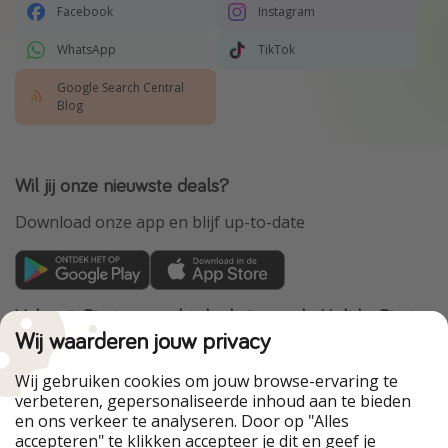
Facebook
Instagram
WhatsApp
TikTok
Google Search Central
Blog
Wil jij onze nieuwste deals?
Download onze app en blijf up-to-date
VakantiePiraten maakt deel uit van de HolidayPirates
Group
Wij waarderen jouw privacy
Onze markten
Wij gebruiken cookies om jouw browse-ervaring te
verbeteren, gepersonaliseerde inhoud aan te bieden
PiratinViaggio
HolidayPirates
en ons verkeer te analyseren. Door op "Alles
WakacyjniPiraci
VoyagesPirates
accepteren" te klikken accepteer je dit en geef je
Ferienpiraten
Urlaubspiraten