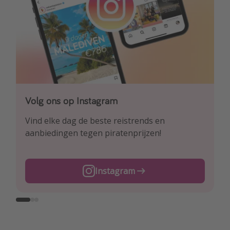
Volg ons op Instagram
Volg ons op Facebook
Volg ons op TikTok
Vind elke dag de beste reistrends en
Ontdek onze dagelijkse reis- en
Voor de heetste deals en beste reis-hacks!
aanbiedingen tegen piratenprijzen!
vluchtaanbiedingen tegen piratenprijzen!
TikTok
Instagram
Facebook