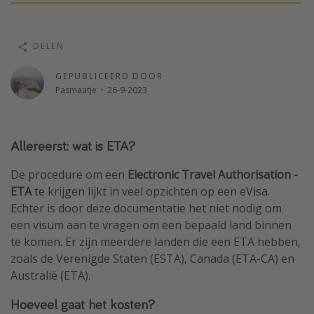
Single reizen
Zonvakanties
DELEN
Rondreizen
GEPUBLICEERD DOOR
Pasmaatje
·
26-9-2023
Meer onderwerpen
Reisblog
Allereerst: wat is ETA?
Reiskalender
De procedure om een
Electronic Travel Authorisation -
25 beste pretparken
ETA
te krijgen lijkt in veel opzichten op een eVisa.
Beste keukens ter wereld
Echter is door deze documentatie het niet nodig om
Center Parcs
een visum aan te vragen om een bepaald land binnen
te komen. Er zijn meerdere landen die een ETA hebben,
Disneyland Parijs
zoals de Verenigde Staten (ESTA), Canada (ETA-CA) en
Strandvakantie in Italië
Australië (ETA).
Strandvakantie in Nederland
Hoeveel gaat het kosten?
All inclusive vakantie in Griekenland