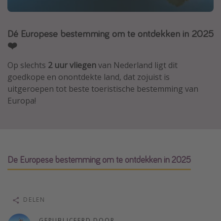
Thailand
Sardinie
Dé Europese bestemming om te ontdekken in 2025
Malta
❤️
Madeira
Op slechts
2 uur vliegen
van Nederland ligt dit
Egypte
goedkope en onontdekte land, dat zojuist is
uitgeroepen tot beste toeristische bestemming van
Bali
Europa!
Type vakantie
Overzicht
Weekendje weg
De Europese bestemming om te ontdekken in 2025
Autoverhuur
Vroegboeker
DELEN
Groepsreizen
Vakantieparken
GEPUBLICEERD DOOR