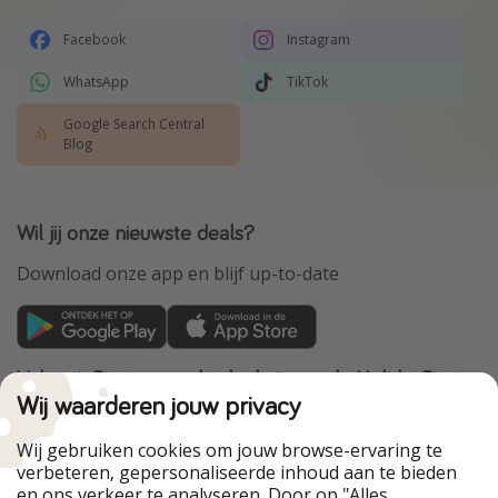
Facebook
Instagram
WhatsApp
TikTok
Google Search Central
Blog
Wil jij onze nieuwste deals?
Download onze app en blijf up-to-date
VakantiePiraten maakt deel uit van de HolidayPirates
Group
Wij waarderen jouw privacy
Onze markten
Wij gebruiken cookies om jouw browse-ervaring te
verbeteren, gepersonaliseerde inhoud aan te bieden
PiratinViaggio
HolidayPirates
en ons verkeer te analyseren. Door op "Alles