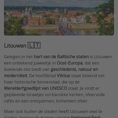
Litouwen 🇱🇹
Gelegen in het
hart van de Baltische staten
is Litouwen
een onbekend juweeltje in
Oost-Europa
, dat een
boeiende mix biedt van
geschiedenis, natuur en
moderniteit
. De hoofdstad
Vilnius
staat bekend om
haar historische binnenstad, die op de
Werelderfgoedlijst van UNESCO
staat. Je vindt er
geplaveide straatjes vol barokke kerken, sfeervolle
cafés en een ontspannen, bohemien sfeer.
Maar ook buiten de steden heeft Litouwen veel te
bieden. Verken de duinen van het
Nationaal Park