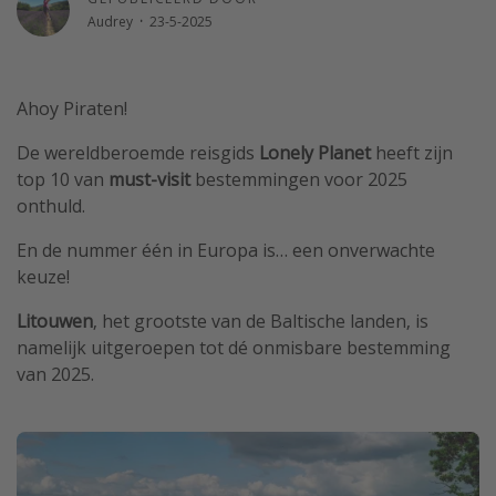
Audrey
·
23-5-2025
Single reizen
Zonvakanties
Rondreizen
Ahoy Piraten!
De wereldberoemde reisgids
Lonely Planet
heeft zijn
Meer onderwerpen
top 10 van
must-visit
bestemmingen voor 2025
onthuld.
Reisblog
Reiskalender
En de nummer één in Europa is… een onverwachte
keuze!
25 beste pretparken
Beste keukens ter wereld
Litouwen
, het grootste van de Baltische landen, is
namelijk uitgeroepen tot dé onmisbare bestemming
Center Parcs
van 2025.
Disneyland Parijs
Strandvakantie in Italië
Strandvakantie in Nederland
All inclusive vakantie in Griekenland