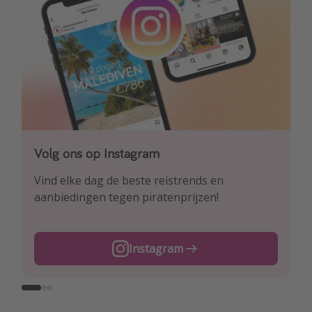
Volg ons op Instagram
Volg ons op Facebook
Volg ons op TikTok
Vind elke dag de beste reistrends en
Ontdek onze dagelijkse reis- en
Voor de heetste deals en beste reis-hacks!
aanbiedingen tegen piratenprijzen!
vluchtaanbiedingen tegen piratenprijzen!
TikTok
Instagram
Facebook