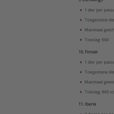
1 dier per pass
Toegestane die
Maximaal gwich
Toeslag: €60
10. Finnair
1 dier per pass
Toegestane die
Maximaal gewic
Toeslag: €60 v
11. Iberia