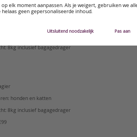
 op elk moment aanpassen. Als je weigert, gebruiken we all
e helaas geen gepersonaliseerde inhoud.
ssagier
Uitsluitend noodzakelijk
Pas aan
ren: honden en katten
ht: 8kg inclusief bagagedrager
agier
ren: honden en katten
ht: 8kg inclusief bagagedrager
€99