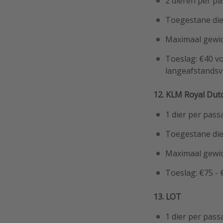
2 dieren per pa
Toegestane die
Maximaal gewic
Toeslag: €40 v
langeafstandsv
12. KLM Royal Dutc
1 dier per pass
Toegestane die
Maximaal gewic
Toeslag: €75 - 
13. LOT
1 dier per pass