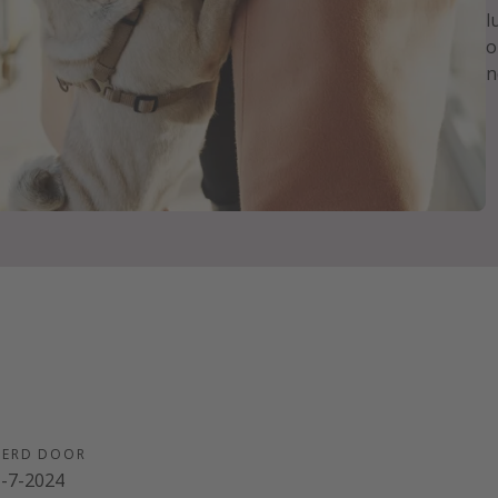
l
o
n
EERD DOOR
-7-2024