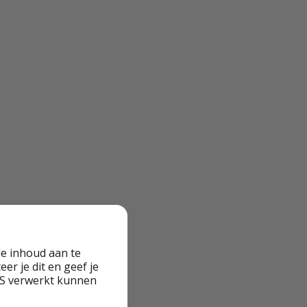
e inhoud aan te
er je dit en geef je
VS verwerkt kunnen
Europa en €210