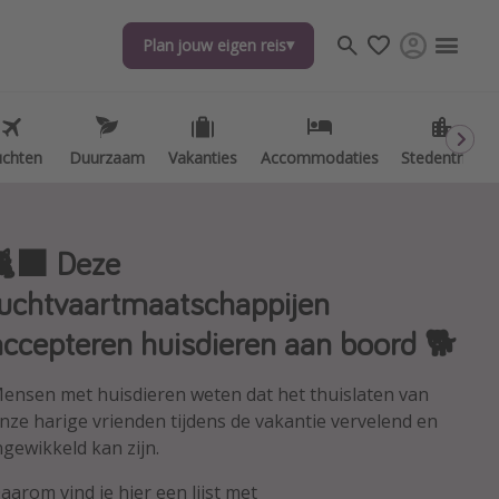
Plan jouw eigen reis
Plan jouw eigen reis
uchten
uchten
Duurzaam
Duurzaam
Vakanties
Vakanties
Accommodaties
Accommodaties
Stedentrips
Stedentrips
🐈‍⬛ Deze
luchtvaartmaatschappijen
accepteren huisdieren aan boord 🐕
ensen met huisdieren weten dat het thuislaten van
nze harige vrienden tijdens de vakantie vervelend en
ngewikkeld kan zijn.
aarom vind je hier een lijst met