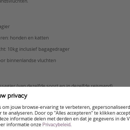
andsvluchten.
agier
ren: honden en katten
ht: 10kg inclusief bagagedrager
oor binnenlandse vluchten
ssagier (van dezelfde soort en in dezelfde reismand)
uw privacy
ren: honden en katten, fretten, konijnen en hamsters.
s om jouw browse-ervaring te verbeteren, gepersonaliseerd
t: 8kg, 10kg inclusief reismand en voer.
 te analyseren. Door op "Alles accepteren" te klikken accepte
eze informatie delen met derden en dat je gegevens in de 
€60 voor binnenlandse vluchten, €90 voor vluchten binnen 
eer informatie onze
.
Privacybeleid
andsvluchten.