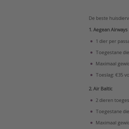
De beste huisdierv
1. Aegean Airways
1 dier per pass
Toegestane die
Maximaal gewic
Toeslag: €35 vo
2. Air Baltic
2 dieren toege
Toegestane die
Maximaal gewic