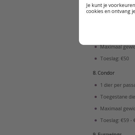
Je kunt je voorkeuren
7. Austrian Airlines
cookies en ontvang j
2 dieren per pa
Toegestane die
Maximaal gewic
Toeslag: €50
8. Condor
1 dier per pass
Toegestane die
Maximaal gewic
Toeslag: €59 - 
9. Eurowings