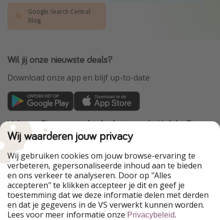
Google Search Central
Blog
Wil jij onze nieuwste deals?
Download onze app en blijf up-to-date
VakantiePiraten maakt deel uit van de HolidayPirates
Group
Wij waarderen jouw privacy
Onze markten
Wij gebruiken cookies om jouw browse-ervaring te
verbeteren, gepersonaliseerde inhoud aan te bieden
PiratinViaggio
HolidayPirates
en ons verkeer te analyseren. Door op "Alles
WakacyjniPiraci
VoyagesPirates
accepteren" te klikken accepteer je dit en geef je
Ferienpiraten
Urlaubspiraten
toestemming dat we deze informatie delen met derden
Urlaubspiraten
ViajerosPiratas
en dat je gegevens in de VS verwerkt kunnen worden.
TravelPirates
Lees voor meer informatie onze
.
Privacybeleid