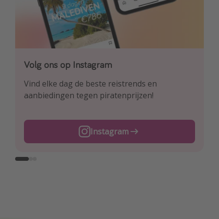
Volg ons op Instagram
Volg ons op Facebook
Volg ons op TikTok
Vind elke dag de beste reistrends en
Ontdek onze dagelijkse reis- en
Voor de heetste deals en beste reis-hacks!
aanbiedingen tegen piratenprijzen!
vluchtaanbiedingen tegen piratenprijzen!
TikTok
Instagram
Facebook