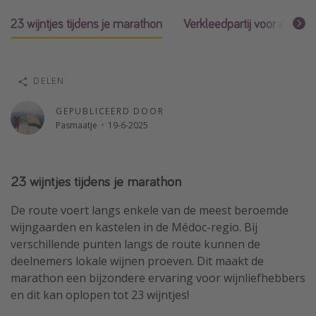
Single reizen
23 wijntjes tijdens je marathon
Verkleedpartij voor de de
Zonvakanties
Rondreizen
DELEN
Meer onderwerpen
GEPUBLICEERD DOOR
Pasmaatje
·
19-6-2025
Reisblog
Reiskalender
25 beste pretparken
23 wijntjes tijdens je marathon
Beste keukens ter wereld
De route voert langs enkele van de meest beroemde
Center Parcs
wijngaarden en kastelen in de Médoc-regio. Bij
verschillende punten langs de route kunnen de
Disneyland Parijs
deelnemers lokale wijnen proeven. Dit maakt de
Strandvakantie in Italië
marathon een bijzondere ervaring voor wijnliefhebbers
Strandvakantie in Nederland
en dit kan oplopen tot 23 wijntjes!
All inclusive vakantie in Griekenland