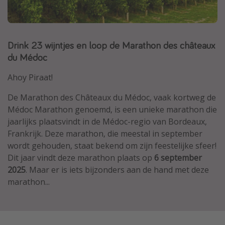
Thailand
Sardinie
Drink 23 wijntjes en loop de Marathon des châteaux
Malta
du Médoc
Madeira
Egypte
Ahoy Piraat!
Bali
De Marathon des Châteaux du Médoc, vaak kortweg de
Médoc Marathon genoemd, is een unieke marathon die
jaarlijks plaatsvindt in de Médoc-regio van Bordeaux,
Type vakantie
Frankrijk. Deze marathon, die meestal in september
Overzicht
wordt gehouden, staat bekend om zijn feestelijke sfeer!
Weekendje weg
Dit jaar vindt deze marathon plaats op
6 september
2025
. Maar er is iets bijzonders aan de hand met deze
Autoverhuur
marathon...
Vroegboeker
Groepsreizen
Vakantieparken