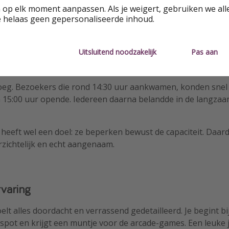
 op elk moment aanpassen. Als je weigert, gebruiken we all
e waard.
e helaas geen gepersonaliseerde inhoud.
oundtrack. Terwijl je wacht, knallen jaren 80-hits uit de spea
WSQK met Robin en Steve. Tiffany, Kate Bush en zelfs de g
Uitsluitend noodzakelijk
Pas aan
y”-duet van Dustin en Suzie komen voorbij. Het maakt de l
euker.
roeg. Bezoekers die rond 14:30 uur aankwamen, konden snel
15:00 uur opende. Iedereen daarna belandde in de langza
 heeft wel een doel: ze beperken bewust de capaciteit. Daard
rzichtelijk en echt aangenaam.
rvaring
lt alles doordacht en verrassend gedetailleerd. Je begint bi
ot en krijgt een muntje voor de arcade-games. Een leuke j