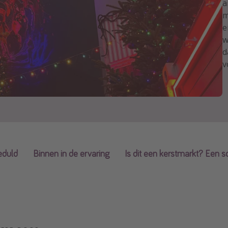
a
m
e
w
d
v
eduld
Binnen in de ervaring
Is dit een kerstmarkt? Een so