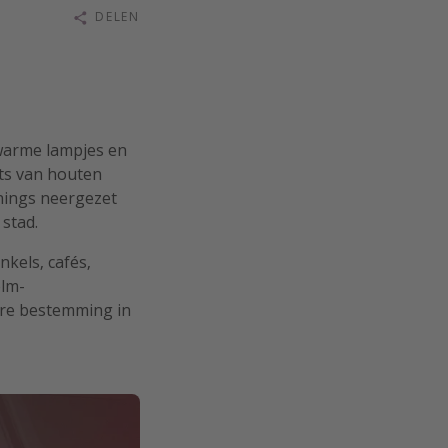
DELEN
 warme lampjes en
ats van houten
hings neergezet
stad.
kels, cafés,
elm-
ire bestemming in