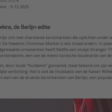
EERD DOOR
bins
·
9-12-2025
ins, de Berlijn-editie
erlijn zich met charmante kerstmarkten die oplichten onder
. De Hawkins Christmas Market is iets totaal anders. In pla
gemaakte ornamenten heeft Netflix een stukje Stranger T
ürstendamm, een van de meest iconische boulevards van de 
, door locals “Ku’damm” genoemd, staat bekend om zijn win
ijke verlichting. Het is ook de thuisbasis van de Kaiser-Wilh
en een van de drukste kerstmarkten van Berlijn, een popula