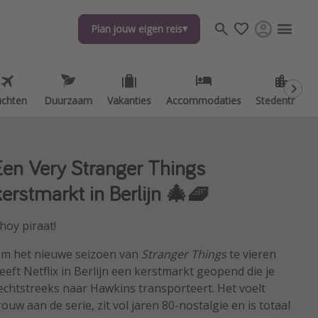
Plan jouw eigen reis
Plan jouw eigen reis
uchten
uchten
Duurzaam
Duurzaam
Vakanties
Vakanties
Accommodaties
Accommodaties
Stedentrips
Stedentrips
Een Very Stranger Things
kerstmarkt in Berlijn 🎄🧇
hoy piraat!
m het nieuwe seizoen van
Stranger Things
te vieren
eeft Netflix in Berlijn een kerstmarkt geopend die je
echtstreeks naar Hawkins transporteert. Het voelt
rouw aan de serie, zit vol jaren 80-nostalgie en is totaal