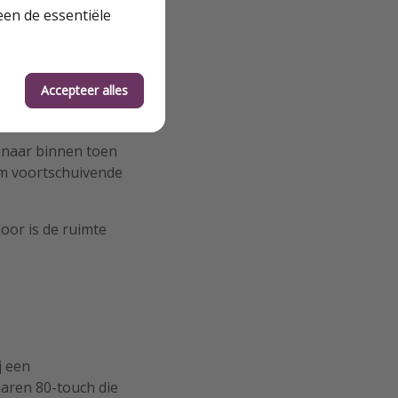
een de essentiële
kers alsof je
eliefde
Accepteer alles
ange, koude
 naar binnen toen
am voortschuivende
oor is de ruimte
j een
aren 80-touch die