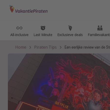
Categorie
Bestemmingen
Type vakan
Vluchten
Alle bestemmingen
Overzich
Hotels
Canarische Eilanden
Weekend
All-inclusive
All-inclusive
Last Minute
Last Minute
Exclusieve deals
Exclusieve deals
Familievakant
Familievakant
Vakanties
Mallorca
Autover
Home
Piraten Tips
Een eerlijke review van de St
Cruises
Thailand
Vroegbo
Sardinie
Groepsre
Malta
Vakantie
Madeira
Single re
Egypte
Zonvakan
Bali
Rondreiz