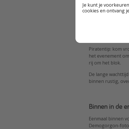
Je kunt je voorkeuren
ervaring de moeit
cookies en ontvang j
Gelukkig helpt de s
afgestemd bent op 
“Neverending Stor
wachttijd net wat l
Piratentip: kom v
het evenement om 
rij om het blok.
De lange wachttijd
binnen rustig, ove
Binnen in de e
Eenmaal binnen voe
Demogorgon-fotosp