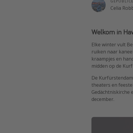
GEPUBLIC
Celia Rob
Welkom in Hawk
Elke winter vult B
ruiken naar kaneel
kraampjes en hand
midden op de Kurf
De Kurfürstendamm
theaters en feestel
Gedächtniskirche 
december.