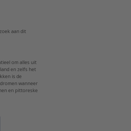
ezoek aan dit
tieel om alles uit
land en zelfs het
kken is de
wegdromen wanneer
men en pittoreske