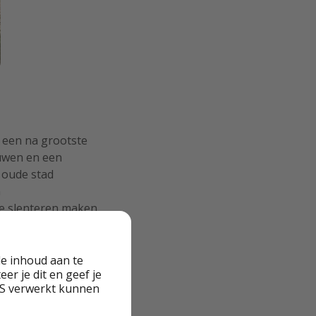
p een na grootste
ouwen en een
e oude stad
n
te slenteren maken
e inhoud aan te
er je dit en geef je
VS verwerkt kunnen