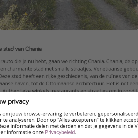
e stad van Chania
auto die je nu hebt, gaan we richting Chania. Chania, de o
 een charmante stad met smalle straatjes, Venetiaanse geb
Deze stad heeft een rijke geschiedenis, van de ruïnes van d
aanse haven, tot de Ottomaanse architectuur. Het is net ee
Authentieke winkels, restaurants en straatjes om in rond 
 geweldige bestemming.
uw privacy
s om jouw browse-ervaring te verbeteren, gepersonaliseerd
 te analyseren. Door op "Alles accepteren" te klikken accepte
eze informatie delen met derden en dat je gegevens in de 
eer informatie onze
.
Privacybeleid