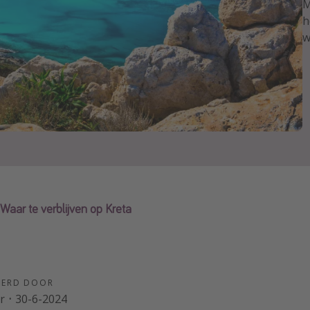
M
h
w
Waar te verblijven op Kreta
EERD DOOR
r
·
30-6-2024