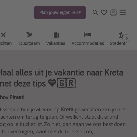
Plan jouw eigen reis
Plan jouw eigen reis
uchten
uchten
Duurzaam
Duurzaam
Vakanties
Vakanties
Accommodaties
Accommodaties
Stedentrips
Stedentrips
Haal alles uit je vakantie naar Kreta
met deze tips 💙🇬🇷
hoy Piraat!
isschien ben je al eens op
Kreta
geweest en kan je niet
achten om terug te gaan. Of wellicht staat dit eiland
og op je bucketlist. Zo niet, dan gaan we ons best doen
e te overtuigen, want met de Griekse zon,