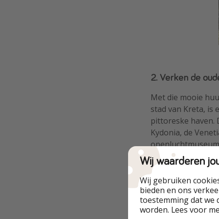
2. Verken de oud
Met die mooie huur
stad van Kreta, is
pittoreske haven. 
Kydonia, de Veneti
openluchtmuseum. 
deze stad tot een
Wij waarderen jo
Wij gebruiken cookie
bieden en ons verkeer
toestemming dat we d
worden. Lees voor m