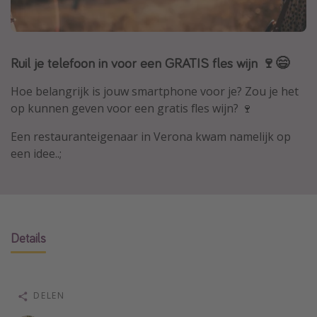
Thailand
Sardinie
Ruil je telefoon in voor een GRATIS fles wijn 🍷😄
Malta
Madeira
Hoe belangrijk is jouw smartphone voor je? Zou je het
Egypte
op kunnen geven voor een gratis fles wijn? 🍷
Bali
Een restauranteigenaar in Verona kwam namelijk op
een idee..;
Type vakantie
Overzicht
Weekendje weg
Details
Autoverhuur
Vroegboeker
Groepsreizen
DELEN
Vakantieparken