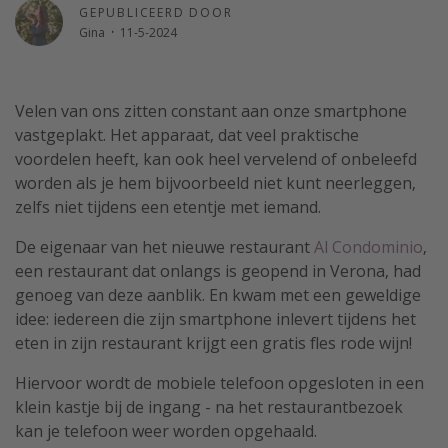
GEPUBLICEERD DOOR
Single reizen
Gina
·
11-5-2024
Zonvakanties
Rondreizen
Velen van ons zitten constant aan onze smartphone
vastgeplakt. Het apparaat, dat veel praktische
Meer onderwerpen
voordelen heeft, kan ook heel vervelend of onbeleefd
worden als je hem bijvoorbeeld niet kunt neerleggen,
Reisblog
zelfs niet tijdens een etentje met iemand.
Reiskalender
De eigenaar van het nieuwe restaurant
Al Condominio
,
25 beste pretparken
een restaurant dat onlangs is geopend in Verona, had
Beste keukens ter wereld
genoeg van deze aanblik. En kwam met een geweldige
Center Parcs
idee: iedereen die zijn smartphone inlevert tijdens het
eten in zijn restaurant krijgt een gratis fles rode wijn!
Disneyland Parijs
Strandvakantie in Italië
Hiervoor wordt de mobiele telefoon opgesloten in een
klein kastje bij de ingang - na het restaurantbezoek
Strandvakantie in Nederland
kan je telefoon weer worden opgehaald.
All inclusive vakantie in Griekenland