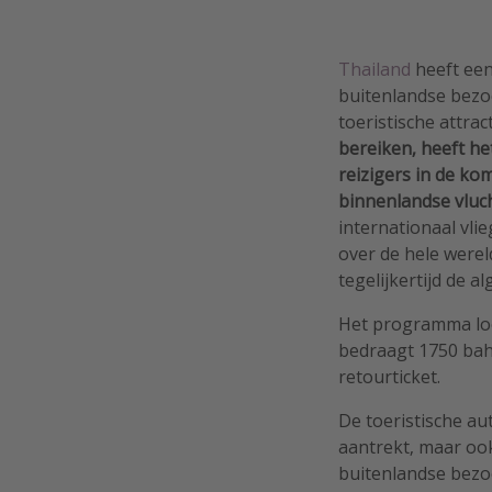
Thailand
heeft een
buitenlandse bezo
toeristische attrac
bereiken, heeft h
reizigers in de k
binnenlandse vluc
internationaal vlie
over de hele werel
tegelijkertijd de al
Het programma lo
bedraagt 1750 baht
retourticket.
De toeristische au
aantrekt, maar oo
buitenlandse bezo