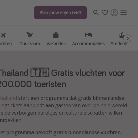
Plan jouw eigen reis
Plan jouw eigen reis
uchten
uchten
Duurzaam
Duurzaam
Vakanties
Vakanties
Accommodaties
Accommodaties
Stedentrips
Stedentrips
Thailand 🇹🇭 Gratis vluchten voor
200.000 toeristen
hailand
start een programma dat gratis binnenlandse
liegtickets aanbiedt aan gasten van over de hele wereld
ie de verborgen pareltjes en culturele schatten willen
ntdekken.
et programma belooft gratis binnenlandse vluchten,