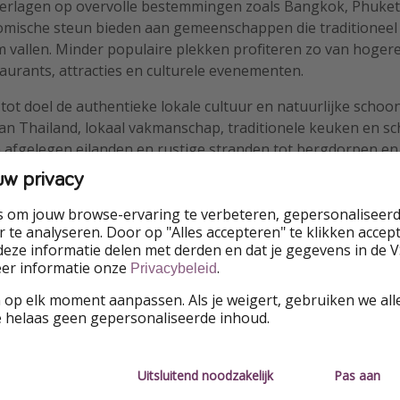
verlagen op overvolle bestemmingen zoals Bangkok, Phuket
nomische steun bieden aan gemeenschappen die traditioneel
m vallen. Minder populaire plekken profiteren zo van hoge
staurants, attracties en culturele evenementen.
t tot doel de authentieke lokale cultuur en natuurlijke schoon
van Thailand, lokaal vakmanschap, traditionele keuken en sc
 afgelegen eilanden en rustige stranden tot bergdorpen en 
landse vluchten maken het mogelijk dat buitenlandse toeris
uw privacy
en ontdekken. Dit sluit aan bij de groeiende trend van exper
authentieke ervaringen verkiezen boven traditioneel sightse
s om jouw browse-ervaring te verbeteren, gepersonaliseerd
 te analyseren. Door op "Alles accepteren" te klikken accepte
eze informatie delen met derden en dat je gegevens in de 
eer informatie onze
.
Privacybeleid
rnationale tickets kopen rechtstreeks bij luchtvaartmaatscha
 op elk moment aanpassen. Als je weigert, gebruiken we all
line reisbureaus, komen in aanmerking voor een gratis reto
e helaas geen gepersonaliseerde inhoud.
t. De aankoop moet plaatsvinden nadat de campagne officiee
 ruimbagage en geldt bij zes grote luchtvaartmaatschappijen
ok Airways, Nok Air, Thai Lion Air en Thai Vietjet.
Uitsluitend noodzakelijk
Pas aan