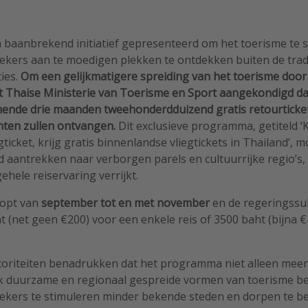
 baanbrekend initiatief gepresenteerd om het toerisme te 
ekers aan te moedigen plekken te ontdekken buiten de trad
ties.
Om een gelijkmatigere spreiding van het toerisme door 
et Thaise Ministerie van Toerisme en Sport aangekondigd da
omende drie maanden tweehonderdduizend gratis retourticke
hten zullen ontvangen.
Dit exclusieve programma, getiteld 
gticket, krijg gratis binnenlandse vliegtickets in Thailand’, 
d aantrekken naar verborgen parels en cultuurrijke regio’s, 
gehele reiservaring verrijkt.
opt van
september tot en met november
en de regeringssub
 (net geen €200) voor een enkele reis of 3500 baht (bijna 
toriteiten benadrukken dat het programma niet alleen meer
k duurzame en regionaal gespreide vormen van toerisme be
ekers te stimuleren minder bekende steden en dorpen te be