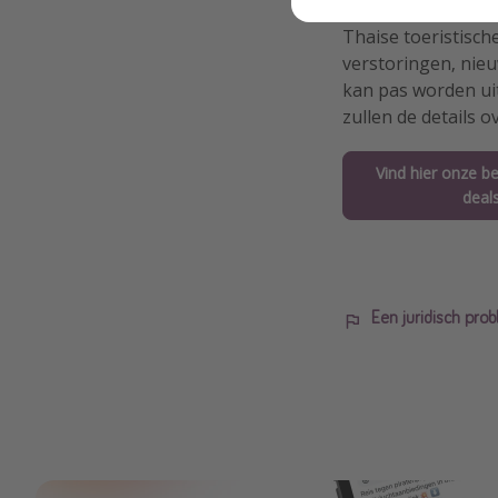
Na goedkeuring doo
Thaise toeristisch
verstoringen, nieu
kan pas worden uit
zullen de details 
Vind hier onze b
deal
Een juridisch pr