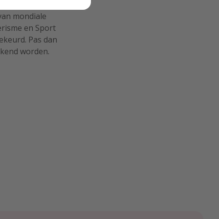
kend project om de
 van mondiale
oerisme en Sport
gekeurd. Pas dan
bekend worden.