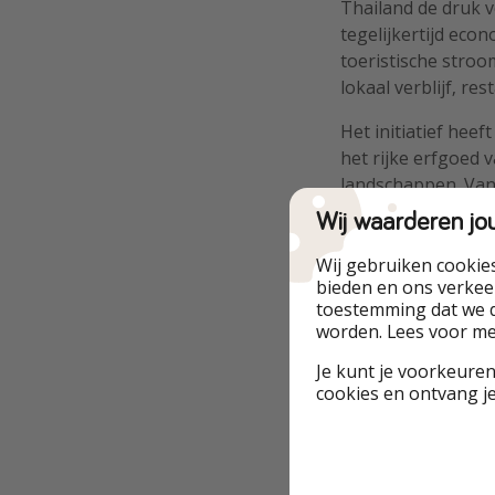
Thailand de druk 
tegelijkertijd eco
toeristische stroo
lokaal verblijf, re
Het initiatief heef
het rijke erfgoed 
landschappen. Van
– de gratis binnen
Wij waarderen jo
overgeslagen plekk
waarbij reizigers 
Wij gebruiken cookie
bieden en ons verkeer
Hoe werkt het?
toestemming dat we d
worden. Lees voor m
Reizigers die inte
Je kunt je voorkeuren
geautoriseerde on
cookies en ontvang j
binnenlandse vluch
ticket omvat 20 kg
Thai AirAsia, Bangk