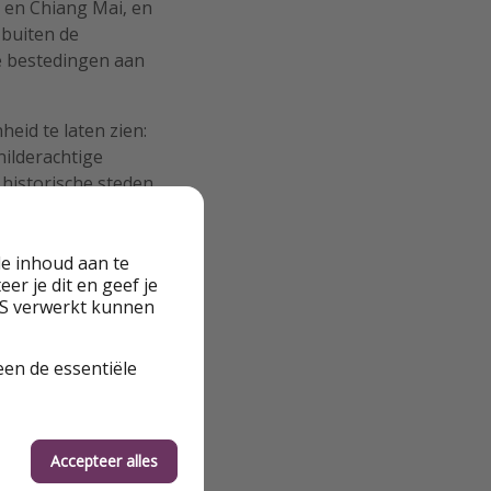
 en Chiang Mai, en
 buiten de
re bestedingen aan
heid te laten zien:
hilderachtige
historische steden
ten ook de vaak
iential travel,
eing.
e inhoud aan te
er je dit en geef je
VS verwerkt kunnen
ppijen of
een de essentiële
urticket voor een
l is gestart. Het
: Thai Airways,
Accepteer alles