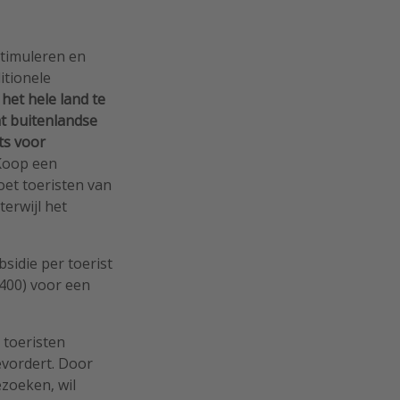
stimuleren en
itionele
het hele land te
t buitenlandse
ts voor
‘Koop een
moet toeristen van
terwijl het
sidie per toerist
€400) voor een
 toeristen
vordert. Door
zoeken, wil