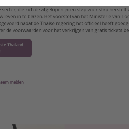
r de regering zal dit initiatief uitgroeien tot een baanbre
e sector, die zich de afgelopen jaren stap voor stap herstelt
w leven in te blazen. Het voorstel van het Ministerie van T
gevoerd nadat de Thaise regering het officieel heeft goed
over de voorwaarden voor het verkrijgen van gratis tickets 
este Thailand
s
obleem melden