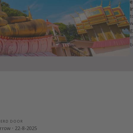
e
i
t
w
g
m
b
EERD DOOR
arrow
·
22-8-2025