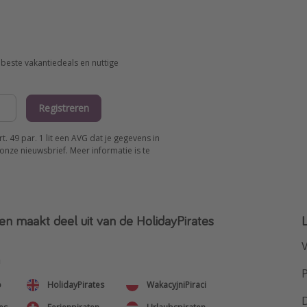
beste vakantiedeals en nuttige
Registreren
 49 par. 1 lit een AVG dat je gegevens in
onze nieuwsbrief. Meer informatie is te
en maakt deel uit van de HolidayPirates
V
n
o
HolidayPirates
WakacyjniPiraci