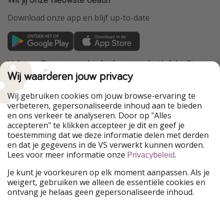
Download onze app en blijf up-to-date
VakantiePiraten maakt deel uit van de HolidayPirates
Group
Wij waarderen jouw privacy
Onze markten
Wij gebruiken cookies om jouw browse-ervaring te
verbeteren, gepersonaliseerde inhoud aan te bieden
PiratinViaggio
HolidayPirates
en ons verkeer te analyseren. Door op "Alles
WakacyjniPiraci
VoyagesPirates
accepteren" te klikken accepteer je dit en geef je
Ferienpiraten
Urlaubspiraten
toestemming dat we deze informatie delen met derden
Urlaubspiraten
ViajerosPiratas
en dat je gegevens in de VS verwerkt kunnen worden.
TravelPirates
Lees voor meer informatie onze
.
Privacybeleid
Onze groep
Je kunt je voorkeuren op elk moment aanpassen. Als je
HolidayPirates Group
weigert, gebruiken we alleen de essentiële cookies en
ontvang je helaas geen gepersonaliseerde inhoud.
Leer ons kennen
Juridisch
Vacatures
Algemene voorwaarden