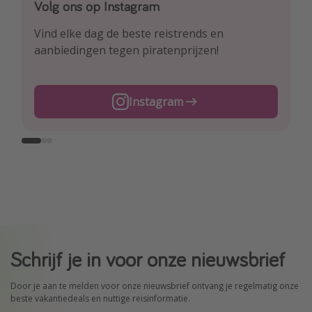
Volg ons op Instagram
Volg ons op Facebook
Volg ons op TikTok
Vind elke dag de beste reistrends en
Ontdek onze dagelijkse reis- en
Voor de heetste deals en beste reis-hacks!
aanbiedingen tegen piratenprijzen!
vluchtaanbiedingen tegen piratenprijzen!
TikTok
Instagram
Facebook
Schrijf je in voor onze nieuwsbrief
Door je aan te melden voor onze nieuwsbrief ontvang je regelmatig onze
beste vakantiedeals en nuttige reisinformatie.