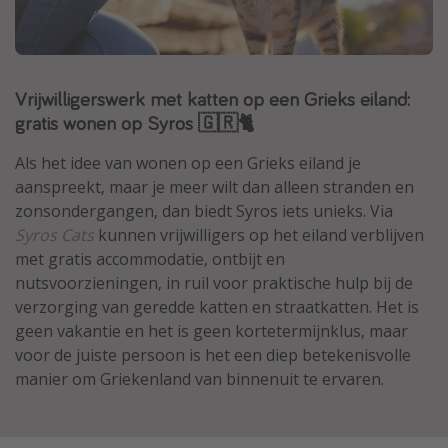
Thailand
Sardinie
Malta
Vrijwilligerswerk met katten op een Grieks eiland:
Madeira
gratis wonen op Syros 🇬🇷🐈
Egypte
Als het idee van wonen op een Grieks eiland je
Bali
aanspreekt, maar je meer wilt dan alleen stranden en
zonsondergangen, dan biedt Syros iets unieks. Via
Syros Cats
kunnen vrijwilligers op het eiland verblijven
Type vakantie
met gratis accommodatie, ontbijt en
Overzicht
nutsvoorzieningen, in ruil voor praktische hulp bij de
verzorging van geredde katten en straatkatten. Het is
Weekendje weg
geen vakantie en het is geen kortetermijnklus, maar
Autoverhuur
voor de juiste persoon is het een diep betekenisvolle
Vroegboeker
manier om Griekenland van binnenuit te ervaren.
Groepsreizen
Vakantieparken