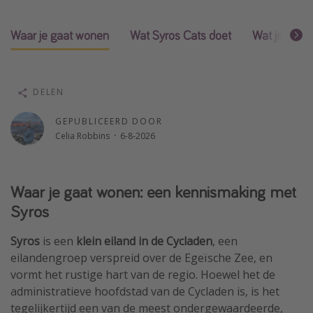
Single reizen
Waar je gaat wonen
Wat Syros Cats doet
Wat je krijgt 
Zonvakanties
Rondreizen
DELEN
Meer onderwerpen
GEPUBLICEERD DOOR
Reisblog
Celia Robbins
·
6-8-2026
Reiskalender
25 beste pretparken
Waar je gaat wonen: een kennismaking met
Beste keukens ter wereld
Syros
Center Parcs
Syros
is een
klein eiland in de Cycladen
, een
Disneyland Parijs
eilandengroep verspreid over de Egeïsche Zee, en
Strandvakantie in Italië
vormt het rustige hart van de regio. Hoewel het de
Strandvakantie in Nederland
administratieve hoofdstad van de Cycladen is, is het
tegelijkertijd een van de meest ondergewaardeerde,
All inclusive vakantie in Griekenland