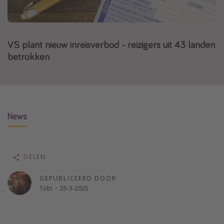
Thailand
Sardinie
VS plant nieuw inreisverbod - reizigers uit 43 landen
Malta
betrokken
Madeira
Egypte
Bali
News
Type vakantie
Overzicht
Weekendje weg
DELEN
Autoverhuur
GEPUBLICEERD DOOR
Vroegboeker
Tobi
·
25-3-2025
Groepsreizen
Vakantieparken