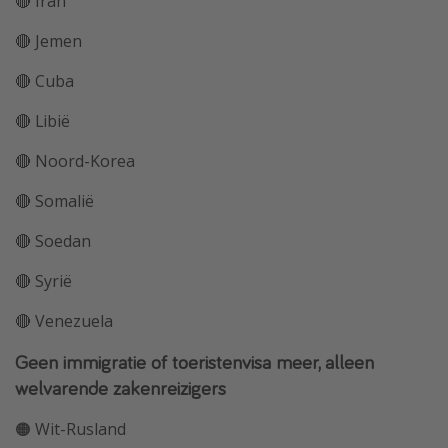
🔴 Iran
🔴 Jemen
🔴 Cuba
🔴 Libië
🔴 Noord-Korea
🔴 Somalië
🔴 Soedan
🔴 Syrië
🔴 Venezuela
Geen immigratie of toeristenvisa meer, alleen
welvarende zakenreizigers
🟠 Wit-Rusland