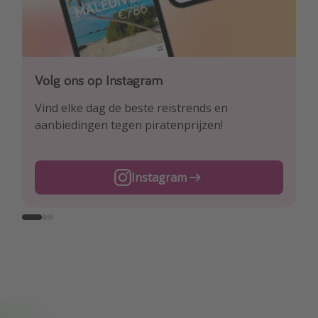
Volg ons op Instagram
Volg ons op Facebook
Volg ons op TikTok
Vind elke dag de beste reistrends en
Ontdek onze dagelijkse reis- en
Voor de heetste deals en beste reis-hacks!
aanbiedingen tegen piratenprijzen!
vluchtaanbiedingen tegen piratenprijzen!
TikTok
Instagram
Facebook