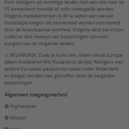
Voor reizigers uit sommige landen kan een reis naar de
Single reizen
VS binnenkort moeilijk of zelfs onmogelijk worden.
Volgens mediaberichten is dit te wijten aan nieuwe
Zonvakanties
inreisbeperkingen die momenteel worden voorbereid
Rondreizen
door de Amerikaanse overheid. Volgens deze berichten
zullen er drie niveaus van beperkingen zijn voor
Meer onderwerpen
burgers van de volgende landen.
Reisblog
⚠️ BELANGRIJK: Zoals je kunt zien, staan vanuit Europa
alleen Rusland en Wit-Rusland op de lijst. Reizigers met
Reiskalender
andere Europese paspoorten (waaronder Nederland
25 beste pretparken
en België) worden niet getroffen door de mogelijke
Beste keukens ter wereld
beperkingen.
Center Parcs
Algemeen toegangsverbod
Disneyland Parijs
🔴 Afghanistan
Strandvakantie in Italië
🔴 Bhutan
Strandvakantie in Nederland
All inclusive vakantie in Griekenland