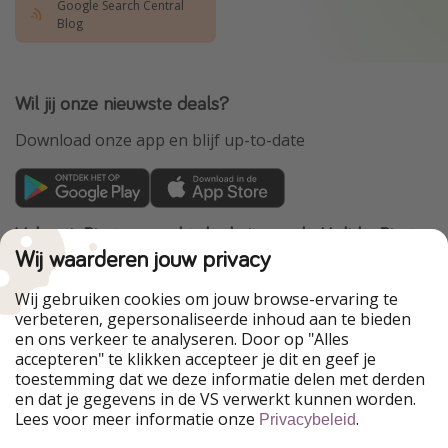
Google Search Central
Blog
Wil jij onze nieuwste deals?
Download onze app en blijf up-to-date
VakantiePiraten maakt deel uit van de HolidayPirates
Group
Wij waarderen jouw privacy
Onze markten
Wij gebruiken cookies om jouw browse-ervaring te
verbeteren, gepersonaliseerde inhoud aan te bieden
PiratinViaggio
HolidayPirates
en ons verkeer te analyseren. Door op "Alles
WakacyjniPiraci
VoyagesPirates
accepteren" te klikken accepteer je dit en geef je
Ferienpiraten
Urlaubspiraten
toestemming dat we deze informatie delen met derden
Urlaubspiraten
ViajerosPiratas
en dat je gegevens in de VS verwerkt kunnen worden.
TravelPirates
Lees voor meer informatie onze
.
Privacybeleid
Onze groep