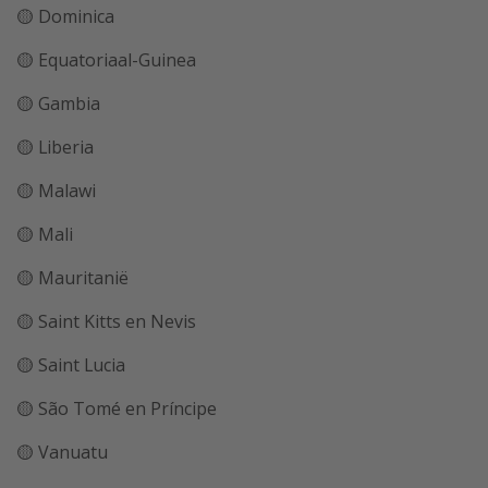
🟡 Dominica
🟡 Equatoriaal-Guinea
🟡 Gambia
🟡 Liberia
🟡 Malawi
🟡 Mali
🟡 Mauritanië
🟡 Saint Kitts en Nevis
🟡 Saint Lucia
🟡 São Tomé en Príncipe
🟡 Vanuatu