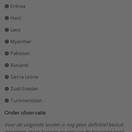
🟠 Eritrea
🟠 Haïti
🟠 Laos
🟠 Myanmar
🟠 Pakistan
🟠 Rusland
🟠 Sierra Leone
🟠 Zuid-Soedan
🟠 Turkmenistan
Onder observatie
Voor de volgende landen is nog geen definitief besluit
genomen, maar kunnen op een van de bovenste twee