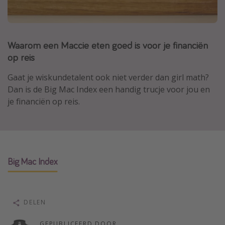
Thailand
Sardinie
Waarom een Maccie eten goed is voor je financiën
Malta
op reis
Madeira
Egypte
Gaat je wiskundetalent ook niet verder dan girl math?
Dan is de Big Mac Index een handig trucje voor jou en
Bali
je financiën op reis.
Type vakantie
Overzicht
Weekendje weg
Big Mac Index
Autoverhuur
Vroegboeker
DELEN
Groepsreizen
Vakantieparken
GEPUBLICEERD DOOR