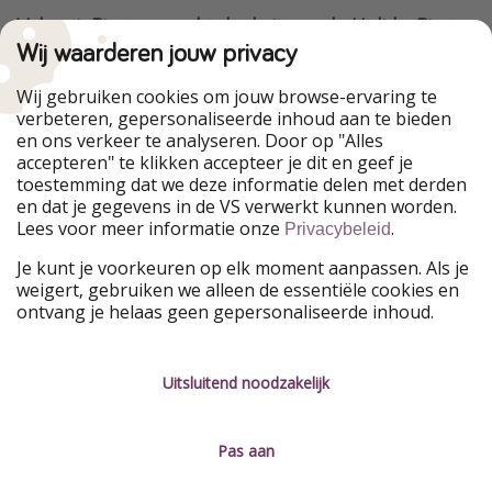
VakantiePiraten maakt deel uit van de HolidayPirates
Group
Wij waarderen jouw privacy
Onze markten
Wij gebruiken cookies om jouw browse-ervaring te
verbeteren, gepersonaliseerde inhoud aan te bieden
PiratinViaggio
HolidayPirates
en ons verkeer te analyseren. Door op "Alles
WakacyjniPiraci
VoyagesPirates
accepteren" te klikken accepteer je dit en geef je
Ferienpiraten
Urlaubspiraten
toestemming dat we deze informatie delen met derden
Urlaubspiraten
ViajerosPiratas
en dat je gegevens in de VS verwerkt kunnen worden.
TravelPirates
Lees voor meer informatie onze
.
Privacybeleid
Onze groep
Je kunt je voorkeuren op elk moment aanpassen. Als je
HolidayPirates Group
weigert, gebruiken we alleen de essentiële cookies en
ontvang je helaas geen gepersonaliseerde inhoud.
Leer ons kennen
Juridisch
Vacatures
Algemene voorwaarden
Uitsluitend noodzakelijk
Press
Privacyverklaring
Pas aan
Duurzaamheid
Colofon