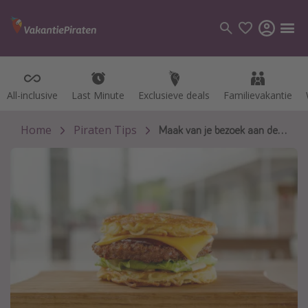
All-inclusive
All-inclusive
Last Minute
Last Minute
Exclusieve deals
Exclusieve deals
Familievakantie
Familievakantie
Categorie
Vluchten
Home
Piraten Tips
Maak van je bezoek aan de McDonalds een leerrijke ervaring.
Hotels
Vakanties
Cruises
Bestemmingen
Alle bestemmingen
Canarische Eilanden
Mallorca