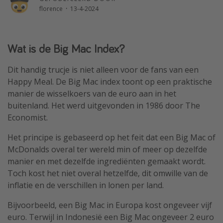
florence
·
13-4-2024
Single reizen
Zonvakanties
Rondreizen
Wat is de Big Mac Index?
Dit handig trucje is niet alleen voor de fans van een
Meer onderwerpen
Happy Meal. De Big Mac index toont op een praktische
Reisblog
manier de wisselkoers van de euro aan in het
buitenland. Het werd uitgevonden in 1986 door The
Reiskalender
Economist.
25 beste pretparken
Het principe is gebaseerd op het feit dat een Big Mac of
Beste keukens ter wereld
McDonalds overal ter wereld min of meer op dezelfde
Center Parcs
manier en met dezelfde ingrediënten gemaakt wordt.
Disneyland Parijs
Toch kost het niet overal hetzelfde, dit omwille van de
inflatie en de verschillen in lonen per land.
Strandvakantie in Italië
Strandvakantie in Nederland
Bijvoorbeeld, een Big Mac in Europa kost ongeveer vijf
euro. Terwijl in Indonesië een Big Mac ongeveer 2 euro
All inclusive vakantie in Griekenland