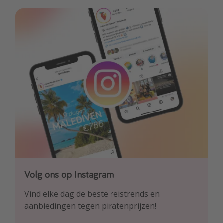
Volg ons op Instagram
Volg ons op Facebook
Volg ons op TikTok
Vind elke dag de beste reistrends en
Ontdek onze dagelijkse reis- en
Voor de heetste deals en beste reis-hacks!
aanbiedingen tegen piratenprijzen!
vluchtaanbiedingen tegen piratenprijzen!