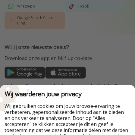
WhatsApp
TikTok
Google Search Central
Blog
Wil jij onze nieuwste deals?
Download onze app en blijf up-to-date
VakantiePiraten maakt deel uit van de HolidayPirates
Group
Wij waarderen jouw privacy
Onze markten
Wij gebruiken cookies om jouw browse-ervaring te
verbeteren, gepersonaliseerde inhoud aan te bieden
PiratinViaggio
HolidayPirates
en ons verkeer te analyseren. Door op "Alles
WakacyjniPiraci
VoyagesPirates
accepteren" te klikken accepteer je dit en geef je
Ferienpiraten
Urlaubspiraten
toestemming dat we deze informatie delen met derden
Urlaubspiraten
ViajerosPiratas