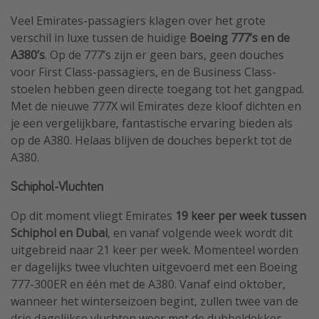
Veel Emirates-passagiers klagen over het grote
verschil in luxe tussen de huidige
Boeing 777’s en de
A380’s
. Op de 777’s zijn er geen bars, geen douches
voor First Class-passagiers, en de Business Class-
stoelen hebben geen directe toegang tot het gangpad.
Met de nieuwe 777X wil Emirates deze kloof dichten en
je een vergelijkbare, fantastische ervaring bieden als
op de A380. Helaas blijven de douches beperkt tot de
A380.
Schiphol-Vluchten
Op dit moment vliegt Emirates
19 keer per week tussen
Schiphol en Dubai
, en vanaf volgende week wordt dit
uitgebreid naar 21 keer per week. Momenteel worden
er dagelijks twee vluchten uitgevoerd met een Boeing
777-300ER en één met de A380. Vanaf eind oktober,
wanneer het winterseizoen begint, zullen twee van de
drie dagelijkse vluchten weer met de dubbeldekker