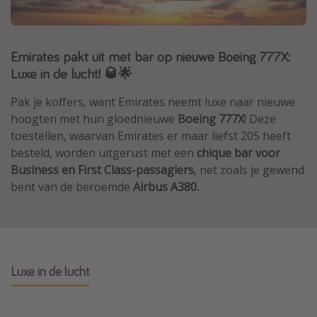
Thailand
Sardinie
Emirates pakt uit met bar op nieuwe Boeing 777X:
Malta
Luxe in de lucht! 🥃🌟
Madeira
Pak je koffers, want Emirates neemt luxe naar nieuwe
Egypte
hoogten met hun gloednieuwe
Boeing 777X
! Deze
Bali
toestellen, waarvan Emirates er maar liefst 205 heeft
besteld, worden uitgerust met een
chique bar voor
Business en First Class-passagiers
, net zoals je gewend
Type vakantie
bent van de beroemde
Airbus A380.
Overzicht
Weekendje weg
Autoverhuur
Vroegboeker
Luxe in de lucht
Groepsreizen
Vakantieparken