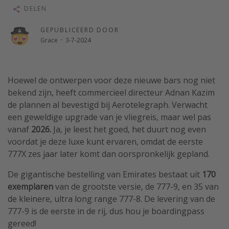
DELEN
Single reizen
Zonvakanties
GEPUBLICEERD DOOR
Grace
·
3-7-2024
Rondreizen
Meer onderwerpen
Hoewel de ontwerpen voor deze nieuwe bars nog niet
bekend zijn, heeft commercieel directeur Adnan Kazim
Reisblog
de plannen al bevestigd bij Aerotelegraph. Verwacht
Reiskalender
een geweldige upgrade van je vliegreis, maar wel pas
25 beste pretparken
vanaf
2026.
Ja, je leest het goed, het duurt nog even
voordat je deze luxe kunt ervaren, omdat de eerste
Beste keukens ter wereld
777X zes jaar later komt dan oorspronkelijk gepland.
Center Parcs
De gigantische bestelling van Emirates bestaat uit
170
Disneyland Parijs
exemplaren
van de grootste versie, de 777-9, en 35 van
Strandvakantie in Italië
de kleinere, ultra long range 777-8. De levering van de
Strandvakantie in Nederland
777-9 is de eerste in de rij, dus hou je boardingpass
gereed!
All inclusive vakantie in Griekenland