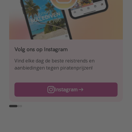
Volg ons op Instagram
Volg ons op Facebook
Volg ons op TikTok
Vind elke dag de beste reistrends en
Ontdek onze dagelijkse reis- en
Voor de heetste deals en beste reis-hacks!
aanbiedingen tegen piratenprijzen!
vluchtaanbiedingen tegen piratenprijzen!
TikTok
Instagram
Facebook