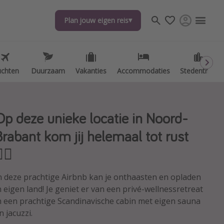
Plan jouw eigen reis
Plan jouw eigen reis
uchten
uchten
Duurzaam
Duurzaam
Vakanties
Vakanties
Accommodaties
Accommodaties
Stedentrips
Stedentrips
Op deze unieke locatie in Noord-
Brabant kom jij helemaal tot rust
‍♀️
n deze prachtige Airbnb kan je onthaasten en opladen
n eigen land! Je geniet er van een privé-wellnessretreat
n een prachtige Scandinavische cabin met eigen sauna
n jacuzzi.