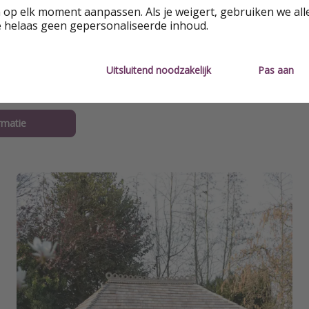
 op elk moment aanpassen. Als je weigert, gebruiken we all
de Scandinavische glamping is echt gezellig. De houten mur
e helaas geen gepersonaliseerde inhoud.
bels en accessoires zorgen voor een huiselijke sfeer. Het ge
aat in een soort erker, die je met een gordijn van de rest v
Uitsluitend noodzakelijk
Pas aan
je kou? Dan kan je de kachel aanzetten voor extra gezellighe
or € 7,50 per persoon per nacht, evenals massages, diners 
rmatie