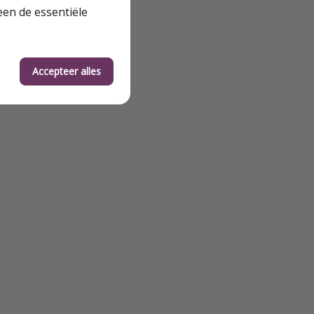
een de essentiële
en en de
zellige
an het huisje kunt
Accepteer alles
id. Ontbijt kan
of yogalessen.