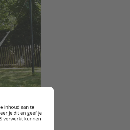
e accommodatie is
e inhoud aan te
er je dit en geef je
n spa wil zitten.
VS verwerkt kunnen
 bed om in te