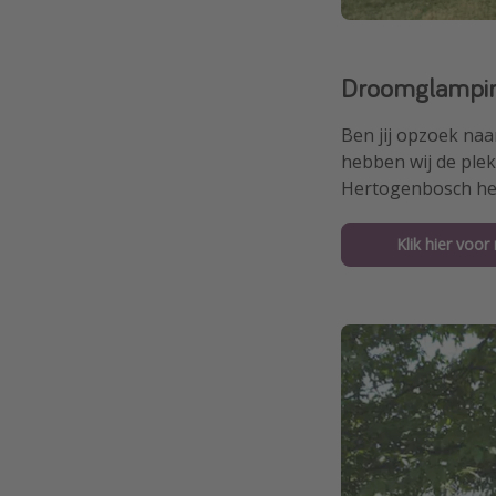
Droomglampin
Ben jij opzoek naa
hebben wij de ple
Hertogenbosch heb 
Klik hier voor