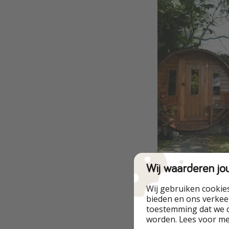
Wij waarderen jo
Een eigen sauna, e
Wij gebruiken cookie
bieden en ons verkeer
perfect voor wie e
toestemming dat we d
De Airbnb biedt je
worden. Lees voor m
chillen.