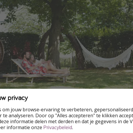
uw privacy
en jacuzzi waar je 's avonds naar de sterren kan staren... D
s om jouw browse-ervaring te verbeteren, gepersonaliseerd
 te analyseren. Door op "Alles accepteren" te klikken accepte
en wellnessbreak wil, maar niet met veel andere mensen in ee
eze informatie delen met derden en dat je gegevens in de 
 zelfs een wellness-tuin aan met een douche en een gezellig
eer informatie onze
.
Privacybeleid