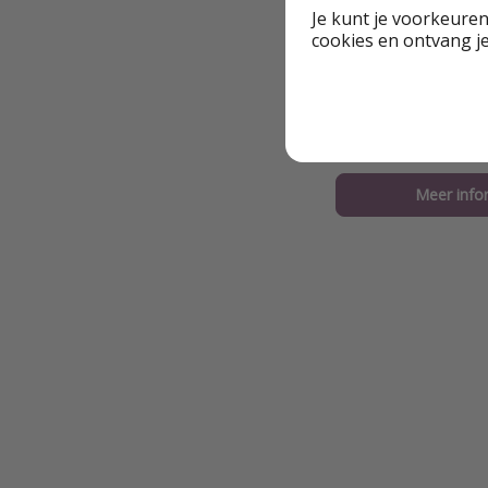
Je kunt je voorkeuren
Het interieur van 
cookies en ontvang j
lichtgekleurde meu
tweepersoonsbed st
scheiden. Een beet
worden geboekt vo
Meer info