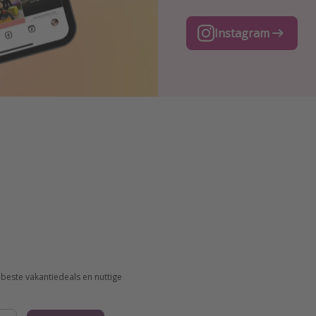
TikTok
Instagram
Facebook
beste vakantiedeals en nuttige