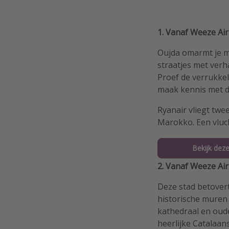
1. Vanaf Weeze Ai
Oujda omarmt je me
straatjes met ver
Proef de verrukke
maak kennis met de
Ryanair vliegt twe
Marokko. Een vluch
Bekijk deze
2. Vanaf Weeze Ai
Deze stad betover
historische muren 
kathedraal en oud
heerlijke Catalaan