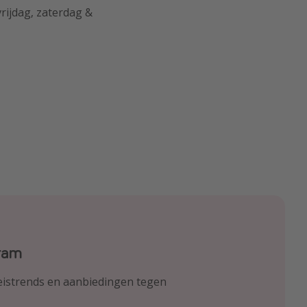
rijdag, zaterdag &
gram
ook
reistrends en aanbiedingen tegen
reis- en vluchtaanbiedingen tegen
 beste reis-hacks!