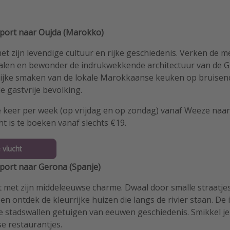
rport naar Oujda (Marokko)
t zijn levendige cultuur en rijke geschiedenis. Verken de m
halen en bewonder de indrukwekkende architectuur van de 
lijke smaken van de lokale Marokkaanse keuken op bruise
 gastvrije bevolking.
e keer per week (op vrijdag en op zondag) vanaf Weeze naar
t is te boeken vanaf slechts €19.
 vlucht
rport naar Gerona (Spanje)
t met zijn middeleeuwse charme. Dwaal door smalle straatj
en ontdek de kleurrijke huizen die langs de rivier staan. D
e stadswallen getuigen van eeuwen geschiedenis. Smikkel je
se restaurantjes.