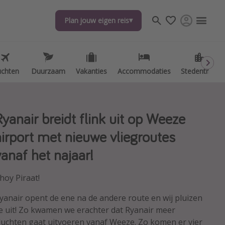
Plan jouw eigen reis
Plan jouw eigen reis
uchten
uchten
Duurzaam
Duurzaam
Vakanties
Vakanties
Accommodaties
Accommodaties
Stedentrips
Stedentrips
Ryanair breidt flink uit op Weeze
airport met nieuwe vliegroutes
vanaf het najaar!
hoy Piraat!
yanair opent de ene na de andere route en wij pluizen
e uit! Zo kwamen we erachter dat Ryanair meer
luchten gaat uitvoeren vanaf Weeze. Zo komen er vier