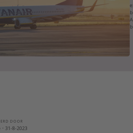
e
b
A
b
EERD DOOR
e
·
31-8-2023