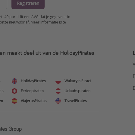
Registreren
 49 par. 1 lit een AVG dat je gegevens in
onze nieuwsbrief. Meer informatie is te
en maakt deel uit van de HolidayPirates
V
n
o
HolidayPirates
WakacyjniPiraci
es
Ferienpiraten
Urlaubspiraten
en
ViajerosPiratas
TravelPirates
ates Group