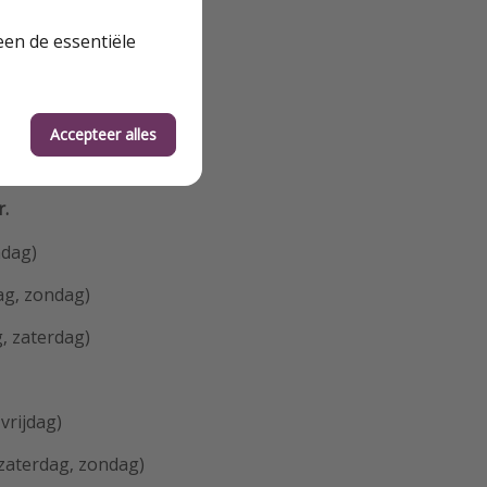
ueuze
een de essentiële
ag) vanaf Weeze
Accepteer alles
r.
ndag)
ag, zondag)
, zaterdag)
vrijdag)
 zaterdag, zondag)