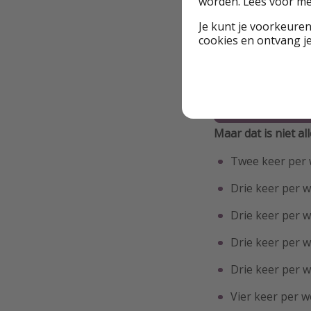
worden. Lees voor m
geplaveide strate
Je kunt je voorkeuren
kasteelruïnes, je o
cookies en ontvang j
Ryanair vliegt tw
naar Castellón in S
Bekijk deze
Maar dat is niet a
Twee keer per 
Drie keer per 
Drie keer per 
Drie keer per 
Drie keer per 
Vier keer per 