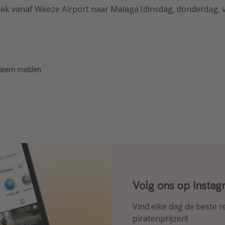
eek vanaf Weeze Airport naar Malaga (dinsdag, donderdag, v
obleem melden
Volg ons op Insta
Volg ons op Faceb
Volg ons op TikTok
Vind elke dag de beste 
Ontdek onze dagelijkse 
Voor de heetste deals en
piratenprijzen!
piratenprijzen!