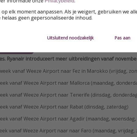
eer informatie onze
.
Privacybeleid
n vol geschiedenis, van eeuwenoude kathedralen tot majest
 op elk moment aanpassen. Als je weigert, gebruiken we all
ntdekt het hier allemaal.
e helaas geen gepersonaliseerde inhoud.
ee keer per week vanaf november (op donderdag en op zond
panje. Een vlucht is te boeken vanaf slechts €14.
Uitsluitend noodzakelijk
Pas aan
 vlucht
lles. Ryanair introduceert meer uitbreidingen vanaf novembe
week vanaf Weeze Airport naar Fez in Marokko (vrijdag, zo
week vanaf Weeze Airport naar Mallorca (maandag, donderd
week vanaf Weeze Airport naar Tenerife (dinsdag, donderdag
week vanaf Weeze Airport naar Rabat (dinsdag, zaterdag)
week vanaf Weeze Airport naar Agadir (maandag, woensdag, 
week vanaf Weeze Airport naar naar Faro (maandag, vrijdag,