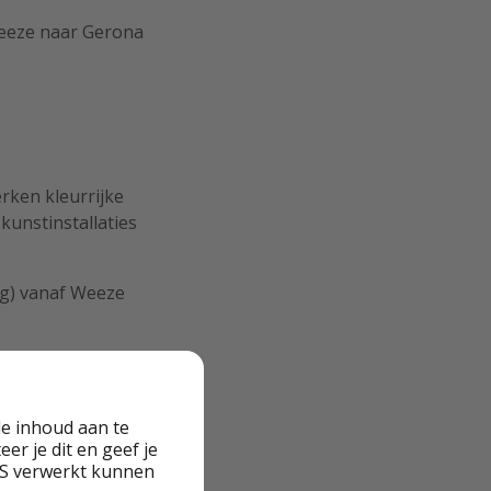
Weeze naar Gerona
rken kleurrijke
kunstinstallaties
ag) vanaf Weeze
e inhoud aan te
er je dit en geef je
. Geniet van
VS verwerkt kunnen
lies jezelf in