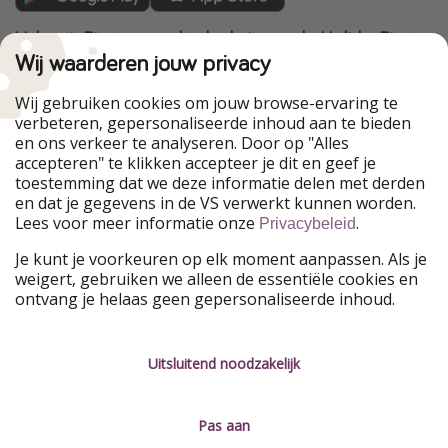
VakantiePiraten maakt deel uit van de HolidayPirates
Group
Wij waarderen jouw privacy
Onze markten
Wij gebruiken cookies om jouw browse-ervaring te
verbeteren, gepersonaliseerde inhoud aan te bieden
PiratinViaggio
HolidayPirates
en ons verkeer te analyseren. Door op "Alles
WakacyjniPiraci
VoyagesPirates
accepteren" te klikken accepteer je dit en geef je
Ferienpiraten
Urlaubspiraten
toestemming dat we deze informatie delen met derden
Urlaubspiraten
ViajerosPiratas
en dat je gegevens in de VS verwerkt kunnen worden.
TravelPirates
Lees voor meer informatie onze
.
Privacybeleid
Onze groep
Je kunt je voorkeuren op elk moment aanpassen. Als je
HolidayPirates Group
weigert, gebruiken we alleen de essentiële cookies en
ontvang je helaas geen gepersonaliseerde inhoud.
Leer ons kennen
Juridisch
Vacatures
Algemene voorwaarden
Uitsluitend noodzakelijk
Press
Privacyverklaring
Pas aan
Duurzaamheid
Colofon