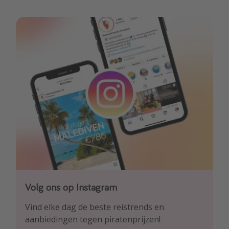
Volg ons op Instagram
Volg ons op Facebook
Volg ons op TikTok
Vind elke dag de beste reistrends en
Ontdek onze dagelijkse reis- en
Voor de heetste deals en beste reis-hacks!
aanbiedingen tegen piratenprijzen!
vluchtaanbiedingen tegen piratenprijzen!