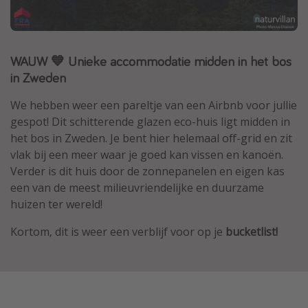
Thailand
Sardinie
WAUW 💙 Unieke accommodatie midden in het bos
Malta
in Zweden
Madeira
Egypte
We hebben weer een pareltje van een Airbnb voor jullie
gespot! Dit schitterende glazen eco-huis ligt midden in
Bali
het bos in Zweden. Je bent hier helemaal off-grid en zit
vlak bij een meer waar je goed kan vissen en kanoën.
Type vakantie
Verder is dit huis door de zonnepanelen en eigen kas
een van de meest milieuvriendelijke en duurzame
Overzicht
huizen ter wereld!
Weekendje weg
Kortom, dit is weer een verblijf voor op je
bucketlist!
Autoverhuur
Vroegboeker
Groepsreizen
Vakantieparken