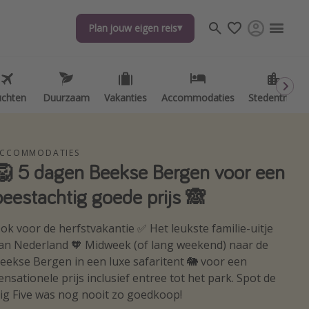
Plan jouw eigen reis
Plan jouw eigen reis
uchten
uchten
Duurzaam
Duurzaam
Vakanties
Vakanties
Accommodaties
Accommodaties
Stedentrips
Stedentrips
CCOMMODATIES
🦁 5 dagen Beekse Bergen voor een
beestachtig goede prijs 🙈
ok voor de herfstvakantie ✅ Het leukste familie-uitje
an Nederland 🧡 Midweek (of lang weekend) naar de
eekse Bergen in een luxe safaritent 🐘 voor een
ensationele prijs inclusief entree tot het park. Spot de
ig Five was nog nooit zo goedkoop!