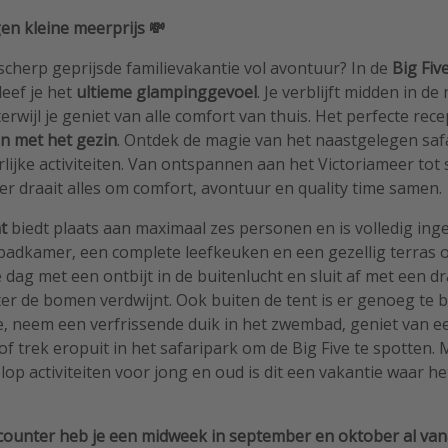
en kleine meerprijs 💸
cherp geprijsde familievakantie vol avontuur? In de
Big Fiv
eef je het
ultieme glampinggevoel
. Je verblijft midden in d
erwijl je geniet van alle comfort van thuis. Het perfecte rec
en met het gezin
. Ontdek de magie van het naastgelegen saf
lijke activiteiten. Van ontspannen aan het Victoriameer tot 
r draait alles om comfort, avontuur en quality time samen.
t
biedt plaats aan maximaal zes personen en is volledig inge
badkamer, een complete leefkeuken en een gezellig terras o
 dag met een ontbijt in de buitenlucht en sluit af met een dr
r de bomen verdwijnt. Ook buiten de tent is er genoeg te 
e, neem een verfrissende duik in het zwembad, geniet van een
f trek eropuit in het safaripark om de Big Five te spotten. 
lop activiteiten voor jong en oud is dit een vakantie waar h
scounter heb je een midweek in september en oktober al van