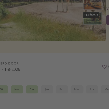
V
+
13
foto's
EERD DOOR
e
·
1-8-2026
Okt
Nov
Dec
Jan
Feb
Maa
Apr
Me