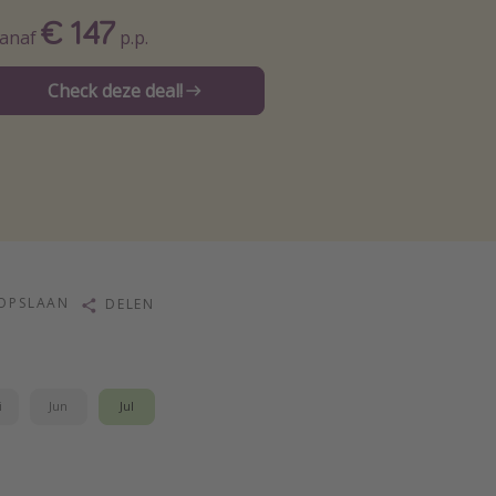
€ 147
anaf
p.p.
Check deze deal!
OPSLAAN
DELEN
i
Jun
Jul