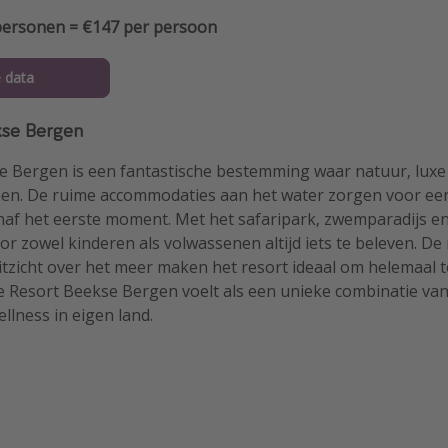
 personen = €147 per persoon
e data
kse Bergen
e Bergen is een fantastische bestemming waar natuur, luxe
en. De ruime accommodaties aan het water zorgen voor e
af het eerste moment. Met het safaripark, zwemparadijs en
voor zowel kinderen als volwassenen altijd iets te beleven. D
itzicht over het meer maken het resort ideaal om helemaal t
ake Resort Beekse Bergen voelt als een unieke combinatie van 
llness in eigen land.