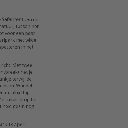
e Safaritent
van de
e natuur, tussen het
ept voor een paar
aripark met wilde
spetteren in het
richt. Met twee
ntbreekt het je
ankje terwijl de
beleven. Wandel
 maaltijd bij
Met uitzicht op het
et hele gezin nog
af €147 per