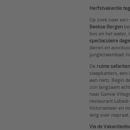
Herfstvakantie teg
Op zoek naar een s
Beekse Bergen
bel
bos en het water, t
spectaculaire dag
dieren en avontuur
junglezwembad: hie
De
ruime safariten
slaapkamers, een 
aan niets. Begin de
zon langzaam achte
naar Ganvie Villag
restaurant Labadi o
Victoriameer en vo
lang over napraat.
Via de Vakantiedi