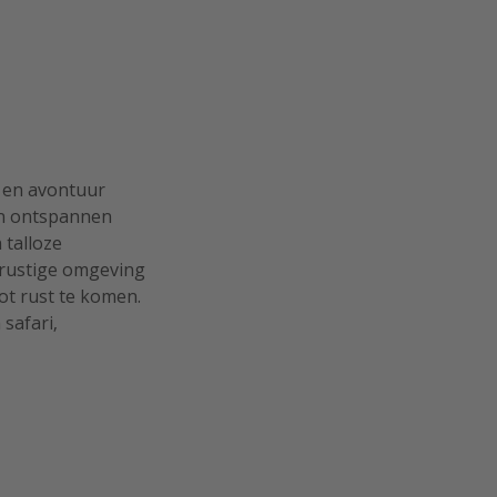
 en avontuur
en ontspannen
 talloze
e rustige omgeving
ot rust te komen.
safari,