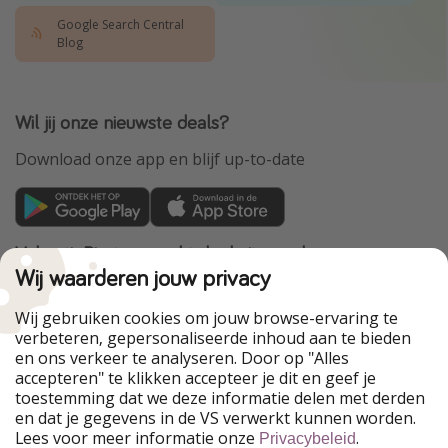
Google Search Central
Blog
Wil jij onze nieuwste deals?
Download onze app en blijf up-to-date
VakantiePiraten maakt deel uit van de
HolidayPirates Group
Wij waarderen jouw privacy
Onze markten
Wij gebruiken cookies om jouw browse-ervaring te
verbeteren, gepersonaliseerde inhoud aan te bieden
PiratinViaggio
HolidayPirates
en ons verkeer te analyseren. Door op "Alles
WakacyjniPiraci
VoyagesPirates
accepteren" te klikken accepteer je dit en geef je
Ferienpiraten
Urlaubspiraten
toestemming dat we deze informatie delen met derden
Urlaubspiraten
ViajerosPiratas
en dat je gegevens in de VS verwerkt kunnen worden.
TravelPirates
Lees voor meer informatie onze
.
Privacybeleid