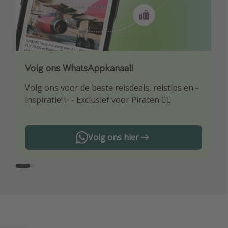
Volg ons WhatsAppkanaal!
Download onze app
Volg ons voor de beste reisdeals, reistips en -
Wees als eerste op de hoogte van de beste
inspiratie!✨ - Exclusief voor Piraten 🏴‍☠️
reisaanbiedingen
Volg ons hier