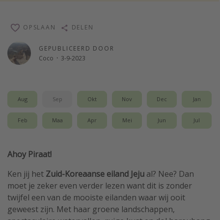
Single reizen
OPSLAAN
Zonvakanties
DELEN
Rondreizen
GEPUBLICEERD DOOR
Coco
·
3-9-2023
Meer onderwerpen
Reisblog
Aug
Sep
Okt
Nov
Dec
Jan
Reiskalender
Feb
Maa
Apr
Mei
Jun
Jul
25 beste pretparken
Beste keukens ter wereld
Ahoy Piraat!
Center Parcs
Disneyland Parijs
Ken jij het
Zuid-Koreaanse eiland Jeju
al? Nee? Dan
moet je zeker even verder lezen want dit is zonder
Strandvakantie in Italië
twijfel een van de mooiste eilanden waar wij ooit
Strandvakantie in Nederland
geweest zijn. Met haar groene landschappen,
All inclusive vakantie in Griekenland