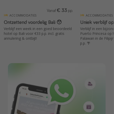
€ 33
Vanaf
p.p.
ACCOMMODATIES
ACCOMMODATIES
Ontzettend voordelig Bali 😯
Uniek verblijf o
Verblijf een week in een goed beoordeeld
Verblijf in een bijzo
hotel op Bali voor €33 p.p. incl. gratis
Puerto Princesa op h
annulering & ontbijt!
Palawan in de Filipi
p.p. 🌴