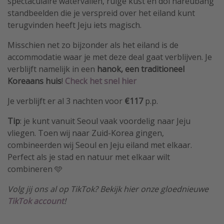
spectaculaire watervallen, ruige kust en dol hareubang
standbeelden die je verspreid over het eiland kunt
terugvinden heeft Jeju iets magisch.
Misschien net zo bijzonder als het eiland is de
accommodatie waar je met deze deal gaat verblijven. Je
verblijft namelijk in een
hanok, een traditioneel
Koreaans huis
!
Check het snel hier
Je verblijft er al 3 nachten voor
€117
p.p.
Tip
: je kunt vanuit Seoul vaak voordelig naar Jeju
vliegen. Toen wij naar Zuid-Korea gingen,
combineerden wij Seoul en Jeju eiland met elkaar.
Perfect als je stad en natuur met elkaar wilt
combineren 🩵
Volg jij ons al op TikTok? Bekijk hier onze gloednieuwe
TikTok account
!