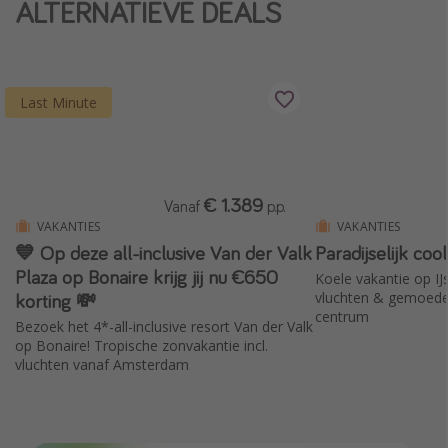
ALTERNATIEVE DEALS
Last Minute
€ 1.389
Vanaf
p.p.
VAKANTIES
VAKANTIES
💙 Op deze all-inclusive Van der Valk
Paradijselijk coo
Plaza op Bonaire krijg jij nu €650
Koele vakantie op IJsl
korting 💸
vluchten & gemoedeli
centrum
Bezoek het 4*-all-inclusive resort Van der Valk
op Bonaire! Tropische zonvakantie incl.
vluchten vanaf Amsterdam