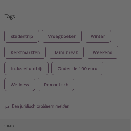
Tags
Stedentrip
Vroegboeker
Winter
Kerstmarkten
Mini-break
Weekend
Inclusief ontbijt
Onder de 100 euro
Wellness
Romantisch
Een juridisch probleem melden
VIND