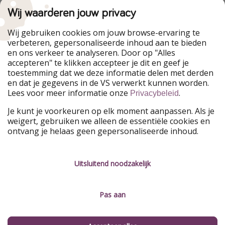
HolidayPirates Group
Wij waarderen jouw privacy
Onze markten
Wij gebruiken cookies om jouw browse-ervaring te
verbeteren, gepersonaliseerde inhoud aan te bieden
PiratinViaggio
HolidayPirates
en ons verkeer te analyseren. Door op "Alles
WakacyjniPiraci
VoyagesPirates
accepteren" te klikken accepteer je dit en geef je
Ferienpiraten
Urlaubspiraten
toestemming dat we deze informatie delen met derden
Urlaubspiraten
ViajerosPiratas
en dat je gegevens in de VS verwerkt kunnen worden.
TravelPirates
Lees voor meer informatie onze
.
Privacybeleid
Onze groep
Je kunt je voorkeuren op elk moment aanpassen. Als je
HolidayPirates Group
weigert, gebruiken we alleen de essentiële cookies en
ontvang je helaas geen gepersonaliseerde inhoud.
Leer ons kennen
Juridisch
Vacatures
Algemene voorwaarden
Uitsluitend noodzakelijk
Press
Privacyverklaring
Pas aan
Duurzaamheid
Colofon
Beheer services