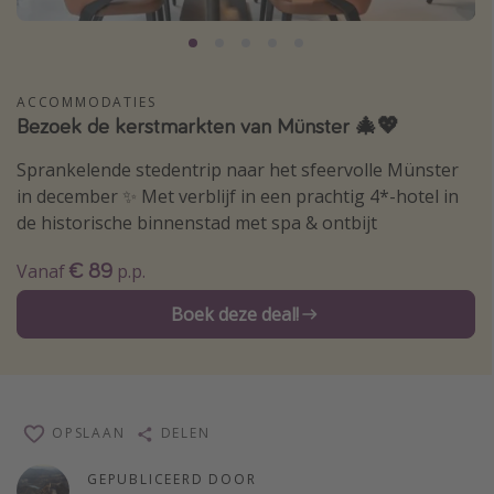
Thailand
Sardinie
Malta
ACCOMMODATIES
Bezoek de kerstmarkten van Münster 🎄💖
Madeira
Egypte
Sprankelende stedentrip naar het sfeervolle Münster
in december ✨ Met verblijf in een prachtig 4*-hotel in
Bali
de historische binnenstad met spa & ontbijt
€ 89
Type vakantie
Vanaf
p.p.
Overzicht
Boek deze deal!
Weekendje weg
Autoverhuur
Vroegboeker
OPSLAAN
DELEN
Groepsreizen
GEPUBLICEERD DOOR
Vakantieparken