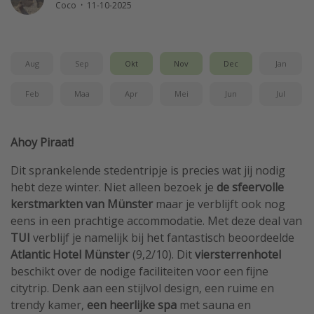
Coco
·
11-10-2025
Single reizen
Zonvakanties
Rondreizen
Aug
Sep
Okt
Nov
Dec
Jan
Feb
Maa
Apr
Mei
Jun
Jul
Meer onderwerpen
Reisblog
Ahoy Piraat!
Reiskalender
Dit sprankelende stedentripje is precies wat jij nodig
25 beste pretparken
hebt deze winter. Niet alleen bezoek je
de sfeervolle
Beste keukens ter wereld
kerstmarkten van Münster
maar je verblijft ook nog
eens in een prachtige accommodatie. Met deze deal van
Center Parcs
TUI
verblijf je namelijk bij het fantastisch beoordeelde
Disneyland Parijs
Atlantic Hotel Münster
(9,2/10). Dit
viersterrenhotel
Strandvakantie in Italië
beschikt over de nodige faciliteiten voor een fijne
citytrip. Denk aan een stijlvol design, een ruime en
Strandvakantie in Nederland
trendy kamer,
een heerlijke spa
met sauna en
All inclusive vakantie in Griekenland