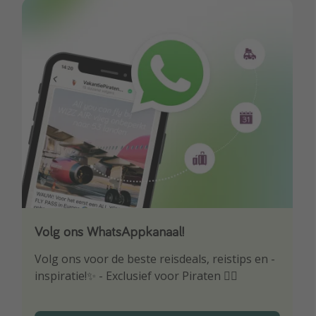
Volg ons WhatsAppkanaal!
Download onze app
Volg ons voor de beste reisdeals, reistips en -
Wees als eerste op de hoogte van de beste
inspiratie!✨ - Exclusief voor Piraten 🏴‍☠️
reisaanbiedingen