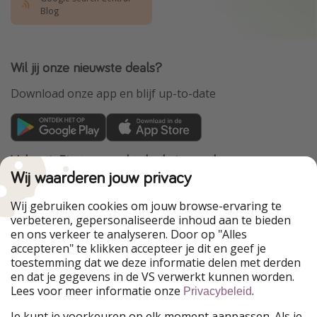
Blog
Wil jij onze nieuwste deals?
Download onze app en blijf up-to-date
VakantiePiraten maakt deel uit van de
HolidayPirates Group
Wij waarderen jouw privacy
Onze markten
Wij gebruiken cookies om jouw browse-ervaring te
verbeteren, gepersonaliseerde inhoud aan te bieden
PiratinViaggio
HolidayPirates
en ons verkeer te analyseren. Door op "Alles
WakacyjniPiraci
VoyagesPirates
accepteren" te klikken accepteer je dit en geef je
Ferienpiraten
Urlaubspiraten
toestemming dat we deze informatie delen met derden
Urlaubspiraten
ViajerosPiratas
en dat je gegevens in de VS verwerkt kunnen worden.
TravelPirates
Lees voor meer informatie onze
.
Privacybeleid
Onze groep
Je kunt je voorkeuren op elk moment aanpassen. Als je