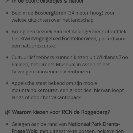
📍 In de buurt: uitstapjes & natuur
Beklim de
Bosbergtoren
(34 meter hoog) voor
weidse uitzichten over het landschap.
Breng een bezoek aan het Aekingermeer of ontdek
het
kraanvogelgebied Fochteloërveen
, perfect voor
een natuurexcursie.
Cultuurliefhebbers kunnen kiezen uit Wildlands Zoo
Emmen, het Drents Museum in Assen of het
Gevangenismuseum in Veenhuizen.
Appelscha staat bekend om zijn mooie
mountainbikeroutes, een groot deel hiervan loopt
langs of door het vakantiepark.
🌿 Waarom kiezen voor RCN de Roggeberg?
Gelegen aan de rand van
Nationaal Park Drents-
Friese Wold
, met uitgestrekte bossen, heidevelden