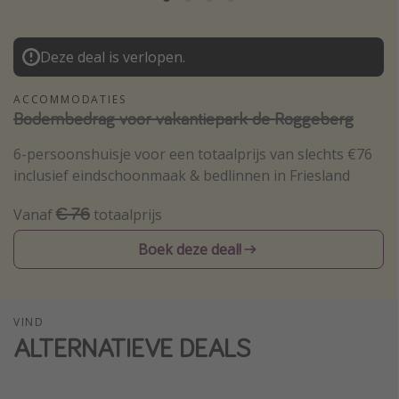
Thailand
Sardinie
Deze deal is verlopen.
Malta
ACCOMMODATIES
Madeira
Bodembedrag voor vakantiepark de Roggeberg
Egypte
6-persoonshuisje voor een totaalprijs van slechts €76
Bali
inclusief eindschoonmaak & bedlinnen in Friesland
€ 76
Vanaf
totaalprijs
Type vakantie
Boek deze deal!
Overzicht
Weekendje weg
Autoverhuur
VIND
Vroegboeker
ALTERNATIEVE DEALS
Groepsreizen
Vakantieparken