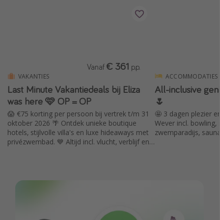
Single reizen
Zonvakanties
Rondreizen
€ 361
Vanaf
p.p.
Meer onderwerpen
VAKANTIES
ACCOMMODATIES
Last Minute Vakantiedeals bij Eliza
All-inclusive gen
Reisblog
was here 🩷 OP = OP
🌷
Reiskalender
😱 €75 korting per persoon bij vertrek t/m 31
🤩 3 dagen plezier e
25 beste pretparken
oktober 2026 🌴 Ontdek unieke boutique
Wever incl. bowling,
hotels, stijlvolle villa's en luxe hideaways met
zwemparadijs, saun
Beste keukens ter wereld
privézwembad. 💙 Altijd incl. vlucht, verblijf en
huurauto. Jij kiest en Eliza was here regelt de
Center Parcs
rest.
Disneyland Parijs
Strandvakantie in Italië
Strandvakantie in Nederland
All inclusive vakantie in Griekenland