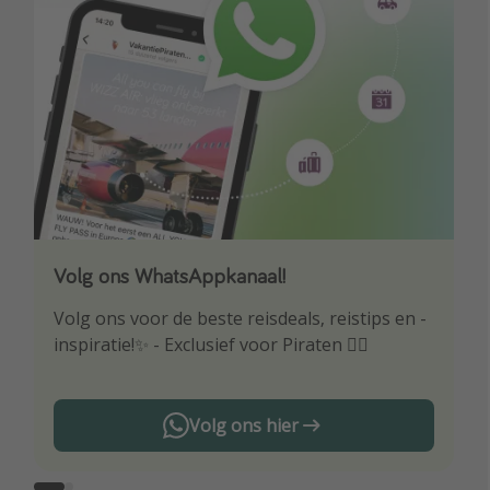
Volg ons WhatsAppkanaal!
Download onze app
Volg ons voor de beste reisdeals, reistips en -
Wees als eerste op de hoogte van de beste
inspiratie!✨ - Exclusief voor Piraten 🏴‍☠️
reisaanbiedingen
Volg ons hier