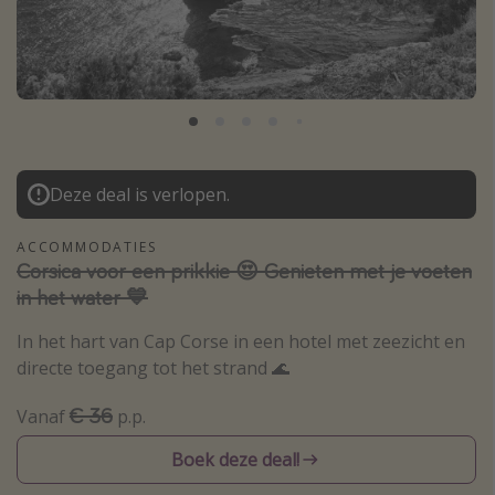
Thailand
Sardinie
Malta
Madeira
Egypte
Deze deal is verlopen.
Bali
ACCOMMODATIES
Corsica voor een prikkie 😍 Genieten met je voeten
Type vakantie
in het water 💙
Overzicht
In het hart van Cap Corse in een hotel met zeezicht en
Weekendje weg
directe toegang tot het strand 🌊
Autoverhuur
€ 36
Vanaf
p.p.
Vroegboeker
Groepsreizen
Boek deze deal!
Vakantieparken