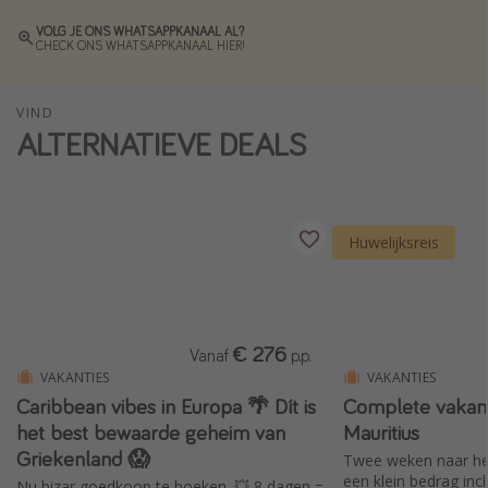
Single reizen
VOLG JE ONS WHATSAPPKANAAL AL?
CHECK ONS WHATSAPPKANAAL HIER!
Zonvakanties
Rondreizen
VIND
ALTERNATIEVE DEALS
Meer onderwerpen
Reisblog
Reiskalender
Huwelijksreis
25 beste pretparken
Beste keukens ter wereld
Center Parcs
€ 276
Vanaf
p.p.
Disneyland Parijs
VAKANTIES
VAKANTIES
Caribbean vibes in Europa 🌴 Dít is
Complete vakant
Strandvakantie in Italië
het best bewaarde geheim van
Mauritius
Strandvakantie in Nederland
Griekenland 😱
Twee weken naar het
een klein bedrag incl
All inclusive vakantie in Griekenland
Nu bizar goedkoop te boeken. 💥 8 dagen =