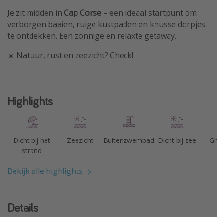
Je zit midden in
Cap Corse
– een ideaal startpunt om
verborgen baaien, ruige kustpaden en knusse dorpjes
te ontdekken. Een zonnige en relaxte getaway.
☀️ Natuur, rust en zeezicht? Check!
Highlights
Dicht bij het
Zeezicht
Buitenzwembad
Dicht bij zee
Gr
strand
Bekijk alle highlights
Details