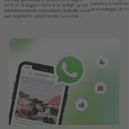
transfers & hotel 
€276 of 10 dagen = €372 ✈️ Je verblijft op het
beoordelingen (8,1/1
adembenemende schiereiland Chalkidiki. Denk
aan: hagelwitte zandstranden, wuivende
dennenbossen en een zee zó helder dat het
lijkt op de Bahama's.