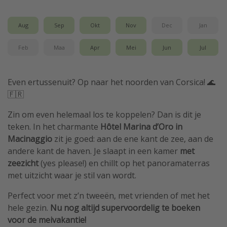
Aug
Sep
Okt
Nov
Dec
Jan
Feb
Maa
Apr
Mei
Jun
Jul
Even ertussenuit? Op naar het noorden van Corsica! 🌊
🇫🇷
Zin om even helemaal los te koppelen? Dan is dit je
teken. In het charmante
Hôtel Marina d’Oro in
Macinaggio
zit je goed: aan de ene kant de zee, aan de
andere kant de haven. Je slaapt in een kamer
met
zeezicht
(yes please!) en chillt op het panoramaterras
met uitzicht waar je stil van wordt.
Perfect voor met z’n tweeën, met vrienden of met het
hele gezin.
Nu nog altijd supervoordelig te boeken
voor de meivakantie!