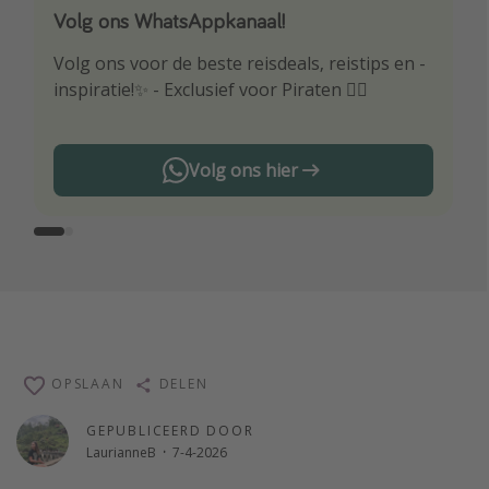
Volg ons WhatsAppkanaal!
Download onze app
Volg ons voor de beste reisdeals, reistips en -
Wees als eerste op de hoogte van de beste
inspiratie!✨ - Exclusief voor Piraten 🏴‍☠️
reisaanbiedingen
Volg ons hier
OPSLAAN
DELEN
GEPUBLICEERD DOOR
LaurianneB
·
7-4-2026