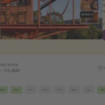

n
+
8
foto's
V
EERD DOOR
t
·
7-5-2026
Okt
Nov
Dec
Jan
Feb
Maa
Apr
Me