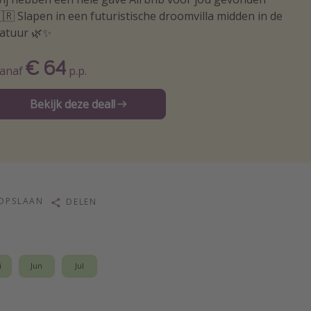
🇷 Slapen in een futuristische droomvilla midden in de
atuur 🌿✨
€ 64
anaf
p.p.
Bekijk deze deal!
OPSLAAN
DELEN
i
Jun
Jul