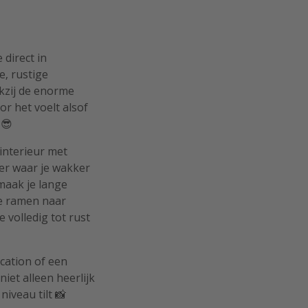
 direct in
e, rustige
kzij de enorme
r het voelt alsof
😎
 interieur met
er waar je wakker
 maak je lange
de ramen naar
 volledig tot rust
cation of een
niet alleen heerlijk
iveau tilt 📸