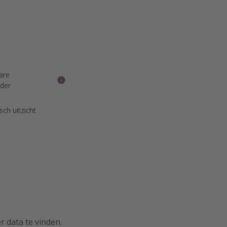
are
eder
ch uitzicht
 data te vinden.