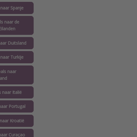
 naar Spanje
ls naar de
Eilanden
naar Duitsland
 naar Turkije
eals naar
land
 naar Italië
naar Portugal
 naar Kroatië
 naar Curaçao