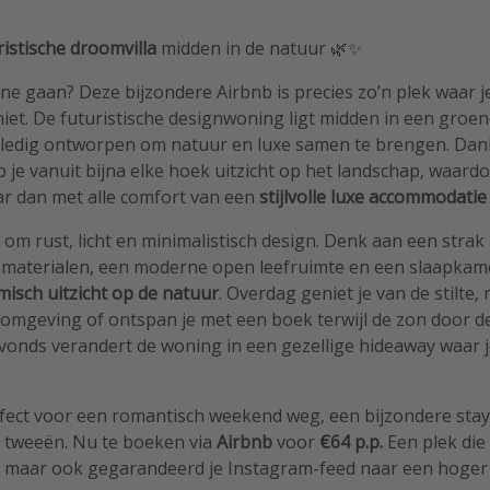
ristische droomvilla
midden in de natuur 🌿✨
ine gaan? Deze bijzondere Airbnb is precies zo’n plek waar je
et. De futuristische designwoning ligt midden in een groen
lledig ontworpen om natuur en luxe samen te brengen. Dan
je vanuit bijna elke hoek uitzicht op het landschap, waardoo
aar dan met alle comfort van een
stijlvolle luxe accommodatie
s om rust, licht en minimalistisch design. Denk aan een strak
 materialen, een moderne open leefruimte en een slaapkam
isch uitzicht op de natuur
. Overdag geniet je van de stilte,
 omgeving of ontspan je met een boek terwijl de zon door 
 Avonds verandert de woning in een gezellige hideaway waar je
rfect voor een romantisch weekend weg, een bijzondere stay
n tweeën. Nu te boeken via
Airbnb
voor
€64 p.p.
Een plek die 
n, maar ook gegarandeerd je Instagram-feed naar een hoger n