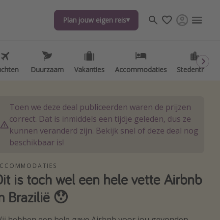
Plan jouw eigen reis
Plan jouw eigen reis
uchten
uchten
Duurzaam
Duurzaam
Vakanties
Vakanties
Accommodaties
Accommodaties
Stedentrips
Stedentrips
Toen we deze deal publiceerden waren de prijzen
correct. Dat is inmiddels een tijdje geleden, dus ze
kunnen veranderd zijn. Bekijk snel of deze deal nog
beschikbaar is!
CCOMMODATIES
Dit is toch wel een hele vette Airbnb
in Brazilië 😯
ij hebben een hele gave Airbnb voor jou gevonden