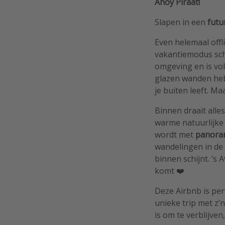
Ahoy Piraat!
Slapen in een
futu
Even helemaal offl
vakantiemodus schi
omgeving en is vo
glazen wanden heb 
je buiten leeft. M
Binnen draait alle
warme natuurlijke
wordt met
panoram
wandelingen in de
binnen schijnt. ’s
komt ❤️
Deze Airbnb is pe
unieke trip met z’
is om te verblijve