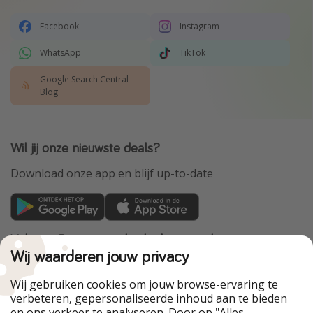
Facebook
Instagram
WhatsApp
TikTok
Google Search Central
Blog
Wil jij onze nieuwste deals?
Download onze app en blijf up-to-date
VakantiePiraten maakt deel uit van de
HolidayPirates Group
Wij waarderen jouw privacy
Onze markten
Wij gebruiken cookies om jouw browse-ervaring te
verbeteren, gepersonaliseerde inhoud aan te bieden
PiratinViaggio
HolidayPirates
en ons verkeer te analyseren. Door op "Alles