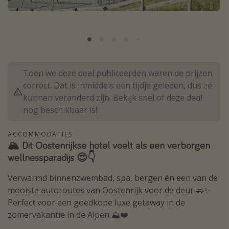
Thailand
Sardinie
Malta
Madeira
Toen we deze deal publiceerden waren de prijzen
Egypte
correct. Dat is inmiddels een tijdje geleden, dus ze
Bali
kunnen veranderd zijn. Bekijk snel of deze deal
nog beschikbaar is!
Type vakantie
ACCOMMODATIES
Overzicht
🏔️ Dit Oostenrijkse hotel voelt als een verborgen
wellnessparadijs 😍👇
Weekendje weg
Autoverhuur
Verwarmd binnenzwembad, spa, bergen én een van de
mooiste autoroutes van Oostenrijk voor de deur 🚗✨
Vroegboeker
Perfect voor een goedkope luxe getaway in de
Groepsreizen
zomervakantie in de Alpen ⛰️❤️
Vakantieparken