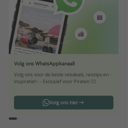
Volg ons WhatsAppkanaal!
Download onze app
Volg ons voor de beste reisdeals, reistips en -
Wees als eerste op de hoogte van de beste
inspiratie!✨ - Exclusief voor Piraten 🏴‍☠️
reisaanbiedingen
Volg ons hier