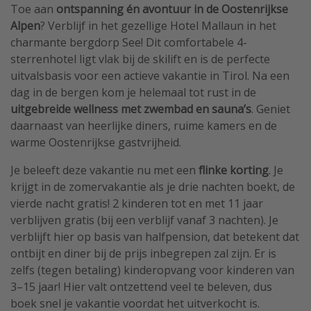
Toe aan
ontspanning én avontuur in de Oostenrijkse
Alpen
? Verblijf in het gezellige Hotel Mallaun in het
charmante bergdorp See! Dit comfortabele 4-
sterrenhotel ligt vlak bij de skilift en is de perfecte
uitvalsbasis voor een actieve vakantie in Tirol. Na een
dag in de bergen kom je helemaal tot rust in de
uitgebreide wellness met zwembad en sauna’s
. Geniet
daarnaast van heerlijke diners, ruime kamers en de
warme Oostenrijkse gastvrijheid.
Je beleeft deze vakantie nu met een
flinke korting
. Je
krijgt in de zomervakantie als je drie nachten boekt, de
vierde nacht gratis! 2 kinderen tot en met 11 jaar
verblijven gratis (bij een verblijf vanaf 3 nachten). Je
verblijft hier op basis van halfpension, dat betekent dat
ontbijt en diner bij de prijs inbegrepen zal zijn. Er is
zelfs (tegen betaling) kinderopvang voor kinderen van
3–15 jaar! Hier valt ontzettend veel te beleven, dus
boek snel je vakantie voordat het uitverkocht is.