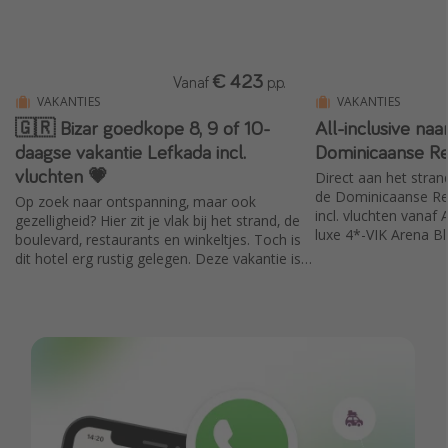
€ 423
Vanaf
p.p.
VAKANTIES
VAKANTIES
🇬🇷 Bizar goedkope 8, 9 of 10-
All-inclusive naar
daagse vakantie Lefkada incl.
Dominicaanse Re
vluchten 💗
Direct aan het strand
de Dominicaanse Rep
Op zoek naar ontspanning, maar ook
incl. vluchten vanaf 
gezelligheid? Hier zit je vlak bij het strand, de
luxe 4*-VIK Arena B
boulevard, restaurants en winkeltjes. Toch is
dit hotel erg rustig gelegen. Deze vakantie is
nu tijdelijk supervoordelig geprijsd en inclusief
vluchten vanaf Schiphol.