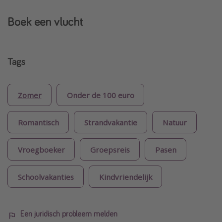
Boek een vlucht
Tags
Zomer
Onder de 100 euro
Romantisch
Strandvakantie
Natuur
Vroegboeker
Groepsreis
Pasen
Schoolvakanties
Kindvriendelijk
Een juridisch probleem melden