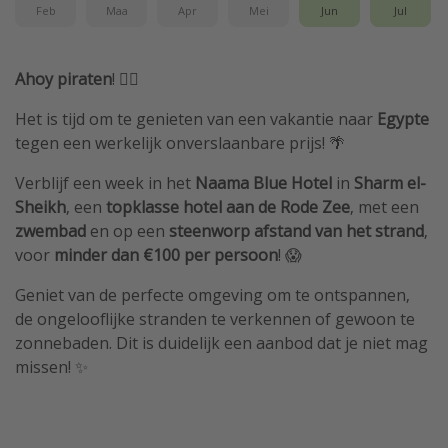
Feb
Maa
Apr
Mei
Jun
Jul
Ahoy piraten
! 🏴‍☠️
Het is tijd om te genieten van een vakantie naar
Egypte
tegen een werkelijk onverslaanbare prijs! 🌴
Verblijf een week in het
Naama Blue Hotel
in
Sharm el-
Sheikh
, een
topklasse hotel aan de Rode Zee
, met een
zwembad
en op een
steenworp afstand van het strand
,
voor
minder dan €100 per persoon
! 😱
Geniet van de perfecte omgeving om te ontspannen,
de ongelooflijke stranden te verkennen of gewoon te
zonnebaden. Dit is duidelijk een aanbod dat je niet mag
missen! ✨