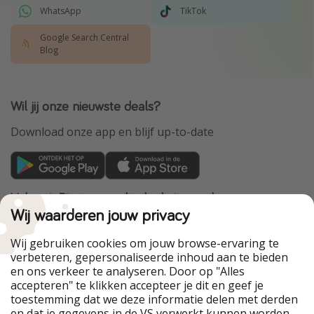
WhatsApp
TikTok
Google Search Central
Blog
Wil jij onze nieuwste deals?
Download onze app en blijf up-to-date
VakantiePiraten maakt deel uit van de
HolidayPirates Group
Wij waarderen jouw privacy
Onze markten
Wij gebruiken cookies om jouw browse-ervaring te
verbeteren, gepersonaliseerde inhoud aan te bieden
PiratinViaggio
HolidayPirates
en ons verkeer te analyseren. Door op "Alles
WakacyjniPiraci
VoyagesPirates
accepteren" te klikken accepteer je dit en geef je
Ferienpiraten
Urlaubspiraten
toestemming dat we deze informatie delen met derden
Urlaubspiraten
ViajerosPiratas
en dat je gegevens in de VS verwerkt kunnen worden.
TravelPirates