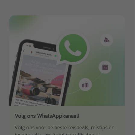
Volg ons WhatsAppkanaal!
Download onze app
Volg ons voor de beste reisdeals, reistips en -
Wees als eerste op de hoogte van de beste
inspiratie!✨ - Exclusief voor Piraten 🏴‍☠️
reisaanbiedingen