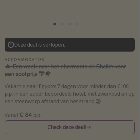
Thailand
Sardinie
Malta
Madeira
Deze deal is verlopen.
Egypte
Bali
ACCOMMODATIES
🔥 Een week naar het charmante el-Sheikh voor
een spotprijs 🌴🐠
Type vakantie
Vakantie naar Egypte: 7 dagen voor minder dan €100
Overzicht
p.p. in een super beoordeeld hotel, met zwembad en op
Weekendje weg
een steenworp afstand van het strand 🏖️
Autoverhuur
€ 84
Vanaf
p.p.
Vroegboeker
Check deze deal!
Groepsreizen
Vakantieparken