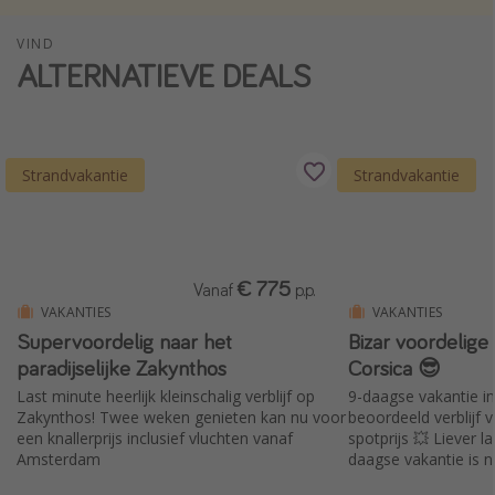
Single reizen
VIND
Zonvakanties
ALTERNATIEVE DEALS
Rondreizen
Meer onderwerpen
Strandvakantie
Strandvakantie
Reisblog
Reiskalender
25 beste pretparken
€ 775
Vanaf
p.p.
Beste keukens ter wereld
VAKANTIES
VAKANTIES
Supervoordelig naar het
Bizar voordelige
Center Parcs
paradijselijke Zakynthos
Corsica 😎
Disneyland Parijs
Last minute heerlijk kleinschalig verblijf op
9-daagse vakantie in
Zakynthos! Twee weken genieten kan nu voor
beoordeeld verblijf 
Strandvakantie in Italië
een knallerprijs inclusief vluchten vanaf
spotprijs 💥 Liever l
Strandvakantie in Nederland
Amsterdam
daagse vakantie is n
geprijsd 💛
All inclusive vakantie in Griekenland