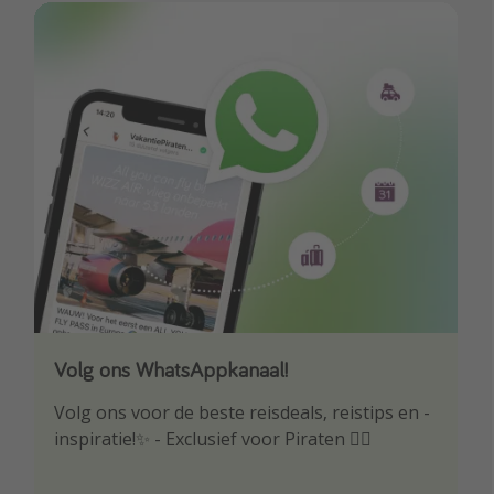
Volg ons WhatsAppkanaal!
Download onze app
Volg ons voor de beste reisdeals, reistips en -
Wees als eerste op de hoogte van de beste
inspiratie!✨ - Exclusief voor Piraten 🏴‍☠️
reisaanbiedingen