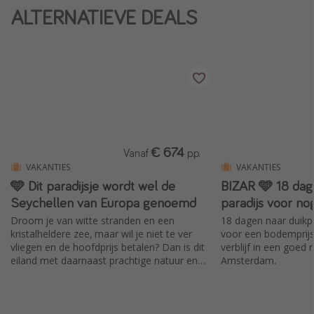
ALTERNATIEVE DEALS
€ 674
Vanaf
p.p.
VAKANTIES
VAKANTIES
🩵 Dit paradijsje wordt wel de
BIZAR 🩵 18 dage
Seychellen van Europa genoemd
paradijs voor n
Droom je van witte stranden en een
18 dagen naar duikp
kristalheldere zee, maar wil je niet te ver
voor een bodemprijsje
vliegen en de hoofdprijs betalen? Dan is dit
verblijf in een goed 
eiland met daarnaast prachtige natuur en
Amsterdam.
overheerlijk eten zeker iets voor jou. Wij
hebben de mooiste vakanties op een rijtje
gezet.