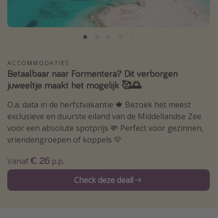
Thailand
Sardinie
Malta
Madeira
ACCOMMODATIES
Betaalbaar naar Formentera? Dit verborgen
Egypte
juweeltje maakt het mogelijk 🥰🌅
Bali
O.a. data in de herfstvakantie 🍁 Bezoek het meest
exclusieve en duurste eiland van de Middellandse Zee
Type vakantie
voor een absolute spotprijs 💸 Perfect voor gezinnen,
Overzicht
vriendengroepen of koppels 💛
Weekendje weg
€ 26
Vanaf
p.p.
Autoverhuur
Check deze deal!
Vroegboeker
Groepsreizen
Vakantieparken