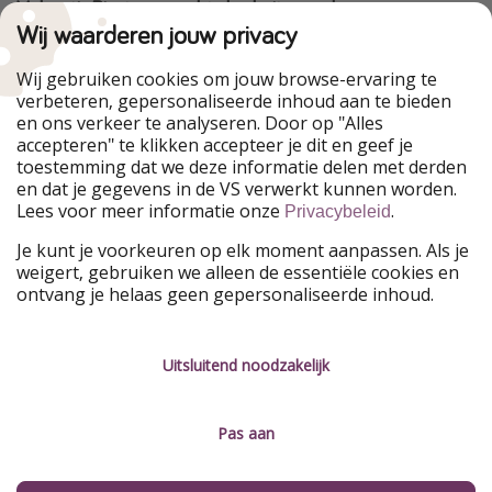
VakantiePiraten maakt deel uit van de
HolidayPirates Group
Wij waarderen jouw privacy
Onze markten
Wij gebruiken cookies om jouw browse-ervaring te
verbeteren, gepersonaliseerde inhoud aan te bieden
PiratinViaggio
HolidayPirates
en ons verkeer te analyseren. Door op "Alles
WakacyjniPiraci
VoyagesPirates
accepteren" te klikken accepteer je dit en geef je
Ferienpiraten
Urlaubspiraten
toestemming dat we deze informatie delen met derden
Urlaubspiraten
ViajerosPiratas
en dat je gegevens in de VS verwerkt kunnen worden.
TravelPirates
Lees voor meer informatie onze
.
Privacybeleid
Onze groep
Je kunt je voorkeuren op elk moment aanpassen. Als je
HolidayPirates Group
weigert, gebruiken we alleen de essentiële cookies en
ontvang je helaas geen gepersonaliseerde inhoud.
Leer ons kennen
Juridisch
Vacatures
Algemene voorwaarden
Uitsluitend noodzakelijk
Press
Privacyverklaring
Pas aan
Duurzaamheid
Colofon
Beheer services