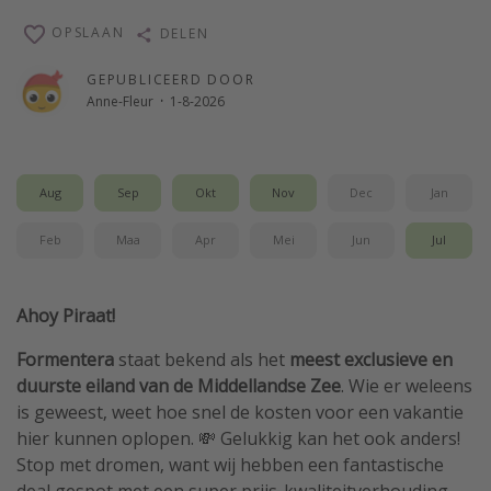
Single reizen
OPSLAAN
DELEN
Zonvakanties
GEPUBLICEERD DOOR
Rondreizen
Anne-Fleur
·
1-8-2026
Meer onderwerpen
Aug
Sep
Okt
Nov
Dec
Jan
Reisblog
Reiskalender
Feb
Maa
Apr
Mei
Jun
Jul
25 beste pretparken
Beste keukens ter wereld
Ahoy Piraat!
Center Parcs
Formentera
staat bekend als het
meest exclusieve en
Disneyland Parijs
duurste eiland van de Middellandse Zee
. Wie er weleens
is geweest, weet hoe snel de kosten voor een vakantie
Strandvakantie in Italië
hier kunnen oplopen. 💸 Gelukkig kan het ook anders!
Strandvakantie in Nederland
Stop met dromen, want wij hebben een fantastische
All inclusive vakantie in Griekenland