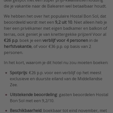
deal gespot met een super prijs-kwaliteitverhouding
die je vakantie naar de Balearen wel betaalbaar houdt.
We hebben het over het populaire Hostal Bon Sol, dat
beoordeeld wordt met een
9,2 uit 10
. Niet alleen heb je
hier een privékamer met eigen badkamer en balkon of
terras, ook geniet je van knettergekke prijzen! Voor al
€26 p.p
. boek je een
verblijf voor 4 personen
in de
herfstvakantie
, of voor €36 p.p. op basis van 2
personen.
In het kort, waarom je dit hotel nu zou moeten boeken:
Spotprijs
: €26 p.p. voor een verblijf op het meest
exclusieve en duurste eiland van de Middellandse
Zee.
Uitstekende beoordeling
: gasten beoordelen Hostal
Bon Sol met een 9,2/10.
Beschikbaarheid
: boekbaar tot eind november, met