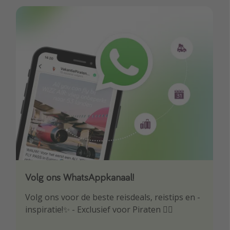
Volg ons WhatsAppkanaal!
Download onze app
Volg ons voor de beste reisdeals, reistips en -
Wees als eerste op de hoogte van de beste
inspiratie!✨ - Exclusief voor Piraten 🏴‍☠️
reisaanbiedingen