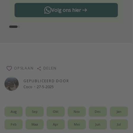
Volg ons hier
OPSLAAN
DELEN
GEPUBLICEERD DOOR
Coco
·
27-5-2025
Aug
Sep
Okt
Nov
Dec
Jan
Feb
Maa
Apr
Mei
Jun
Jul