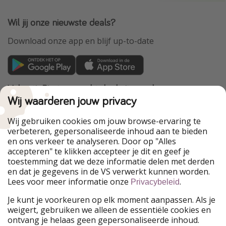
Wil jij onze nieuwste deals?
Download onze app en blijf up-to-date
VakantiePiraten maakt deel uit van de
HolidayPirates Group
Wij waarderen jouw privacy
Onze markten
Wij gebruiken cookies om jouw browse-ervaring te
verbeteren, gepersonaliseerde inhoud aan te bieden
PiratinViaggio
HolidayPirates
en ons verkeer te analyseren. Door op "Alles
WakacyjniPiraci
VoyagesPirates
accepteren" te klikken accepteer je dit en geef je
Ferienpiraten
Urlaubspiraten
toestemming dat we deze informatie delen met derden
Urlaubspiraten
ViajerosPiratas
en dat je gegevens in de VS verwerkt kunnen worden.
TravelPirates
Lees voor meer informatie onze
.
Privacybeleid
Onze groep
Je kunt je voorkeuren op elk moment aanpassen. Als je
HolidayPirates Group
weigert, gebruiken we alleen de essentiële cookies en
ontvang je helaas geen gepersonaliseerde inhoud.