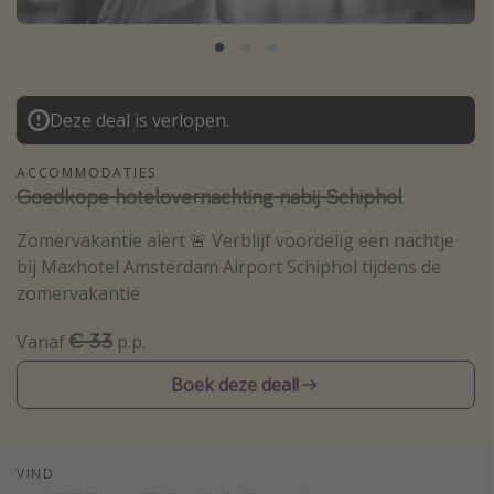
Thailand
Sardinie
Malta
Deze deal is verlopen.
Madeira
Egypte
ACCOMMODATIES
Goedkope hotelovernachting nabij Schiphol
Bali
Zomervakantie alert 🚨 Verblijf voordelig een nachtje
bij Maxhotel Amsterdam Airport Schiphol tijdens de
Type vakantie
zomervakantie
Overzicht
€ 33
Vanaf
p.p.
Weekendje weg
Autoverhuur
Boek deze deal!
Vroegboeker
Groepsreizen
VIND
Vakantieparken