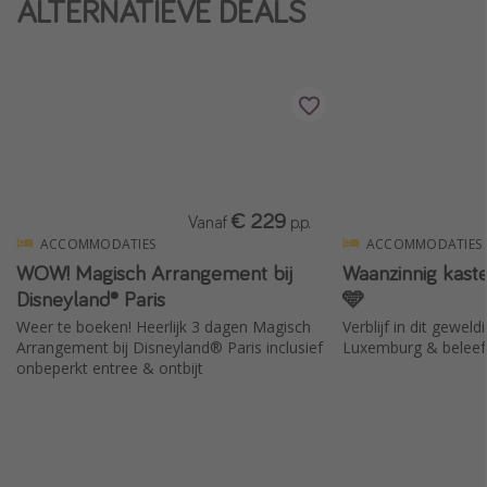
ALTERNATIEVE DEALS
Single reizen
Zonvakanties
Rondreizen
Meer onderwerpen
Reisblog
€ 229
Vanaf
p.p.
Reiskalender
ACCOMMODATIES
ACCOMMODATIES
WOW! Magisch Arrangement bij
Waanzinnig kast
25 beste pretparken
Disneyland® Paris
🩵
Beste keukens ter wereld
Weer te boeken! Heerlijk 3 dagen Magisch
Verblijf in dit geweld
Center Parcs
Arrangement bij Disneyland® Paris inclusief
Luxemburg & beleef 
onbeperkt entree & ontbijt
Disneyland Parijs
Strandvakantie in Italië
Strandvakantie in Nederland
All inclusive vakantie in Griekenland