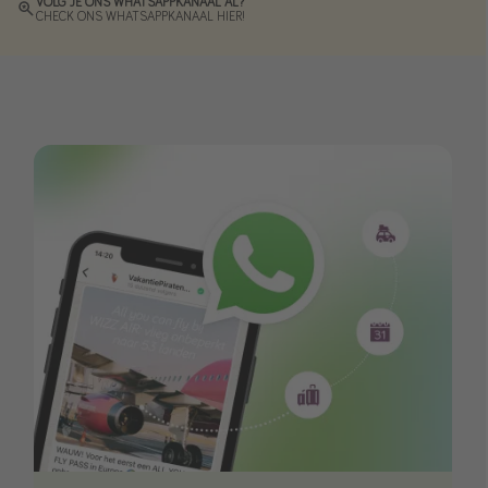
VOLG JE ONS WHATSAPPKANAAL AL?
CHECK ONS WHATSAPPKANAAL HIER!
Single reizen
Zonvakanties
Rondreizen
Meer onderwerpen
Reisblog
Reiskalender
25 beste pretparken
Beste keukens ter wereld
Center Parcs
Disneyland Parijs
Strandvakantie in Italië
Strandvakantie in Nederland
All inclusive vakantie in Griekenland