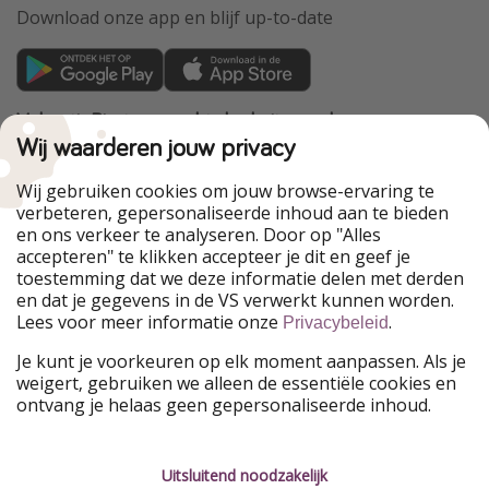
Download onze app en blijf up-to-date
VakantiePiraten maakt deel uit van de
HolidayPirates Group
Wij waarderen jouw privacy
Onze markten
Wij gebruiken cookies om jouw browse-ervaring te
verbeteren, gepersonaliseerde inhoud aan te bieden
PiratinViaggio
HolidayPirates
en ons verkeer te analyseren. Door op "Alles
WakacyjniPiraci
VoyagesPirates
accepteren" te klikken accepteer je dit en geef je
Ferienpiraten
Urlaubspiraten
toestemming dat we deze informatie delen met derden
Urlaubspiraten
ViajerosPiratas
en dat je gegevens in de VS verwerkt kunnen worden.
TravelPirates
Lees voor meer informatie onze
.
Privacybeleid
Onze groep
Je kunt je voorkeuren op elk moment aanpassen. Als je
HolidayPirates Group
weigert, gebruiken we alleen de essentiële cookies en
ontvang je helaas geen gepersonaliseerde inhoud.
Leer ons kennen
Juridisch
Vacatures
Algemene voorwaarden
Uitsluitend noodzakelijk