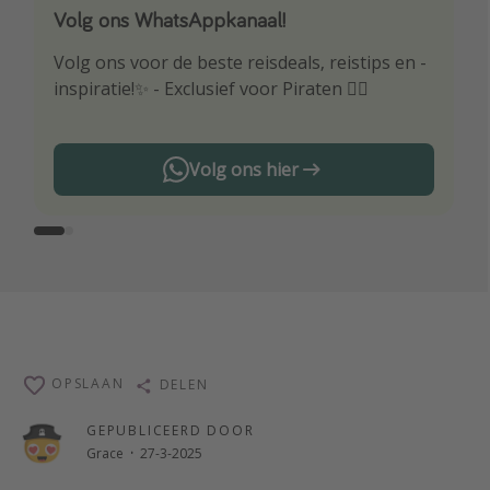
Volg ons WhatsAppkanaal!
Download onze app
Volg ons voor de beste reisdeals, reistips en -
Wees als eerste op de hoogte van de beste
inspiratie!✨ - Exclusief voor Piraten 🏴‍☠️
reisaanbiedingen
Volg ons hier
OPSLAAN
DELEN
GEPUBLICEERD DOOR
Grace
·
27-3-2025