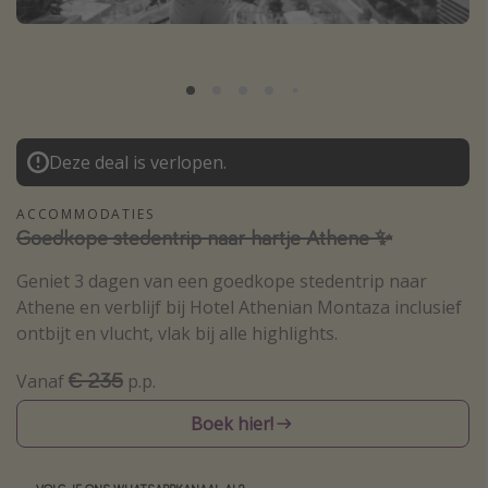
Thailand
Sardinie
Malta
Madeira
Deze deal is verlopen.
Egypte
Bali
ACCOMMODATIES
Goedkope stedentrip naar hartje Athene ✨
Type vakantie
Geniet 3 dagen van een goedkope stedentrip naar
Athene en verblijf bij Hotel Athenian Montaza inclusief
Overzicht
ontbijt en vlucht, vlak bij alle highlights.
Weekendje weg
Autoverhuur
€ 235
Vanaf
p.p.
Vroegboeker
Boek hier!
Groepsreizen
Vakantieparken