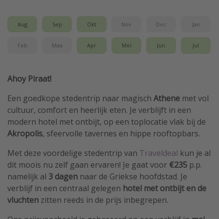
Aug
Sep
Okt
Nov
Dec
Jan
Feb
Maa
Apr
Mei
Jun
Jul
Ahoy Piraat!
Een goedkope stedentrip naar magisch
Athene
met vol
cultuur, comfort en heerlijk eten. Je verblijft in een
modern hotel met ontbijt, op een toplocatie vlak bij de
Akropolis
, sfeervolle tavernes en hippe rooftopbars.
Met deze voordelige stedentrip van
Traveldeal
kun je al
dit moois nu zelf gaan ervaren! Je gaat voor
€235
p.p.
namelijk al
3 dagen
naar de Griekse hoofdstad. Je
verblijf in een centraal gelegen
hotel met ontbijt en de
vluchten
zitten reeds in de prijs inbegrepen.