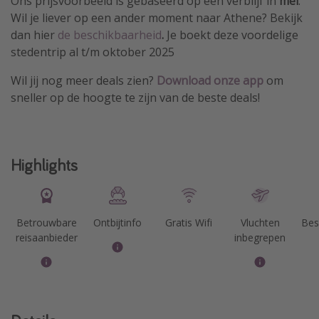
Ons prijsvoorbeeld is gebaseerd op een verblijf in
mei
.
Wil je liever op een ander moment naar Athene? Bekijk
dan hier
de beschikbaarheid
.
Je boekt deze voordelige
stedentrip al t/m oktober 2025
Wil jij nog meer deals zien?
Download
onze app
om
sneller op de hoogte te zijn van de beste deals!
Highlights
Betrouwbare
Ontbijtinfo
Gratis Wifi
Vluchten
Bes
reisaanbieder
inbegrepen