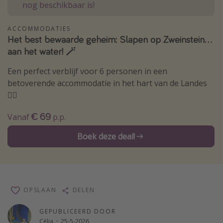
nog beschikbaar is!
Single reizen
Zonvakanties
ACCOMMODATIES
Het best bewaarde geheim: Slapen op Zweinstein...
Rondreizen
aan het water! 🪄
Een perfect verblijf voor 6 personen in een
Meer onderwerpen
betoverende accommodatie in het hart van de Landes
Reisblog
🧙‍♂️
Reiskalender
€ 69
Vanaf
p.p.
25 beste pretparken
Boek deze deal!
Beste keukens ter wereld
Center Parcs
Disneyland Parijs
Strandvakantie in Italië
OPSLAAN
DELEN
Strandvakantie in Nederland
GEPUBLICEERD DOOR
All inclusive vakantie in Griekenland
Célia
·
25-5-2026