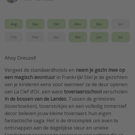
Aug
Sep
Okt
Nov
Dec
Jan
Feb
Maa
Apr
Mei
Jun
Jul
Ahoy Dreuzel!
Vergeet de standaardhotels en
neem je gezin mee op
een magisch avontuur
in Frankrijk! Stel je de gezichten
van je kinderen eens voor wanneer ze de deur openen
van La Clef d’Or, een ware
tovenaarsschool
verscholen
in de bossen van de Landes
. Tussen de grimoires
(toverboeken), toverstokjes en een volledig immersief
decor beleven jouw kleine tovenaars hun eigen
fantastische saga. Het is de droomplek om even te
ontsnappen aan de dagelijkse sleur en unieke
familieherinneringen te creëren in een setting die zo