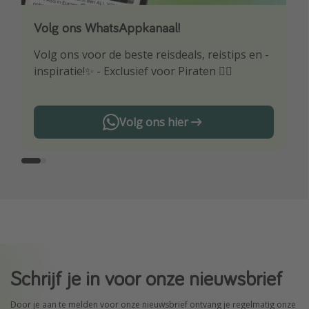
Volg ons WhatsAppkanaal!
Download onze app
Volg ons voor de beste reisdeals, reistips en -
Wees als eerste op de hoogte van de beste
inspiratie!✨ - Exclusief voor Piraten 🏴‍☠️
reisaanbiedingen
Volg ons hier
Schrijf je in voor onze nieuwsbrief
Door je aan te melden voor onze nieuwsbrief ontvang je regelmatig onze