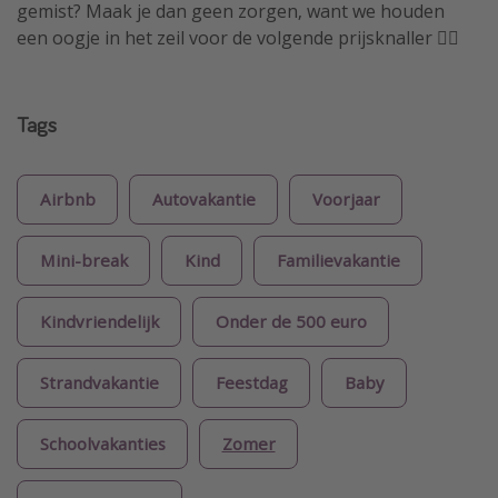
gemist? Maak je dan geen zorgen, want we houden
een oogje in het zeil voor de volgende prijsknaller 🏴‍☠️
Tags
Airbnb
Autovakantie
Voorjaar
Mini-break
Kind
Familievakantie
Kindvriendelijk
Onder de 500 euro
Strandvakantie
Feestdag
Baby
Schoolvakanties
Zomer