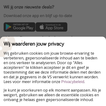
Wil jij onze nieuwste deals?
Download onze app en blijf up-to-date
VakantiePiraten maakt deel uit van de
HolidayPirates Group
Wij waarderen jouw privacy
Onze markten
Wij gebruiken cookies om jouw browse-ervaring te
verbeteren, gepersonaliseerde inhoud aan te bieden
PiratinViaggio
HolidayPirates
en ons verkeer te analyseren. Door op "Alles
WakacyjniPiraci
VoyagesPirates
accepteren" te klikken accepteer je dit en geef je
Ferienpiraten
Urlaubspiraten
toestemming dat we deze informatie delen met derden
Urlaubspiraten
ViajerosPiratas
en dat je gegevens in de VS verwerkt kunnen worden.
TravelPirates
Lees voor meer informatie onze
.
Privacybeleid
Onze groep
Je kunt je voorkeuren op elk moment aanpassen. Als je
HolidayPirates Group
weigert, gebruiken we alleen de essentiële cookies en
ontvang je helaas geen gepersonaliseerde inhoud.
Leer ons kennen
Juridisch