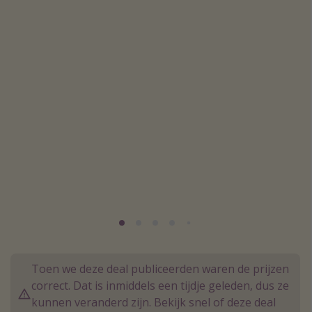
Thailand
Sardinie
Malta
Madeira
Egypte
Bali
Type vakantie
Overzicht
Weekendje weg
Autoverhuur
Vroegboeker
Toen we deze deal publiceerden waren de prijzen
correct. Dat is inmiddels een tijdje geleden, dus ze
Groepsreizen
kunnen veranderd zijn. Bekijk snel of deze deal
Vakantieparken