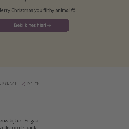
erry Christmas you filthy animal 😎
Bekijk het hier!
OPSLAAN
DELEN
euw kijken. Er gaat
zellig op de bank