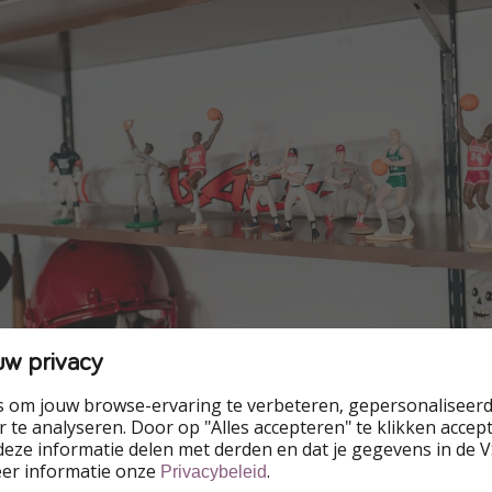
uw privacy
s om jouw browse-ervaring te verbeteren, gepersonaliseerd
 te analyseren. Door op "Alles accepteren" te klikken accepte
eze informatie delen met derden en dat je gegevens in de 
ard een gezellige woonkamer verwachten met coole zwart-wit
eer informatie onze
.
Privacybeleid
avoriete kerstfilms.