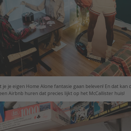
 je je eigen Home Alone fantasie gaan beleven! En dat kan d
een Airbnb huren dat precies lijkt op het McCallister huis!