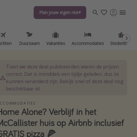
Plan jouw eigen reis
Plan jouw eigen reis
uchten
uchten
Duurzaam
Duurzaam
Vakanties
Vakanties
Accommodaties
Accommodaties
Stedentrips
Stedentrips
Toen we deze deal publiceerden waren de prijzen
correct. Dat is inmiddels een tijdje geleden, dus ze
kunnen veranderd zijn. Bekijk snel of deze deal nog
beschikbaar is!
CCOMMODATIES
Home Alone? Verblijf in het
McCallister huis op Airbnb inclusief
GRATIS pizza 🍕