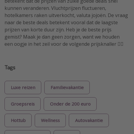
betekent dat de prijzen van zulke goede deals snel
kunnen veranderen. Vluchtprijzen fluctueren,
hotelkamers raken uitverkocht, valuta jojoën. De vraag
naar de beste deals betekent vooral dat de laagste
prijzen van korte duur zijn. Heb je de beste prijs
gemist? Maak je dan geen zorgen, want we houden
een oogje in het zeil voor de volgende prijsknaller 🏴‍☠️
Tags
Luxe reizen
Familievakantie
Groepsreis
Onder de 200 euro
Hottub
Wellness
Autovakantie