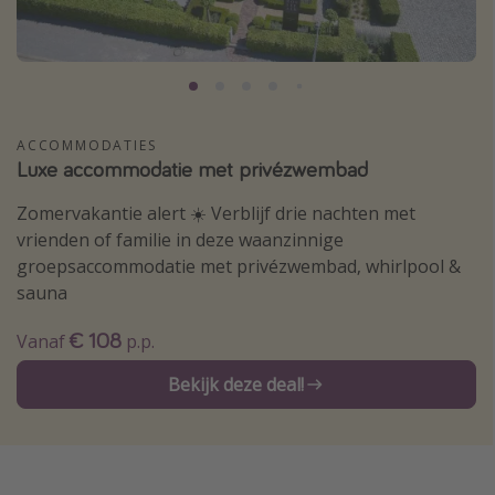
Thailand
Sardinie
Malta
Madeira
ACCOMMODATIES
Luxe accommodatie met privézwembad
Egypte
Bali
Zomervakantie alert ☀️ Verblijf drie nachten met
vrienden of familie in deze waanzinnige
groepsaccommodatie met privézwembad, whirlpool &
Type vakantie
sauna
Overzicht
€ 108
Vanaf
p.p.
Weekendje weg
Autoverhuur
Bekijk deze deal!
Vroegboeker
Groepsreizen
Vakantieparken