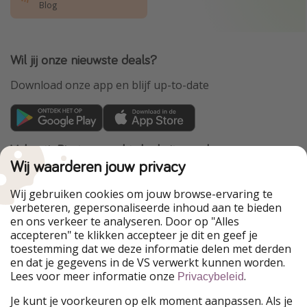
Blog
Wil jij onze nieuwste deals?
Download onze app en blijf up-to-date
VakantiePiraten maakt deel uit van de
HolidayPirates Group
Wij waarderen jouw privacy
Onze markten
Wij gebruiken cookies om jouw browse-ervaring te
verbeteren, gepersonaliseerde inhoud aan te bieden
PiratinViaggio
HolidayPirates
en ons verkeer te analyseren. Door op "Alles
WakacyjniPiraci
VoyagesPirates
accepteren" te klikken accepteer je dit en geef je
Ferienpiraten
Urlaubspiraten
toestemming dat we deze informatie delen met derden
Urlaubspiraten
ViajerosPiratas
en dat je gegevens in de VS verwerkt kunnen worden.
TravelPirates
Lees voor meer informatie onze
.
Privacybeleid
Onze groep
Je kunt je voorkeuren op elk moment aanpassen. Als je