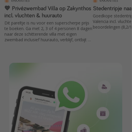
VAKANTIES
VAKANTIES
💙 Privézwembad Villa op Zakynthos
Stedentripje naa
incl. vluchten & huurauto
Goedkope stedentrip
Valencia incl. vluch
Dit pareltje is nu voor een superscherpe prijs
beoordelingen (8,2/1
te boeken. Ga met 2, 3 of 4 personen 8 dagen
naar deze schitterende villa met eigen
zwembad inclusief huurauto, verblijf, ontbijt &
vluchten vanaf Amsterdam.