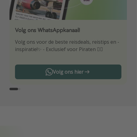
Volg ons WhatsAppkanaal!
Download onze app
Volg ons voor de beste reisdeals, reistips en -
Wees als eerste op de hoogte van de beste
inspiratie!✨ - Exclusief voor Piraten 🏴‍☠️
reisaanbiedingen
Volg ons hier