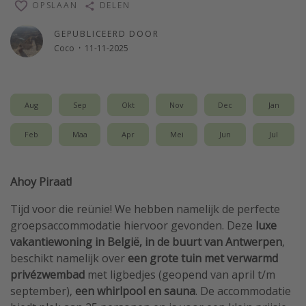
OPSLAAN
DELEN
Single reizen
GEPUBLICEERD DOOR
Zonvakanties
Coco
·
11-11-2025
Rondreizen
Meer onderwerpen
Aug
Sep
Okt
Nov
Dec
Jan
Reisblog
Feb
Maa
Apr
Mei
Jun
Jul
Reiskalender
25 beste pretparken
Ahoy Piraat!
Beste keukens ter wereld
Tijd voor die reünie! We hebben namelijk de perfecte
Center Parcs
groepsaccommodatie hiervoor gevonden. Deze
luxe
Disneyland Parijs
vakantiewoning in België, in de buurt van Antwerpen
,
beschikt namelijk over
een grote tuin met verwarmd
Strandvakantie in Italië
privézwembad
met ligbedjes (geopend van april t/m
Strandvakantie in Nederland
september),
een whirlpool en sauna
. De accommodatie
All inclusive vakantie in Griekenland