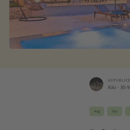
GEPUBLIC
Kiki
·
30-9
Aug
Sep