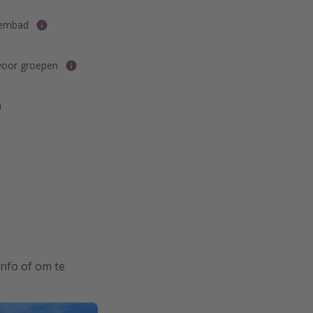
wembad
voor groepen
i
info of om te