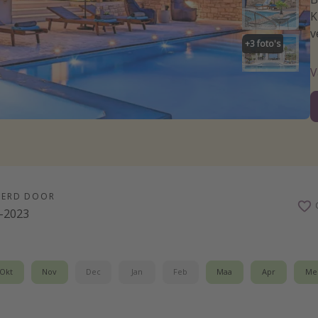
K
v
+
3
foto's
V
EERD DOOR
-2023
Okt
Nov
Dec
Jan
Feb
Maa
Apr
Me