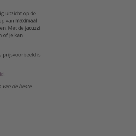
ig uitzicht op de
oep van
maximaal
den. Met de
jacuzzi
n of je kan
s prijsvoorbeeld is
id
.
n van de beste