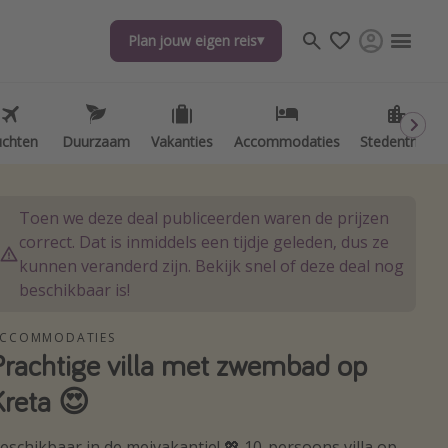
Plan jouw eigen reis
Plan jouw eigen reis
uchten
uchten
Duurzaam
Duurzaam
Vakanties
Vakanties
Accommodaties
Accommodaties
Stedentrips
Stedentrips
Toen we deze deal publiceerden waren de prijzen
correct. Dat is inmiddels een tijdje geleden, dus ze
kunnen veranderd zijn. Bekijk snel of deze deal nog
beschikbaar is!
CCOMMODATIES
Prachtige villa met zwembad op
Kreta 😍
eschikbaar in de meivakantie! 💖 10-persoons villa op