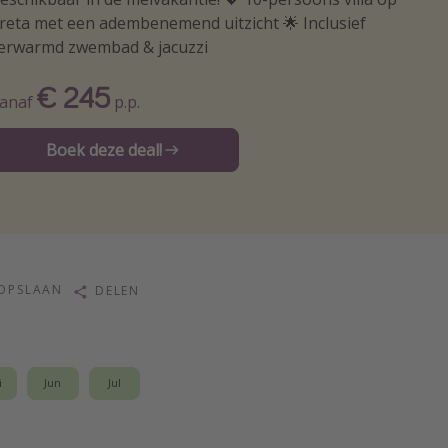
reta met een adembenemend uitzicht 🌟 Inclusief
erwarmd zwembad & jacuzzi
€ 245
anaf
p.p.
Boek deze deal!
OPSLAAN
DELEN
i
Jun
Jul