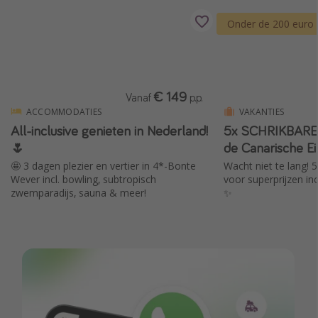
Onder de 200 euro
€ 149
Vanaf
p.p.
ACCOMMODATIES
VAKANTIES
All-inclusive genieten in Nederland!
5x SCHRIKBAR
🌷
de Canarische E
🤩 3 dagen plezier en vertier in 4*-Bonte
Wacht niet te lang! 
Wever incl. bowling, subtropisch
voor superprijzen inc
zwemparadijs, sauna & meer!
✨