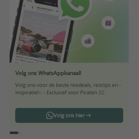
Volg ons WhatsAppkanaal!
Download onze app
Volg ons voor de beste reisdeals, reistips en -
Wees als eerste op de hoogte van de beste
inspiratie!✨ - Exclusief voor Piraten 🏴‍☠️
reisaanbiedingen
Volg ons hier