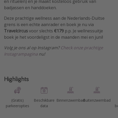
en rituelen) en je maakt kosteloos gebruik van
badjassen en handdoeken.
Deze prachtige wellness aan de Nederlands-Duitse
grens is een echte aanrader en boek je nu via
Travelcircus
voor slechts
€179
p.p. Je wellnessuitje
boek je het voordeligst in de maanden mei en juni!
Volg je ons al op Instagram?
Check onze prachtige
Instagrampagina
nu!
Highlights
(Gratis)
Beschikbare
Binnenzwembad
Buitenzwembad
parkeeropties
data
b