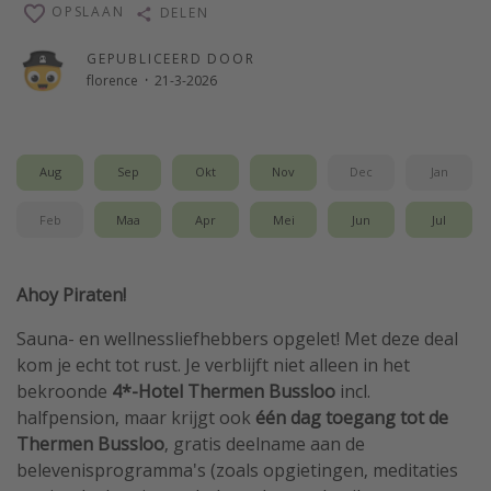
OPSLAAN
DELEN
Single reizen
GEPUBLICEERD DOOR
Zonvakanties
florence
·
21-3-2026
Rondreizen
Meer onderwerpen
Aug
Sep
Okt
Nov
Dec
Jan
Reisblog
Feb
Maa
Apr
Mei
Jun
Jul
Reiskalender
25 beste pretparken
Ahoy Piraten!
Beste keukens ter wereld
Sauna- en wellnessliefhebbers opgelet! Met deze deal
Center Parcs
kom je echt tot rust. Je verblijft niet alleen in het
Disneyland Parijs
bekroonde
4*-Hotel Thermen Bussloo
incl.
Strandvakantie in Italië
halfpension, maar krijgt ook
één dag toegang tot de
Thermen Bussloo
, gratis deelname aan de
Strandvakantie in Nederland
belevenisprogramma's (zoals opgietingen, meditaties
All inclusive vakantie in Griekenland