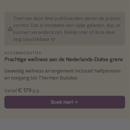
Thailand
Sardinie
Toen we deze deal publiceerden waren de prijzen
correct. Dat is inmiddels een tijdje geleden, dus ze
Malta
kunnen veranderd zijn. Bekijk snel of deze deal
Madeira
nog beschikbaar is!
Egypte
Bali
ACCOMMODATIES
Prachtige wellness aan de Nederlands-Duitse grens
Type vakantie
Geweldig wellness arrangement inclusief halfpension
en toegang tot Thermen Bussloo
Overzicht
€ 179
Vanaf
p.p.
Weekendje weg
Autoverhuur
Boek hier!
Vroegboeker
Groepsreizen
Vakantieparken