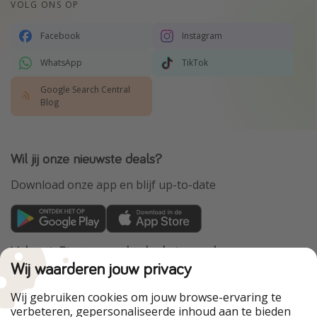
VOLG ONS OP
Facebook
Instagram
WhatsApp
TikTok
Google Search Central
Blog
Wil jij onze nieuwste deals?
Download onze app en blijf up-to-date
VakantiePiraten maakt deel uit van de
HolidayPirates Group
Wij waarderen jouw privacy
Onze markten
Wij gebruiken cookies om jouw browse-ervaring te
verbeteren, gepersonaliseerde inhoud aan te bieden